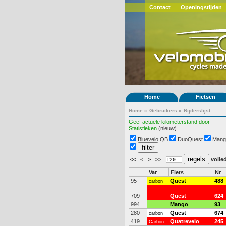
Contact
Openingstijden
Home
Fietsen
Home
»
Gebruikers
»
Rijderslijst
Geef actuele kilometerstand door
Statistieken
(nieuw)
Bluevelo QB
DuoQuest
Mang
<<
<
>
>>
volled
Var
Fiets
Nr
95
Quest
488
carbon
709
Quest
624
994
Mango
93
280
Quest
674
carbon
419
Quatrevelo
245
Carbon