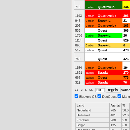
713
Quatrevelo
344
Carbon
1193
Quatrevelo+
306
Carbon
946
Snoek-L
21
Carbon
206
Quatrevelo+
163
Carbon
536
Quest
308
1756
Snoek-L
26
Carbon
1114
Quest
529
890
Snoek-L
6
Carbon
517
Quest
478
carbon
740
Quest
426
1154
Quatrevelo+
194
Carbon
1891
Strada
270
carbon
667
Quest
773
carbon
319
Strada
76
carbon
<<
<
>
>>
volled
Bluevelo QB
DuoQuest
Mang
Land
Aantal
%
Nederland
765
36.0
Duitsland
481
22.0
Frankrijk
208
9.0
België
135
6.0