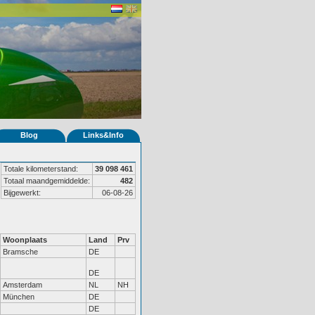
Blog
Links&Info
Totale kilometerstand:
39 098 461
Totaal maandgemiddelde:
482
Bijgewerkt:
06-08-26
Woonplaats
Land
Prv
Bramsche
DE
DE
Amsterdam
NL
NH
München
DE
DE