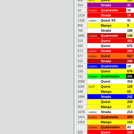
686
Quest
113
3x20"
314
Strada
41
10
Quatrevelo
16
Carbon
1219
Strada
18
1326
Quest XS
41
carbon
856
Mango
9
769
Strada
180
1895
Quatrevelo
108
Carbon
213
Quest
491
433
Quest
675
573
Strada
296
carbon
577
Quest
667
carbon
515
Strada
266
824
Quatrevelo
19
Carbon
193
Quest
676
721
Quatrevelo+
291
Carbon
2068
Quest
416
1180
Quest
126
3x20"
648
Mango
60
1888
Strada
242
347
Quest
258
553
Mango
27
1678
Strada
214
carbon
1824
Quatrevelo
284
Carbon
1003
Mango
143
Quatrevelo+
43
Carbon
925
Quest
163