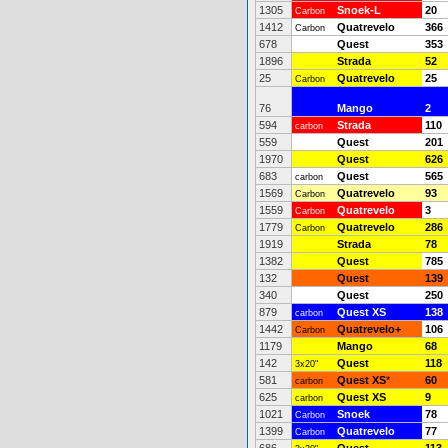
1305
Snoek-L
20
Carbon
1412
Quatrevelo
366
Carbon
678
Quest
353
1896
Strada
52
25
Quatrevelo
25
Carbon
76
Mango
2
594
Strada
110
carbon
559
Quest
201
1970
Quest
626
683
Quest
565
carbon
1569
Quatrevelo
93
Carbon
1559
Quatrevelo
3
Carbon
1779
Quatrevelo
286
Carbon
1919
Strada
78
1382
Quest
785
132
Quest
139
340
Quest
250
879
Quest XS
138
carbon
1442
Quatrevelo+
106
Carbon
1179
Mango
68
142
Quest
118
3x20"
581
Quest XS
*
60
carbon
625
Quest XS
9
carbon
1021
Snoek
78
Carbon
1399
Quatrevelo
77
Carbon