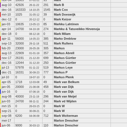
nov-04
18083
93
Mark
07-01-21
aug-10
42926
291
Mark B
26-11-22
dec-16
163333
1545
Mark Cox
14-10-25
mrt-10
1025
39
Mark Doeswijk
31-05-12
dec-12
0
0
Mark Keizer
20-12-12
jan-03
10635
85
Markku Lahtinen
13-05-13
apr-14
14700
274
Markku & Tatuveikko Hirvenoja
04-10-18
dec-18
0
0
Mark Milam
08-12-18
apr-11
56000
385
Marko Dreblow
14-05-23
sep-13
32000
511
Mark Rullens
29-11-18
feb-20
23000
305
Markus
26-05-26
aug-13
22909
357
Markus Abrell
01-01-19
nov-17
26191
699
Markus Gürtler
21-12-20
dec-16
12044
250
Markus Gürtler
31-12-20
jul-13
57978
519
Markus Leye
01-11-22
dec-21
16331
777
Markus P
30-09-23
jul-10
0
0
Markus Plenk
19-07-10
apr-05
1718
49
Mark van Belkum
12-03-08
jan-05
20000
458
Mark van Dijk
21-08-08
jun-16
0
0
Mark van Dijk
07-06-16
aug-08
40000
296
Mark van Meijel
23-11-19
jun-03
24700
244
Mark vd Wijden
08-11-11
mrt-15
0
0
Mark W
26-03-15
sep-21
0
0
Mark W
30-09-21
sep-08
6200
712
Mark Wolterman
04-06-09
mei-17
Marlon Drescher
--
jun-06
9000
110
Marlon Drescher
30-03-13