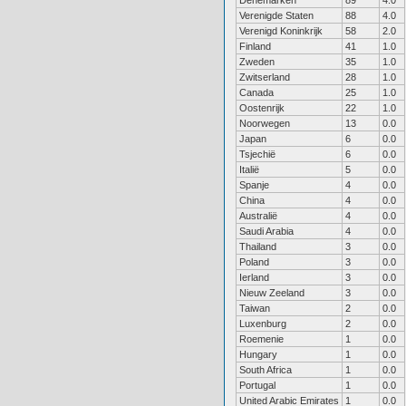
Denemarken
89
4.0
Verenigde Staten
88
4.0
Verenigd Koninkrijk
58
2.0
Finland
41
1.0
Zweden
35
1.0
Zwitserland
28
1.0
Canada
25
1.0
Oostenrijk
22
1.0
Noorwegen
13
0.0
Japan
6
0.0
Tsjechië
6
0.0
Italië
5
0.0
Spanje
4
0.0
China
4
0.0
Australië
4
0.0
Saudi Arabia
4
0.0
Thailand
3
0.0
Poland
3
0.0
Ierland
3
0.0
Nieuw Zeeland
3
0.0
Taiwan
2
0.0
Luxenburg
2
0.0
Roemenie
1
0.0
Hungary
1
0.0
South Africa
1
0.0
Portugal
1
0.0
United Arabic Emirates
1
0.0