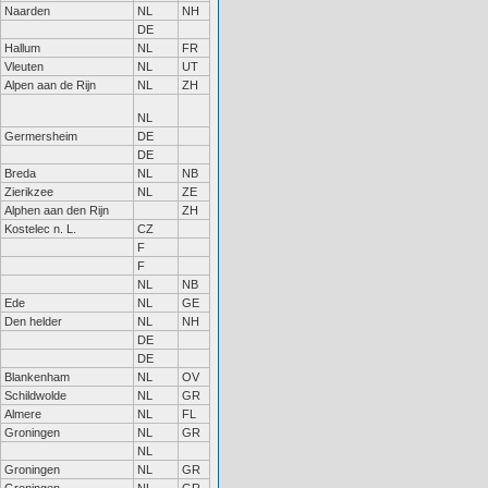
Naarden
NL
NH
DE
Hallum
NL
FR
Vleuten
NL
UT
Alpen aan de Rijn
NL
ZH
NL
Germersheim
DE
DE
Breda
NL
NB
Zierikzee
NL
ZE
Alphen aan den Rijn
ZH
Kostelec n. L.
CZ
F
F
NL
NB
Ede
NL
GE
Den helder
NL
NH
DE
DE
Blankenham
NL
OV
Schildwolde
NL
GR
Almere
NL
FL
Groningen
NL
GR
NL
Groningen
NL
GR