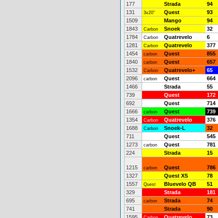
177
Strada
94
131
Quest
93
3x20"
1509
Mango
94
1843
Snoek
32
Carbon
1784
Quatrevelo
6
Carbon
1281
Quatrevelo
377
Carbon
1454
Quest
855
carbon
1840
Quest
657
carbon
1532
Quatrevelo+
65
Carbon
2096
Quest
664
carbon
1466
Strada
55
739
Quest
172
692
Quest
714
1666
Quest
739
carbon
1354
Quatrevelo
376
Carbon
1688
Snoek-L
32
Carbon
711
Quest
545
1273
Quest
781
carbon
224
Strada
15
1215
Quest
786
carbon
1327
Quest XS
78
1557
Bluevelo QB
51
Quest
329
Strada
181
695
Strada
74
carbon
741
Strada
90
1595
Quatrevelo
73
Carbon