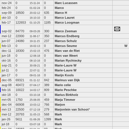
nov-24
0
0
Marc Lucassen
15-11-24
feb-24
0
0
Marco
01-02-24
sep-09
18500
635
Marco H
20-02-12
okt-10
0
0
Marco Lauret
16-10-10
feb-17
122653
1185
Marco Loogman
01-10-25
sep-02
84770
300
Marco Zeeman
09-03-26
mei-12
22000
350
Marcus Endberg
11-08-17
jun-07
24080
237
Marcus Schulz
19-11-15
feb-13
0
0
Marcus Seume
W
16-02-13
dec-11
18300
476
Marc van de Riet
15-02-15
jun-18
0
0
Marc van Weert
12-06-18
okt-16
0
0
Marian Rychtecky
08-10-16
sep-21
0
0
Marie-Laure W
30-09-21
jul-11
0
0
Marie-Laure W
22-07-11
jan-17
0
0
Marijn Kools
09-01-16
dec-05
69321
842
Marinus van Dijk
01-11-12
aug-08
40472
389
Mario celie
07-04-17
feb-16
10022
809
Mario Peschke
14-02-17
okt-18
0
0
Marius Birkholz
03-10-18
mrt-05
1750
459
Marja Timmer
25-06-05
dec-04
66908
766
Marjon
10-03-12
mrt-13
22500
279
Marjonlein van Schoot
*
07-12-19
mei-12
20793
568
Mark
31-05-15
jan-26
5611
1399
Mark
01-06-26
jul-18
0
0
Mark
03-07-18