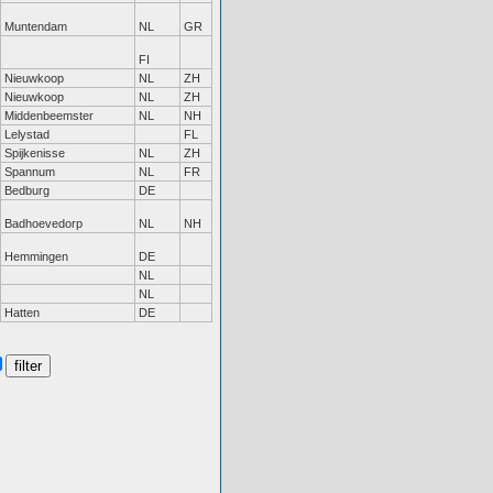
Muntendam
NL
GR
FI
Nieuwkoop
NL
ZH
Nieuwkoop
NL
ZH
Middenbeemster
NL
NH
Lelystad
FL
Spijkenisse
NL
ZH
Spannum
NL
FR
Bedburg
DE
Badhoevedorp
NL
NH
Hemmingen
DE
NL
NL
Hatten
DE