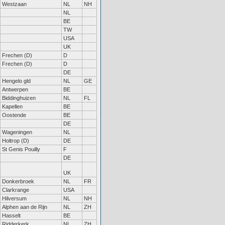
Westzaan
NL
NH
NL
BE
TW
USA
UK
Frechen (D)
D
Frechen (D)
D
DE
Hengelo gld
NL
GE
Antwerpen
BE
Biddinghuizen
NL
FL
Kapellen
BE
Oostende
BE
DE
Wageningen
NL
Holtrop (D)
DE
St Genis Pouilly
F
DE
UK
Donkerbroek
NL
FR
Clarkrange
USA
Hilversum
NL
NH
Alphen aan de Rijn
NL
ZH
Hasselt
BE
Ridderkerk
NL
ZH