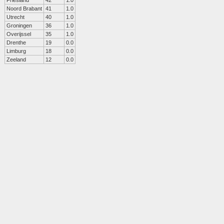
Friesland
42
1.0
Noord Brabant
41
1.0
Utrecht
40
1.0
Groningen
36
1.0
Overijssel
35
1.0
Drenthe
19
0.0
Limburg
18
0.0
Zeeland
12
0.0