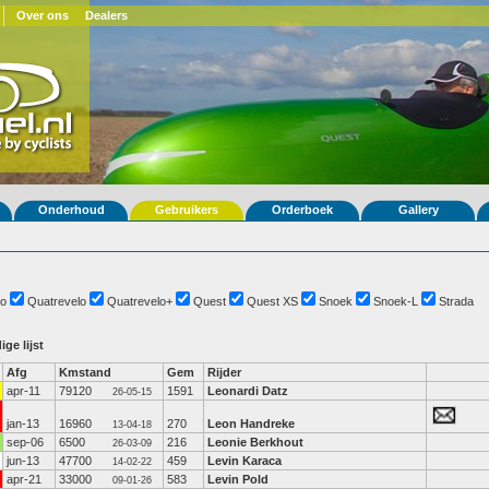
Over ons
Dealers
Onderhoud
Gebruikers
Orderboek
Gallery
o
Quatrevelo
Quatrevelo+
Quest
Quest XS
Snoek
Snoek-L
Strada
ige lijst
Afg
Kmstand
Gem
Rijder
apr-11
79120
1591
Leonardi Datz
26-05-15
jan-13
16960
270
Leon Handreke
13-04-18
sep-06
6500
216
Leonie Berkhout
26-03-09
jun-13
47700
459
Levin Karaca
14-02-22
apr-21
33000
583
Levin Pold
09-01-26