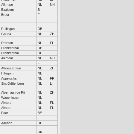
Alkmaar
NL
NH
Baaigem
B
Brest
F
Rulfingen
DE
Gouda
NL
ZH
Dronten
NL
FL
Frankenthal
DE
Frankenthal
DE
Alkmaar
NL
NH
F
Alblasserdam
NL
ZH
Hillegom
NL
Appelscha
NL
FR
Sint Odilienberg
NL
LI
Alpen aan de Rijn
NL
ZH
Wageningen
NL
Almere
NL
FL
Almere
NL
FL
Peer
BE
F
Aachen
DE
UK