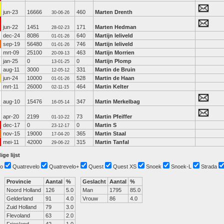
jun-23
16666
460
Marten Drenth
30-06-26
jun-22
1451
171
Marten Hedman
28-02-23
dec-24
8086
640
Martijn leliveld
01-01-26
sep-19
56480
746
Martijn leliveld
01-01-26
mrt-09
25100
463
Martijn Morrien
20-09-13
jan-25
0
0
Martijn Plomp
13-01-25
aug-11
3000
331
Martin de Bruin
12-05-12
jun-24
10000
528
Martin de Haan
01-01-26
mrt-11
26000
464
Martin Kelter
02-11-15
aug-10
15476
347
Martin Merkelbag
16-05-14
apr-20
2199
73
Martin Pfeiffer
01-10-22
dec-17
0
0
Martin S
23-12-17
nov-15
19000
365
Martin Staal
17-04-20
mei-11
42000
315
Martin Tanfal
29-06-22
ige lijst
o
Quatrevelo
Quatrevelo+
Quest
Quest XS
Snoek
Snoek-L
Strada
Provincie
Aantal
%
Geslacht
Aantal
%
Noord Holland
126
5.0
Man
1795
85.0
Gelderland
91
4.0
Vrouw
86
4.0
Zuid Holland
79
3.0
Flevoland
63
2.0