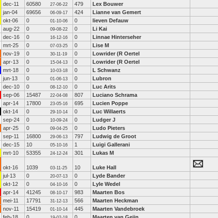
dec-11
60580
479
Lex Bouwer
27-06-22
jan-04
69656
424
Lianne van Gemert
06-09-17
okt-06
0
0
lieven Defauw
01-10-06
aug-22
0
0
Li Kai
09-08-22
dec-16
0
0
Linnae Hinterseher
16-12-16
mrt-25
0
0
Lise M
07-03-25
nov-19
0
0
Lowrider (R Oertel
30-11-19
apr-13
0
0
Lowrider (R Oertel
15-04-13
mrt-18
0
0
L Schwanz
10-03-18
jun-13
0
0
Lubron
01-06-13
dec-10
0
0
Luc Arits
08-12-10
sep-06
15487
807
Luciano Schrama
22-04-08
apr-14
17800
695
Lucien Poppe
23-05-16
okt-14
0
0
Luc Willaerts
29-10-14
sep-24
0
0
Ludger J
10-09-24
apr-25
0
0
Ludo Pieters
09-04-25
sep-11
16800
797
Ludwig de Groot
29-06-13
dec-15
10
1
Luigi Gallerani
05-10-16
mrt-10
53355
301
Lukas M
24-12-24
okt-16
1039
10
Luke Hall
03-11-25
jul-13
0
0
Lyde Bander
20-07-13
okt-12
0
0
Lyle Wedel
04-10-16
apr-14
41245
983
Maarten Bos
08-10-17
mei-11
17791
566
Maarten Heckman
31-12-13
nov-11
15419
445
Maarten Vandebroek
01-10-14
feb-18
0
0
Maarten van Geijn
19-02-18