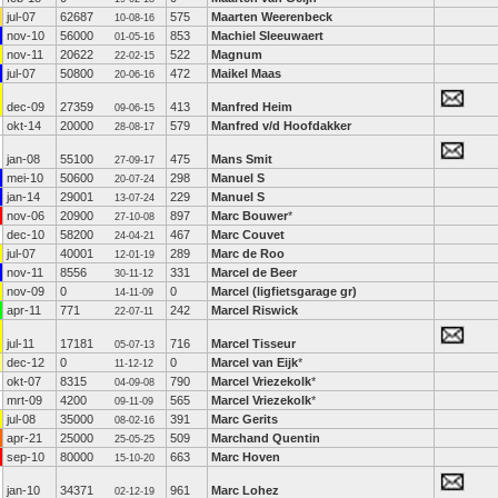
jul-07
62687
575
Maarten Weerenbeck
10-08-16
nov-10
56000
853
Machiel Sleeuwaert
01-05-16
nov-11
20622
522
Magnum
22-02-15
jul-07
50800
472
Maikel Maas
20-06-16
dec-09
27359
413
Manfred Heim
09-06-15
okt-14
20000
579
Manfred v/d Hoofdakker
28-08-17
jan-08
55100
475
Mans Smit
27-09-17
mei-10
50600
298
Manuel S
20-07-24
jan-14
29001
229
Manuel S
13-07-24
nov-06
20900
897
Marc Bouwer
*
27-10-08
dec-10
58200
467
Marc Couvet
24-04-21
jul-07
40001
289
Marc de Roo
12-01-19
nov-11
8556
331
Marcel de Beer
30-11-12
nov-09
0
0
Marcel (ligfietsgarage gr)
14-11-09
apr-11
771
242
Marcel Riswick
22-07-11
jul-11
17181
716
Marcel Tisseur
05-07-13
dec-12
0
0
Marcel van Eijk
*
11-12-12
okt-07
8315
790
Marcel Vriezekolk
*
04-09-08
mrt-09
4200
565
Marcel Vriezekolk
*
09-11-09
jul-08
35000
391
Marc Gerits
08-02-16
apr-21
25000
509
Marchand Quentin
25-05-25
sep-10
80000
663
Marc Hoven
15-10-20
jan-10
34371
961
Marc Lohez
02-12-19