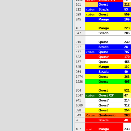
161
Quest
212
212
Strada
53
carbon
629
Quest
559
carbon
245
Mango
109
497
Mango
223
647
Strada
206
216
Quest
230
247
Strada
28
477
Quest
707
carbon
622
Quest
*
179
187
Quest
455
345
Mango
110
934
Strada
49
1474
Quest
366
1226
Quest
495
704
Quest
521
1347
Quest XS
*
47
carbon
941
Quest
*
214
1069
Quest
*
312
398
Quest
254
549
Quatrevelo
263
Carbon
90
Strada
48
407
Mango
233
sport