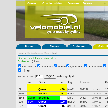
Contact
Openingstijden
Over ons
Dealers
Home
Fietsen
Onderhoud
Gebrui
Home
»
Gebruikers
»
Rijderslijst
Geef actuele kilometerstand door
Statistieken
(nieuw)
Bluevelo QB
DuoQuest
Mango
Quatrevelo
Quatrevelo+
<<
<
>
>>
volledige lijst
Var
Fiets
Nr
Afg
Kmstand
G
39
Quest
450
jan-11
107278
10
31-12-19
1656
Strada
267
dec-17
0
0
12-12-17
1143
Snoek-L
8
jun-24
2482
16
Carbon
26-09-25
205
Quest
100
mei-04
56600
76
3x20"
12-07-10
627
Quest
716
apr-14
20750
28
17-05-20