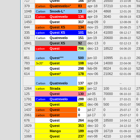
717
Quest
166
jul-06
16500
61
15-10-08
379
Quatrevelo+
*
83
apr-18
37210
39
Carbon
12-01-26
1048
Snoek-L
*
13
okt-24
4868
31
Carbon
12-01-26
1113
Quatrevelo
136
apr-19
3040
63
Carbon
09-09-19
1450
Quest
317
aug-09
0
0
12-08-09
644
Quest XS
134
nov-15
20000
17
carbon
30-08-25
335
Quest XS
101
feb-14
41000
90
carbon
09-12-17
630
Quatrevelo
151
jun-19
20600
52
Carbon
28-09-22
1841
Quest XS
92
dec-13
0
0
02-12-13
674
Quest
706
dec-13
18522
23
carbon
04-06-20
851
Quest
***
500
jun-10
10995
26
carbon
21-11-13
783
Quest
108
sep-04
14000
71
3x20"
22-04-06
948
Quest
298
feb-09
8024
52
01-06-10
614
Quest
*
178
nov-06
21062
81
02-01-09
Quatrevelo
137
apr-19
Carbon
--
1264
Strada
100
jan-12
100
27
carbon
31-01-12
125
Quest
130
jul-05
70000
11
06-10-10
1791
Quatrevelo
288
okt-21
0
0
Carbon
27-10-21
1240
Quest
181
dec-06
500
56
05-01-07
1437
Quest
0
jul-17
0
0
carbon
25-07-17
2061
Quest
0
jul-17
0
0
carbon
25-07-17
676
Quest
264
aug-08
18500
47
14-04-12
1829
Quest
353
dec-10
0
0
24-12-10
712
Mango
189
aug-09
16719
12
01-09-10
1068
Quest
237
mrt-08
4210
60
12-10-08