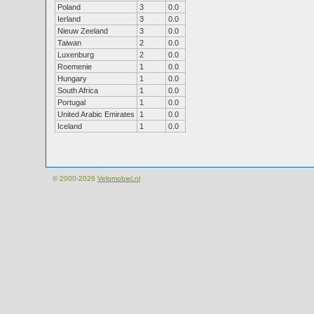
Poland
3
0.0
Ierland
3
0.0
Nieuw Zeeland
3
0.0
Taiwan
2
0.0
Luxenburg
2
0.0
Roemenie
1
0.0
Hungary
1
0.0
South Africa
1
0.0
Portugal
1
0.0
United Arabic Emirates
1
0.0
Iceland
1
0.0
© 2000-2026
Velomobiel.nl