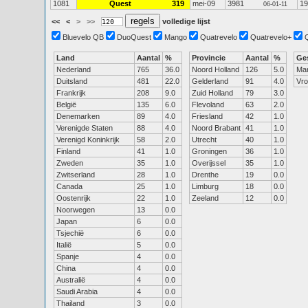
1081
Quest
319
mei-09
3981
19
06-01-11
<<
<
>
>>
volledige lijst
Bluevelo QB
DuoQuest
Mango
Quatrevelo
Quatrevelo+
Land
Aantal
%
Provincie
Aantal
%
Ge
Nederland
765
36.0
Noord Holland
126
5.0
Ma
Duitsland
481
22.0
Gelderland
91
4.0
Vr
Frankrijk
208
9.0
Zuid Holland
79
3.0
België
135
6.0
Flevoland
63
2.0
Denemarken
89
4.0
Friesland
42
1.0
Verenigde Staten
88
4.0
Noord Brabant
41
1.0
Verenigd Koninkrijk
58
2.0
Utrecht
40
1.0
Finland
41
1.0
Groningen
36
1.0
Zweden
35
1.0
Overijssel
35
1.0
Zwitserland
28
1.0
Drenthe
19
0.0
Canada
25
1.0
Limburg
18
0.0
Oostenrijk
22
1.0
Zeeland
12
0.0
Noorwegen
13
0.0
Japan
6
0.0
Tsjechië
6
0.0
Italië
5
0.0
Spanje
4
0.0
China
4
0.0
Australië
4
0.0
Saudi Arabia
4
0.0
Thailand
3
0.0