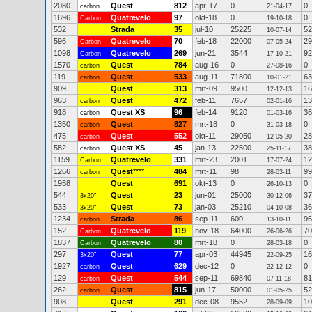
2080
Quest
812
apr-17
0
0
carbon
21-04-17
1696
Quatrevelo
97
okt-18
0
0
Carbon
19-10-18
532
Strada
35
jul-10
25225
52
10-07-14
596
Quatrevelo
70
feb-18
22000
29
Carbon
07-05-24
1098
Quatrevelo
269
jun-21
3544
92
Carbon
17-10-21
1570
Quest
784
aug-16
0
0
carbon
27-08-16
119
Quest
533
aug-11
71800
63
carbon
10-01-21
909
Quest
313
mrt-09
9500
16
12-12-13
963
Quest
472
feb-11
7657
13
carbon
02-01-16
918
Quest XS
96
feb-14
9120
36
carbon
01-03-16
1350
Quest
827
mrt-18
0
0
carbon
31-03-18
475
Quest
552
okt-11
29050
28
carbon
12-05-20
582
Quest XS
45
jan-13
22500
38
carbon
25-11-17
1159
Quatrevelo
331
mrt-23
2001
12
Carbon
17-07-24
1266
Quest
****
484
mrt-11
98
99
carbon
28-03-11
1958
Quest
691
okt-13
0
0
26-10-13
544
Quest
23
jun-01
25000
37
3x20"
30-12-06
533
Quest
73
jan-03
25210
36
3x20"
04-10-08
1234
Strada
86
sep-11
600
96
carbon
13-10-11
152
Quatrevelo
119
nov-18
64000
70
Carbon
26-06-26
1837
Quatrevelo
80
mrt-18
0
0
Carbon
28-03-18
297
Quest
77
apr-03
44945
16
3x20"
22-09-25
1927
Quest
629
dec-12
0
0
carbon
22-12-12
129
Quest
544
sep-11
69840
81
carbon
07-11-18
262
Quest
815
jun-17
50000
52
carbon
01-05-25
908
Quest
291
dec-08
9552
10
28-09-09