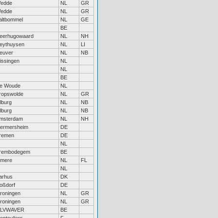
edde
NL
GR
edde
NL
GR
altbommel
NL
GE
BE
eerhugowaard
NL
NH
eythuysen
NL
LI
euver
NL
NB
lissingen
NL
NL
BE
e Woude
NL
ropswolde
NL
GR
ilburg
NL
NB
ilburg
NL
NB
msterdam
NL
NH
ermersheim
DE
remen
DE
NL
rembodegem
BE
lmere
NL
FL
NL
arhus
DK
oßdorf
DE
roningen
NL
GR
roningen
NL
GR
LVWAVER
BE