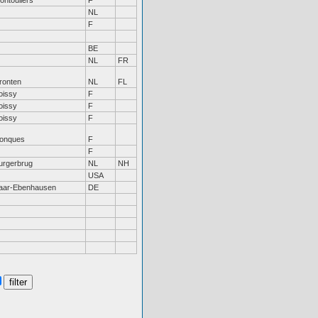
ontouliers
F
NL
F
BE
NL
FR
ronten
NL
FL
oissy
F
oissy
F
oissy
F
onques
F
F
urgerbrug
NL
NH
USA
aar-Ebenhausen
DE