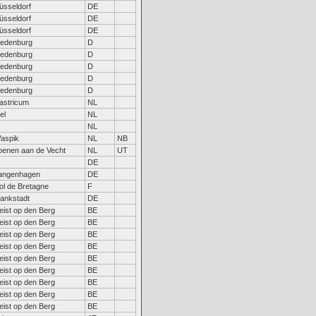
üsseldorf
DE
üsseldorf
DE
üsseldorf
DE
iedenburg
D
iedenburg
D
iedenburg
D
iedenburg
D
iedenburg
D
astricum
NL
el
NL
NL
aspik
NL
NB
oenen aan de Vecht
NL
UT
DE
angenhagen
DE
ol de Bretagne
F
lankstadt
DE
eist op den Berg
BE
eist op den Berg
BE
eist op den Berg
BE
eist op den Berg
BE
eist op den Berg
BE
eist op den Berg
BE
eist op den Berg
BE
eist op den Berg
BE
eist op den Berg
BE