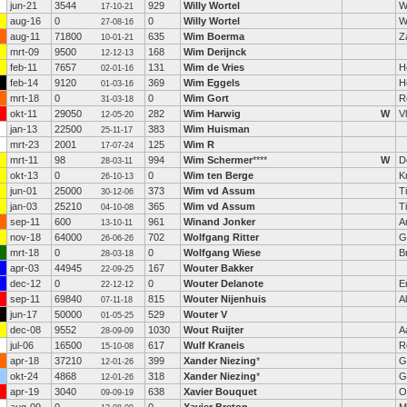
jun-21
3544
929
Willy Wortel
W
17-10-21
aug-16
0
0
Willy Wortel
W
27-08-16
aug-11
71800
635
Wim Boerma
Z
10-01-21
mrt-09
9500
168
Wim Derijnck
12-12-13
feb-11
7657
131
Wim de Vries
H
02-01-16
feb-14
9120
369
Wim Eggels
H
01-03-16
mrt-18
0
0
Wim Gort
R
31-03-18
okt-11
29050
282
Wim Harwig
W
V
12-05-20
jan-13
22500
383
Wim Huisman
25-11-17
mrt-23
2001
125
Wim R
17-07-24
mrt-11
98
994
Wim Schermer
****
W
D
28-03-11
okt-13
0
0
Wim ten Berge
K
26-10-13
jun-01
25000
373
Wim vd Assum
T
30-12-06
jan-03
25210
365
Wim vd Assum
T
04-10-08
sep-11
600
961
Winand Jonker
A
13-10-11
nov-18
64000
702
Wolfgang Ritter
G
26-06-26
mrt-18
0
0
Wolfgang Wiese
B
28-03-18
apr-03
44945
167
Wouter Bakker
22-09-25
dec-12
0
0
Wouter Delanote
E
22-12-12
sep-11
69840
815
Wouter Nijenhuis
A
07-11-18
jun-17
50000
529
Wouter V
01-05-25
dec-08
9552
1030
Wout Ruijter
A
28-09-09
jul-06
16500
617
Wulf Kraneis
R
15-10-08
apr-18
37210
399
Xander Niezing
*
G
12-01-26
okt-24
4868
318
Xander Niezing
*
G
12-01-26
apr-19
3040
638
Xavier Bouquet
O
09-09-19