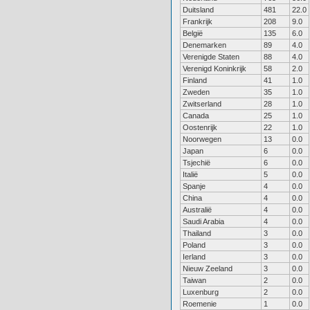
Duitsland
481
22.0
Frankrijk
208
9.0
België
135
6.0
Denemarken
89
4.0
Verenigde Staten
88
4.0
Verenigd Koninkrijk
58
2.0
Finland
41
1.0
Zweden
35
1.0
Zwitserland
28
1.0
Canada
25
1.0
Oostenrijk
22
1.0
Noorwegen
13
0.0
Japan
6
0.0
Tsjechië
6
0.0
Italië
5
0.0
Spanje
4
0.0
China
4
0.0
Australië
4
0.0
Saudi Arabia
4
0.0
Thailand
3
0.0
Poland
3
0.0
Ierland
3
0.0
Nieuw Zeeland
3
0.0
Taiwan
2
0.0
Luxenburg
2
0.0
Roemenie
1
0.0