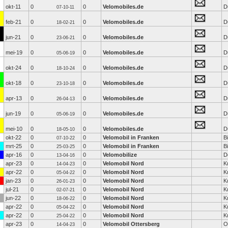
okt-11
0
0
Velomobiles.de
D
07-10-11
feb-21
0
0
Velomobiles.de
D
18-02-21
jun-21
0
0
Velomobiles.de
D
23-06-21
mei-19
0
0
Velomobiles.de
D
05-06-19
okt-24
0
0
Velomobiles.de
D
18-10-24
okt-18
0
0
Velomobiles.de
D
23-10-18
apr-13
0
0
Velomobiles.de
D
26-04-13
jun-19
0
0
Velomobiles.de
D
05-06-19
mei-10
0
0
Velomobiles.de
D
18-05-10
okt-22
0
0
Velomobil in Franken
B
07-10-22
mrt-25
0
0
Velomobil in Franken
B
25-03-25
apr-16
0
0
Velomobilize
D
13-04-16
apr-23
0
0
Velomobil Nord
K
14-04-23
apr-22
0
0
Velomobil Nord
K
05-04-22
jan-23
0
0
Velomobil Nord
K
26-01-23
jul-21
0
0
Velomobil Nord
K
02-07-21
jun-22
0
0
Velomobil Nord
K
18-06-22
apr-22
0
0
Velomobil Nord
K
05-04-22
apr-22
0
0
Velomobil Nord
K
25-04-22
apr-23
0
0
Velomobil Ottersberg
O
14-04-23