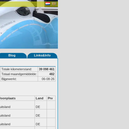
Blog
Links&Info
Totale kilometerstand:
39 098 461
Totaal maandgemiddelde:
482
Bijgewerkt:
06-08-26
oonplaats
Land
Prv
uitsland
DE
uitsland
DE
uitsland
DE