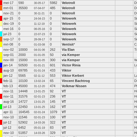
mei-17
590
5982
Velotroll
D
30-05-17
mrt-01
35500
485
Velotroll
D
07-04-07
nov-21
0
0
Velotroll
D
30-11-21
apr-15
0
0
Velowerk
S
24-04-15
dec-19
0
0
Velowerk
S
11-12-19
mei-16
0
0
Velowerk
S
06-05-16
jul-23
0
0
Velowerk
S
22-07-23
sep-17
0
0
Velowerk
S
28-09-17
mrt-08
0
0
Ventisit
*
C
01-03-08
nov-02
10000
262
Via Elan
Ti
04-01-06
sep-01
2000
50
via Kemper
01-01-05
nov-00
15000
300
via Kemper
W
01-01-05
jan-14
50500
601
Victor Rinia
L
01-01-21
aug-10
69785
433
Viktor
01-01-24
jan-12
5565
553
Viktor Kerbert
L
02-11-12
feb-11
10100
65
Vincent Bachtrog
D
13-02-24
feb-13
45000
474
Volkmar Nissen
P
31-12-20
nov-11
14448
92
VT
H
13-01-25
nov-11
31576
236
VT
H
02-01-23
aug-16
14727
145
VT
H
13-01-25
jul-13
22450
162
VT
H
13-01-25
apr-11
164545
1079
VT
H
02-01-24
nov-10
11546
100
VT
H
02-01-23
jul-12
52902
322
VT
H
14-03-26
jul-12
6452
83
VT
H
05-01-19
nov-10
51857
329
VT
H
14-03-26