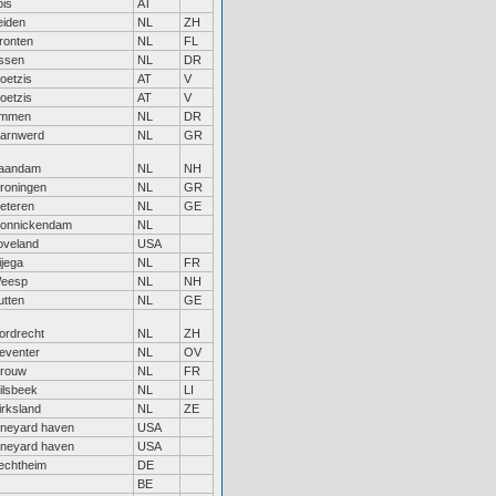
ois
AT
eiden
NL
ZH
ronten
NL
FL
ssen
NL
DR
oetzis
AT
V
oetzis
AT
V
mmen
NL
DR
arnwerd
NL
GR
aandam
NL
NH
roningen
NL
GR
eteren
NL
GE
onnickendam
NL
oveland
USA
ijega
NL
FR
eesp
NL
NH
utten
NL
GE
ordrecht
NL
ZH
eventer
NL
OV
rouw
NL
FR
ilsbeek
NL
LI
irksland
NL
ZE
ineyard haven
USA
ineyard haven
USA
echtheim
DE
BE