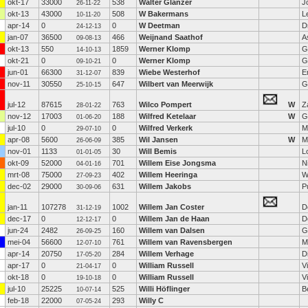
okt-17
33000
538
Walter Glanzer
J
26-11-22
okt-13
43000
508
W Bakermans
L
10-11-20
apr-14
0
0
W Deetman
D
24-12-13
jan-07
36500
466
Weijnand Saathof
A
09-08-13
okt-13
550
1859
Werner Klomp
G
14-10-13
okt-21
0
0
Werner Klomp
G
09-10-21
jun-01
66300
839
Wiebe Westerhof
E
31-12-07
nov-11
30550
647
Wilbert van Meerwijk
G
25-10-15
jul-12
87615
763
Wilco Pompert
W
Z
28-01-22
nov-12
17003
188
Wilfred Ketelaar
W
G
01-06-20
jul-10
0
0
Wilfred Verkerk
M
29-07-10
apr-08
5600
385
Wil Jansen
W
M
26-06-09
nov-01
1133
30
Will Bemis
L
01-01-05
okt-09
52000
701
Willem Eise Jongsma
N
04-01-16
mrt-08
75000
402
Willem Heeringa
W
27-09-23
dec-02
29000
631
Willem Jakobs
P
30-09-06
jan-11
107278
1002
Willem Jan Coster
D
31-12-19
dec-17
0
0
Willem Jan de Haan
D
12-12-17
jun-24
2482
160
Willem van Dalsen
G
26-09-25
mei-04
56600
761
Willem van Ravensbergen
M
12-07-10
apr-14
20750
284
Willem Verhage
D
17-05-20
apr-17
0
0
William Russell
V
21-04-17
okt-18
0
0
William Russell
V
19-10-18
jul-10
25225
525
Willi Höflinger
B
10-07-14
feb-18
22000
293
Willy C
07-05-24