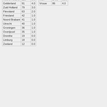
Gelderland
91
4.0
Vrouw
86
4.0
Zuid Holland
79
3.0
Flevoland
63
2.0
Friesland
42
1.0
Noord Brabant
41
1.0
Utrecht
40
1.0
Groningen
36
1.0
Overijssel
35
1.0
Drenthe
19
0.0
Limburg
18
0.0
Zeeland
12
0.0