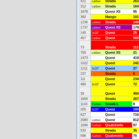
421
Strada
263
carbon
312
Strada
164
carbon
1878
Quest XS
95
382
Mango
101
1236
Strada
149
carbon
1737
Quest XS
179
carbon
145
Quest
25
3x20"
457
Quest
560
carbon
73
Strada
112
705
Quest XS
21
carbon
1473
Quest
419
1022
Quest
242
1211
Quest
27
3x20"
237
Strada
6
111
Quest
234
480
Quest
72
3x20"
39
Quest
450
1656
Strada
267
1143
Snoek-L
8
Carbon
205
Quest
100
3x20"
627
Quest
716
2080
Quest
812
carbon
1696
Quatrevelo
97
Carbon
532
Strada
35
596
Quatrevelo
70
Carbon