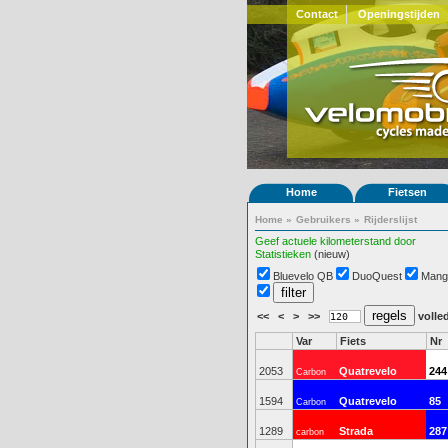
Contact
Openingstijden
Home
Fietsen
Home
»
Gebruikers
»
Rijderslijst
Geef actuele kilometerstand door
Statistieken
(nieuw)
Bluevelo QB
DuoQuest
Mang
<<
<
>
>>
volled
Var
Fiets
Nr
2053
Quatrevelo
244
Carbon
1594
Quatrevelo
85
Carbon
1289
Strada
287
carbon