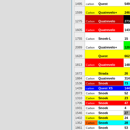
1495
Quest
549
carbon
1599
Quatrevelo+
246
Carbon
1275
Quatrevelo
273
Carbon
1605
Quatrevelo
143
Carbon
1755
Snoek-L
15
Carbon
2089
Quatrevelo+
120
Carbon
1620
Quest
662
1813
Quatrevelo
148
Carbon
1672
Strada
26
1884
Quatrevelo
314
Carbon
1536
Snoek
73
Carbon
1439
Quest XS
144
carbon
2073
Snoek
52
Carbon
1310
Snoek
23
Carbon
1705
Snoek
47
Carbon
1931
Snoek
4
Carbon
1546
Snoek
27
Carbon
1402
Snoek
24
Carbon
1352
Snoek
28
Carbon
1861
Snoek
53
Carbon