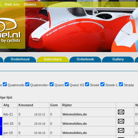
Over ons
Dealers
Onderhoud
Gebruikers
Orderboek
Gallery
o
Quatrevelo
Quatrevelo+
Quest
Quest XS
Snoek
Snoek-L
Strada
ige lijst
Afg
Kmstand
Gem
Rijder
W
feb-21
0
0
Velomobiles.de
D
18-02-21
mrt-18
0
0
Velomobiles.de
D
29-03-18
jun-19
0
0
Velomobiles.de
D
05-06-19