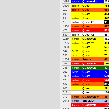
1098
Quatrevelo
269
Carbon
1570
Quest
784
carbon
119
Quest
533
carbon
909
Quest
313
963
Quest
472
carbon
918
Quest XS
96
carbon
1350
Quest
827
carbon
475
Quest
552
carbon
582
Quest XS
45
carbon
1159
Quatrevelo
331
Carbon
1266
Quest
****
484
carbon
1958
Quest
691
544
Quest
23
3x20"
533
Quest
73
3x20"
1234
Strada
86
carbon
153
Quatrevelo
119
Carbon
1837
Quatrevelo
80
Carbon
297
Quest
77
3x20"
1927
Quest
629
carbon
129
Quest
544
carbon
262
Quest
815
carbon
908
Quest
291
717
Quest
166
379
Quatrevelo+
*
83
Carbon
1048
Snoek-L
*
13
Carbon
1113
Quatrevelo
136
Carbon