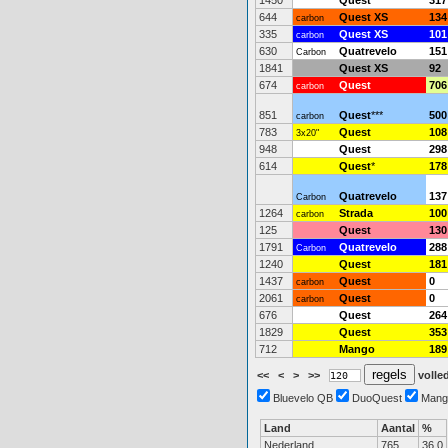
1450
Quest
317
644
Quest XS
134
carbon
335
Quest XS
101
carbon
630
Quatrevelo
151
Carbon
1841
Quest XS
92
674
Quest
706
carbon
851
Quest
***
500
carbon
783
Quest
108
3x20"
948
Quest
298
614
Quest
*
178
Quatrevelo
137
Carbon
1264
Strada
100
carbon
125
Quest
130
1791
Quatrevelo
288
Carbon
1240
Quest
181
1437
Quest
0
carbon
2061
Quest
0
carbon
676
Quest
264
1829
Quest
353
712
Mango
189
<<
<
>
>>
volled
Bluevelo QB
DuoQuest
Mang
Land
Aantal
%
Nederland
765
36.0