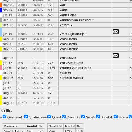
aug-09
0
0
Xavier Breton
M
12-08-09
nov-15
20000
170
Yair
30-08-25
feb-14
41000
900
Yann
09-12-17
jun-19
20600
528
Yann Cano
28-09-22
dec-13
0
0
Yannick van Eeckhout
02-12-13
dec-13
18522
239
Ygram Y
04-06-20
jun-10
10995
264
Ymte Sijbrandij
***
D
21-11-13
sep-04
14000
712
Yves Bertin
P
22-04-06
feb-09
8024
524
Yves Bertin
P
01-06-10
nov-06
21062
816
Yves Bertin
*
P
02-01-09
apr-19
Yves Devin
C
--
jan-12
100
277
Yves Kimmerlin
31-01-12
jul-05
70000
1124
Yvonne van der Stok
B
06-10-10
okt-21
0
0
Zach W
27-10-21
dec-06
500
563
Zemnec Hacker
B
05-01-07
jul-17
0
0
25-07-17
jul-17
0
0
25-07-17
aug-08
18500
475
14-04-12
dec-10
0
0
24-12-10
aug-09
16719
1294
01-09-10
ige lijst
o
Quatrevelo
Quatrevelo+
Quest
Quest XS
Snoek
Snoek-L
Strada
Provincie
Aantal
%
Geslacht
Aantal
%
Noord Holland
126
5.0
Man
1795
85.0