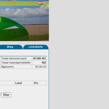
Blog
Links&Info
Totale kilometerstand:
39 098 461
Totaal maandgemiddelde:
482
Bijgewerkt:
06-08-26
Land
Prv