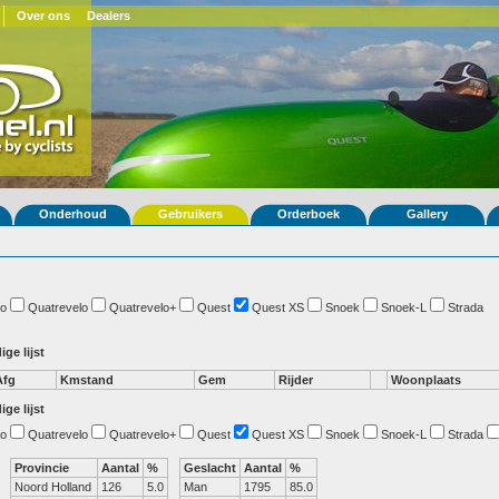
Over ons
Dealers
Onderhoud
Gebruikers
Orderboek
Gallery
o
Quatrevelo
Quatrevelo+
Quest
Quest XS
Snoek
Snoek-L
Strada
ige lijst
Afg
Kmstand
Gem
Rijder
Woonplaats
ige lijst
o
Quatrevelo
Quatrevelo+
Quest
Quest XS
Snoek
Snoek-L
Strada
Provincie
Aantal
%
Geslacht
Aantal
%
Noord Holland
126
5.0
Man
1795
85.0