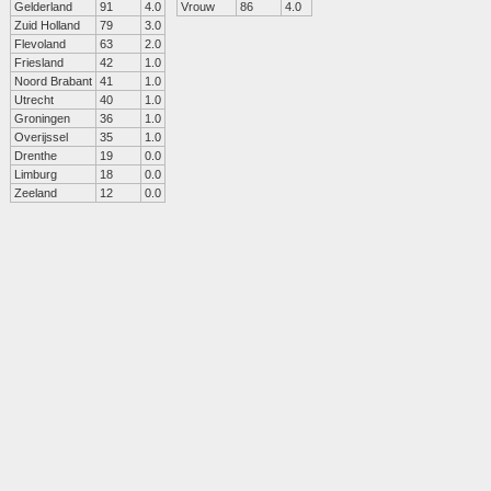
Gelderland
91
4.0
Vrouw
86
4.0
Zuid Holland
79
3.0
Flevoland
63
2.0
Friesland
42
1.0
Noord Brabant
41
1.0
Utrecht
40
1.0
Groningen
36
1.0
Overijssel
35
1.0
Drenthe
19
0.0
Limburg
18
0.0
Zeeland
12
0.0