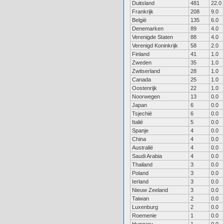
Duitsland
481
22.0
Frankrijk
208
9.0
België
135
6.0
Denemarken
89
4.0
Verenigde Staten
88
4.0
Verenigd Koninkrijk
58
2.0
Finland
41
1.0
Zweden
35
1.0
Zwitserland
28
1.0
Canada
25
1.0
Oostenrijk
22
1.0
Noorwegen
13
0.0
Japan
6
0.0
Tsjechië
6
0.0
Italië
5
0.0
Spanje
4
0.0
China
4
0.0
Australië
4
0.0
Saudi Arabia
4
0.0
Thailand
3
0.0
Poland
3
0.0
Ierland
3
0.0
Nieuw Zeeland
3
0.0
Taiwan
2
0.0
Luxenburg
2
0.0
Roemenie
1
0.0