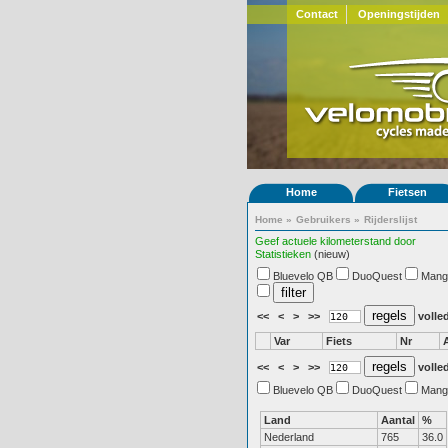
Contact
Openingstijden
Home
Fietsen
Home
»
Gebruikers
»
Rijderslijst
Geef actuele kilometerstand door
Statistieken
(nieuw)
Bluevelo QB
DuoQuest
Mang
<<
<
>
>>
volled
Var
Fiets
Nr
<<
<
>
>>
volled
Bluevelo QB
DuoQuest
Mang
Land
Aantal
%
Nederland
765
36.0