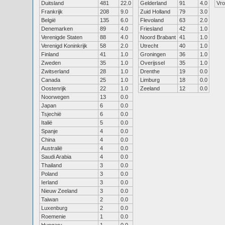
Duitsland
481
22.0
Gelderland
91
4.0
Vr
Frankrijk
208
9.0
Zuid Holland
79
3.0
België
135
6.0
Flevoland
63
2.0
Denemarken
89
4.0
Friesland
42
1.0
Verenigde Staten
88
4.0
Noord Brabant
41
1.0
Verenigd Koninkrijk
58
2.0
Utrecht
40
1.0
Finland
41
1.0
Groningen
36
1.0
Zweden
35
1.0
Overijssel
35
1.0
Zwitserland
28
1.0
Drenthe
19
0.0
Canada
25
1.0
Limburg
18
0.0
Oostenrijk
22
1.0
Zeeland
12
0.0
Noorwegen
13
0.0
Japan
6
0.0
Tsjechië
6
0.0
Italië
5
0.0
Spanje
4
0.0
China
4
0.0
Australië
4
0.0
Saudi Arabia
4
0.0
Thailand
3
0.0
Poland
3
0.0
Ierland
3
0.0
Nieuw Zeeland
3
0.0
Taiwan
2
0.0
Luxenburg
2
0.0
Roemenie
1
0.0