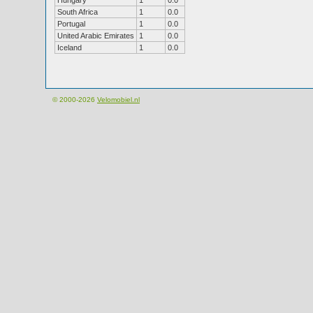
Hungary
1
0.0
South Africa
1
0.0
Portugal
1
0.0
United Arabic Emirates
1
0.0
Iceland
1
0.0
© 2000-2026
Velomobiel.nl