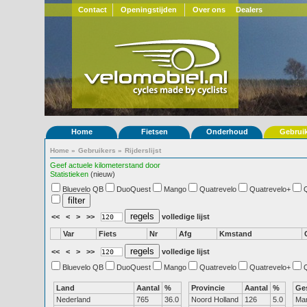
Contact
Openingstijden
Over ons
Dealers
Home
Fietsen
Onderhoud
Gebrui
Home
»
Gebruikers
»
Rijderslijst
Geef actuele kilometerstand door
Statistieken
(nieuw)
Bluevelo QB
DuoQuest
Mango
Quatrevelo
Quatrevelo+
<<
<
>
>>
volledige lijst
Var
Fiets
Nr
Afg
Kmstand
<<
<
>
>>
volledige lijst
Bluevelo QB
DuoQuest
Mango
Quatrevelo
Quatrevelo+
Land
Aantal
%
Provincie
Aantal
%
Ge
Nederland
765
36.0
Noord Holland
126
5.0
Ma