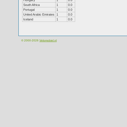
Hungary
1
0.0
South Africa
1
0.0
Portugal
1
0.0
United Arabic Emirates
1
0.0
Iceland
1
0.0
© 2000-2026
Velomobiel.nl