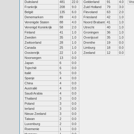
Duitsland
481
22.0
Gelderland
91
4.0
Vr
Frankrijk
208
9.0
Zuid Holland
79
3.0
België
135
6.0
Flevoland
63
2.0
Denemarken
89
4.0
Friesland
42
1.0
Verenigde Staten
88
4.0
Noord Brabant
41
1.0
Verenigd Koninkrijk
58
2.0
Utrecht
40
1.0
Finland
41
1.0
Groningen
36
1.0
Zweden
35
1.0
Overijssel
35
1.0
Zwitserland
28
1.0
Drenthe
19
0.0
Canada
25
1.0
Limburg
18
0.0
Oostenrijk
22
1.0
Zeeland
12
0.0
Noorwegen
13
0.0
Japan
6
0.0
Tsjechië
6
0.0
Italië
5
0.0
Spanje
4
0.0
China
4
0.0
Australië
4
0.0
Saudi Arabia
4
0.0
Thailand
3
0.0
Poland
3
0.0
Ierland
3
0.0
Nieuw Zeeland
3
0.0
Taiwan
2
0.0
Luxenburg
2
0.0
Roemenie
1
0.0