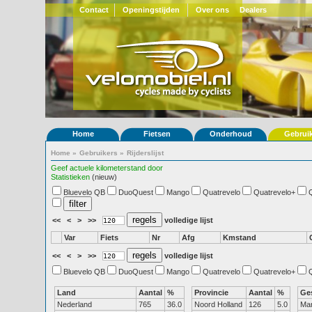
Contact
Openingstijden
Over ons
Dealers
Home
Fietsen
Onderhoud
Gebrui
Home
»
Gebruikers
»
Rijderslijst
Geef actuele kilometerstand door
Statistieken
(nieuw)
Bluevelo QB
DuoQuest
Mango
Quatrevelo
Quatrevelo+
<<
<
>
>>
volledige lijst
Var
Fiets
Nr
Afg
Kmstand
<<
<
>
>>
volledige lijst
Bluevelo QB
DuoQuest
Mango
Quatrevelo
Quatrevelo+
Land
Aantal
%
Provincie
Aantal
%
Ge
Nederland
765
36.0
Noord Holland
126
5.0
Ma