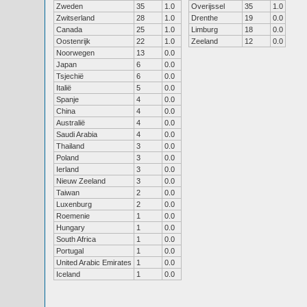
Zweden
35
1.0
Overijssel
35
1.0
Zwitserland
28
1.0
Drenthe
19
0.0
Canada
25
1.0
Limburg
18
0.0
Oostenrijk
22
1.0
Zeeland
12
0.0
Noorwegen
13
0.0
Japan
6
0.0
Tsjechië
6
0.0
Italië
5
0.0
Spanje
4
0.0
China
4
0.0
Australië
4
0.0
Saudi Arabia
4
0.0
Thailand
3
0.0
Poland
3
0.0
Ierland
3
0.0
Nieuw Zeeland
3
0.0
Taiwan
2
0.0
Luxenburg
2
0.0
Roemenie
1
0.0
Hungary
1
0.0
South Africa
1
0.0
Portugal
1
0.0
United Arabic Emirates
1
0.0
Iceland
1
0.0