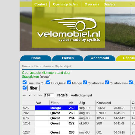
Contact
Openingstijden
Over ons
Dealers
Home
Fietsen
Onderhoud
Gebrui
Home
»
Gebruikers
»
Rijderslijst
Geef actuele kilometerstand door
Statistieken
(nieuw)
Bluevelo QB
DuoQuest
Mango
Quatrevelo
Quatrevelo+
<<
<
>
>>
volledige lijst
Var
Fiets
Nr
Afg
Kmstand
G
525
Mango
259
sep-10
25651
1
+
20-10-21
202
Quest
263
aug-08
57000
9
16-11-13
676
Quest
264
aug-08
18500
4
14-04-12
1251
Quest
272
okt-08
280
2
20-11-08
1224
Quest
286
nov-08
801
7
06-08-18