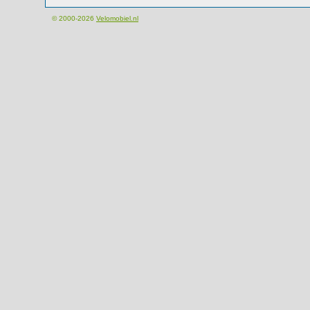
© 2000-2026
Velomobiel.nl