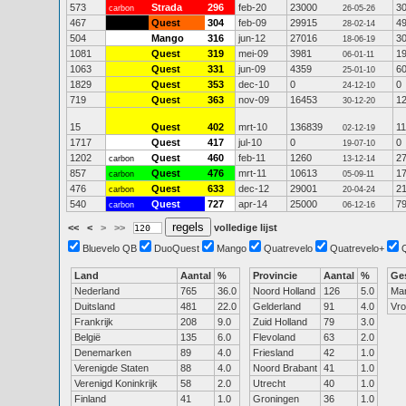
573
Strada
296
feb-20
23000
3
carbon
26-05-26
467
Quest
304
feb-09
29915
4
28-02-14
504
Mango
316
jun-12
27016
3
18-06-19
1081
Quest
319
mei-09
3981
1
06-01-11
1063
Quest
331
jun-09
4359
6
25-01-10
1829
Quest
353
dec-10
0
0
24-12-10
719
Quest
363
nov-09
16453
1
30-12-20
15
Quest
402
mrt-10
136839
1
02-12-19
1717
Quest
417
jul-10
0
0
19-07-10
1202
Quest
460
feb-11
1260
2
carbon
13-12-14
857
Quest
476
mrt-11
10613
1
carbon
05-09-11
476
Quest
633
dec-12
29001
2
carbon
20-04-24
540
Quest
727
apr-14
25000
7
carbon
06-12-16
<<
<
>
>>
volledige lijst
Bluevelo QB
DuoQuest
Mango
Quatrevelo
Quatrevelo+
Land
Aantal
%
Provincie
Aantal
%
Ge
Nederland
765
36.0
Noord Holland
126
5.0
Ma
Duitsland
481
22.0
Gelderland
91
4.0
Vr
Frankrijk
208
9.0
Zuid Holland
79
3.0
België
135
6.0
Flevoland
63
2.0
Denemarken
89
4.0
Friesland
42
1.0
Verenigde Staten
88
4.0
Noord Brabant
41
1.0
Verenigd Koninkrijk
58
2.0
Utrecht
40
1.0
Finland
41
1.0
Groningen
36
1.0