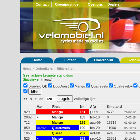
Contact
Openingstijden
Over ons
Dealers
Home
Fietsen
Onderhoud
Gebrui
Home
»
Gebruikers
»
Rijderslijst
Geef actuele kilometerstand door
Statistieken
(nieuw)
Bluevelo QB
DuoQuest
Mango
Quatrevelo
Quatrevelo+
<<
<
>
>>
volledige lijst
Var
Fiets
Nr
Afg
Kmstand
929
Mango
181
jul-09
8775
26-02-12
2082
Mango
183
feb-18
0
+
15-02-18
712
Mango
189
aug-09
16719
01-09-10
850
Quatrevelo
190
feb-20
11000
Carbon
05-10-23
1068
Quest
237
mrt-08
4210
12-10-08
525
Mango
259
sep-10
25651
+
20-10-21