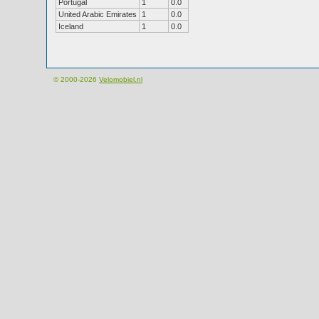
Portugal
1
0.0
United Arabic Emirates
1
0.0
Iceland
1
0.0
© 2000-2026
Velomobiel.nl