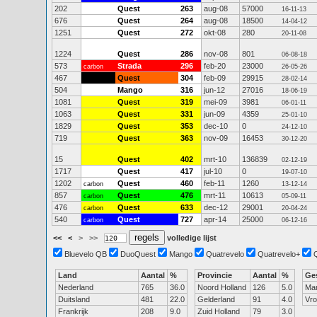
202
Quest
263
aug-08
57000
16-11-13
676
Quest
264
aug-08
18500
14-04-12
1251
Quest
272
okt-08
280
20-11-08
1224
Quest
286
nov-08
801
06-08-18
573
Strada
296
feb-20
23000
carbon
26-05-26
467
Quest
304
feb-09
29915
28-02-14
504
Mango
316
jun-12
27016
18-06-19
1081
Quest
319
mei-09
3981
06-01-11
1063
Quest
331
jun-09
4359
25-01-10
1829
Quest
353
dec-10
0
24-12-10
719
Quest
363
nov-09
16453
30-12-20
15
Quest
402
mrt-10
136839
02-12-19
1717
Quest
417
jul-10
0
19-07-10
1202
Quest
460
feb-11
1260
carbon
13-12-14
857
Quest
476
mrt-11
10613
carbon
05-09-11
476
Quest
633
dec-12
29001
carbon
20-04-24
540
Quest
727
apr-14
25000
carbon
06-12-16
<<
<
>
>>
volledige lijst
Bluevelo QB
DuoQuest
Mango
Quatrevelo
Quatrevelo+
Land
Aantal
%
Provincie
Aantal
%
Ge
Nederland
765
36.0
Noord Holland
126
5.0
Ma
Duitsland
481
22.0
Gelderland
91
4.0
Vr
Frankrijk
208
9.0
Zuid Holland
79
3.0