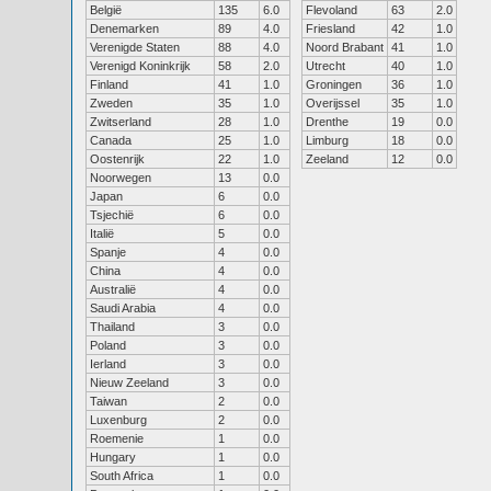
België
135
6.0
Flevoland
63
2.0
Denemarken
89
4.0
Friesland
42
1.0
Verenigde Staten
88
4.0
Noord Brabant
41
1.0
Verenigd Koninkrijk
58
2.0
Utrecht
40
1.0
Finland
41
1.0
Groningen
36
1.0
Zweden
35
1.0
Overijssel
35
1.0
Zwitserland
28
1.0
Drenthe
19
0.0
Canada
25
1.0
Limburg
18
0.0
Oostenrijk
22
1.0
Zeeland
12
0.0
Noorwegen
13
0.0
Japan
6
0.0
Tsjechië
6
0.0
Italië
5
0.0
Spanje
4
0.0
China
4
0.0
Australië
4
0.0
Saudi Arabia
4
0.0
Thailand
3
0.0
Poland
3
0.0
Ierland
3
0.0
Nieuw Zeeland
3
0.0
Taiwan
2
0.0
Luxenburg
2
0.0
Roemenie
1
0.0
Hungary
1
0.0
South Africa
1
0.0