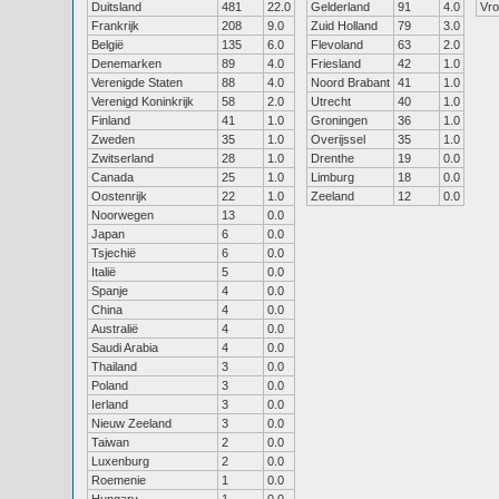
Duitsland
481
22.0
Gelderland
91
4.0
Vr
Frankrijk
208
9.0
Zuid Holland
79
3.0
België
135
6.0
Flevoland
63
2.0
Denemarken
89
4.0
Friesland
42
1.0
Verenigde Staten
88
4.0
Noord Brabant
41
1.0
Verenigd Koninkrijk
58
2.0
Utrecht
40
1.0
Finland
41
1.0
Groningen
36
1.0
Zweden
35
1.0
Overijssel
35
1.0
Zwitserland
28
1.0
Drenthe
19
0.0
Canada
25
1.0
Limburg
18
0.0
Oostenrijk
22
1.0
Zeeland
12
0.0
Noorwegen
13
0.0
Japan
6
0.0
Tsjechië
6
0.0
Italië
5
0.0
Spanje
4
0.0
China
4
0.0
Australië
4
0.0
Saudi Arabia
4
0.0
Thailand
3
0.0
Poland
3
0.0
Ierland
3
0.0
Nieuw Zeeland
3
0.0
Taiwan
2
0.0
Luxenburg
2
0.0
Roemenie
1
0.0