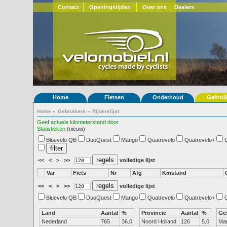
Contact
Openingstijden
Over ons
Dealers
Home
Fietsen
Onderhoud
Gebrui
Home
»
Gebruikers
»
Rijderslijst
Geef actuele kilometerstand door
Statistieken
(nieuw)
Bluevelo QB
DuoQuest
Mango
Quatrevelo
Quatrevelo+
<<
<
>
>>
volledige lijst
Var
Fiets
Nr
Afg
Kmstand
<<
<
>
>>
volledige lijst
Bluevelo QB
DuoQuest
Mango
Quatrevelo
Quatrevelo+
Land
Aantal
%
Provincie
Aantal
%
Ge
Nederland
765
36.0
Noord Holland
126
5.0
Ma