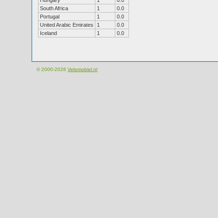
Hungary
1
0.0
South Africa
1
0.0
Portugal
1
0.0
United Arabic Emirates
1
0.0
Iceland
1
0.0
© 2000-2026
Velomobiel.nl