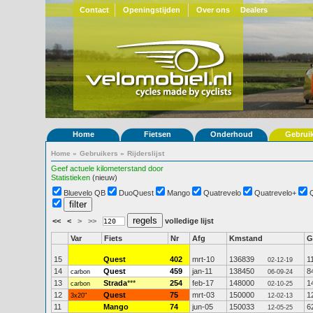
Contact
Openingstijden
Over ons
Dealers
Home
Fietsen
Onderhoud
Gebrui
Home
»
Gebruikers
»
Rijderslijst
Geef actuele kilometerstand door
Statistieken
(nieuw)
Bluevelo QB
DuoQuest
Mango
Quatrevelo
Quatrevelo+
<<
<
>
>>
volledige lijst
Var
Fiets
Nr
Afg
Kmstand
G
15
Quest
402
mrt-10
136839
1
02-12-19
14
Quest
459
jan-11
138450
8
carbon
06-09-24
13
Strada
***
254
feb-17
148000
1
carbon
02-10-25
12
Quest
75
mrt-03
150000
1
3x20"
12-02-13
11
Mango
74
jun-05
150033
6
12-05-25