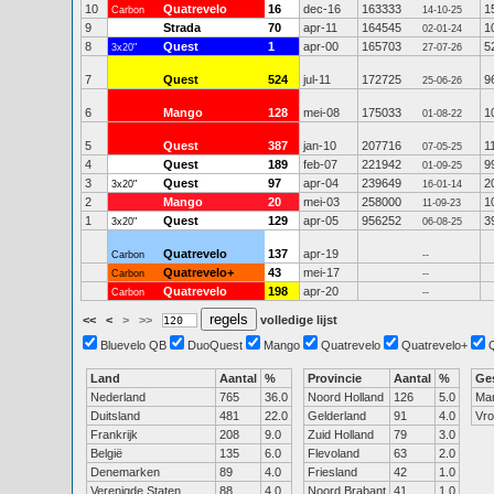
10
Quatrevelo
16
dec-16
163333
1
Carbon
14-10-25
9
Strada
70
apr-11
164545
1
02-01-24
8
Quest
1
apr-00
165703
5
3x20"
27-07-26
7
Quest
524
jul-11
172725
9
25-06-26
6
Mango
128
mei-08
175033
1
01-08-22
5
Quest
387
jan-10
207716
1
07-05-25
4
Quest
189
feb-07
221942
9
01-09-25
3
Quest
97
apr-04
239649
2
3x20"
16-01-14
2
Mango
20
mei-03
258000
1
11-09-23
1
Quest
129
apr-05
956252
3
3x20"
06-08-25
Quatrevelo
137
apr-19
Carbon
--
Quatrevelo+
43
mei-17
Carbon
--
Quatrevelo
198
apr-20
Carbon
--
<<
<
>
>>
volledige lijst
Bluevelo QB
DuoQuest
Mango
Quatrevelo
Quatrevelo+
Land
Aantal
%
Provincie
Aantal
%
Ge
Nederland
765
36.0
Noord Holland
126
5.0
Ma
Duitsland
481
22.0
Gelderland
91
4.0
Vr
Frankrijk
208
9.0
Zuid Holland
79
3.0
België
135
6.0
Flevoland
63
2.0
Denemarken
89
4.0
Friesland
42
1.0
Verenigde Staten
88
4.0
Noord Brabant
41
1.0