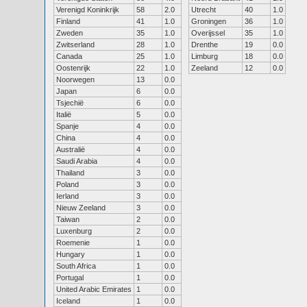
Verenigd Koninkrijk
58
2.0
Utrecht
40
1.0
Finland
41
1.0
Groningen
36
1.0
Zweden
35
1.0
Overijssel
35
1.0
Zwitserland
28
1.0
Drenthe
19
0.0
Canada
25
1.0
Limburg
18
0.0
Oostenrijk
22
1.0
Zeeland
12
0.0
Noorwegen
13
0.0
Japan
6
0.0
Tsjechië
6
0.0
Italië
5
0.0
Spanje
4
0.0
China
4
0.0
Australië
4
0.0
Saudi Arabia
4
0.0
Thailand
3
0.0
Poland
3
0.0
Ierland
3
0.0
Nieuw Zeeland
3
0.0
Taiwan
2
0.0
Luxenburg
2
0.0
Roemenie
1
0.0
Hungary
1
0.0
South Africa
1
0.0
Portugal
1
0.0
United Arabic Emirates
1
0.0
Iceland
1
0.0