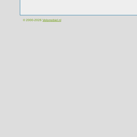
© 2000-2026
Velomobiel.nl