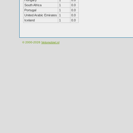
Hungary
1
0.0
South Africa
1
0.0
Portugal
1
0.0
United Arabic Emirates
1
0.0
Iceland
1
0.0
© 2000-2026
Velomobiel.nl