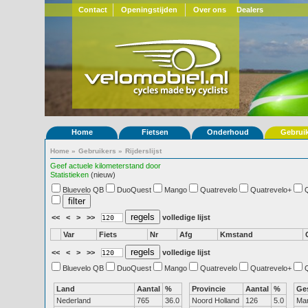
Contact
Openingstijden
Over ons
Dealers
Home
Fietsen
Onderhoud
Gebrui
Home
»
Gebruikers
»
Rijderslijst
Geef actuele kilometerstand door
Statistieken
(nieuw)
Bluevelo QB
DuoQuest
Mango
Quatrevelo
Quatrevelo+
<<
<
>
>>
volledige lijst
Var
Fiets
Nr
Afg
Kmstand
<<
<
>
>>
volledige lijst
Bluevelo QB
DuoQuest
Mango
Quatrevelo
Quatrevelo+
Land
Aantal
%
Provincie
Aantal
%
Ge
Nederland
765
36.0
Noord Holland
126
5.0
Ma