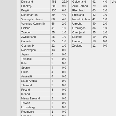
Duitsland
481
22.0
Gelderland
91
4.0
Vr
Frankrijk
208
9.0
Zuid Holland
79
3.0
België
135
6.0
Flevoland
63
2.0
Denemarken
89
4.0
Friesland
42
1.0
Verenigde Staten
88
4.0
Noord Brabant
41
1.0
Verenigd Koninkrijk
58
2.0
Utrecht
40
1.0
Finland
41
1.0
Groningen
36
1.0
Zweden
35
1.0
Overijssel
35
1.0
Zwitserland
28
1.0
Drenthe
19
0.0
Canada
25
1.0
Limburg
18
0.0
Oostenrijk
22
1.0
Zeeland
12
0.0
Noorwegen
13
0.0
Japan
6
0.0
Tsjechië
6
0.0
Italië
5
0.0
Spanje
4
0.0
China
4
0.0
Australië
4
0.0
Saudi Arabia
4
0.0
Thailand
3
0.0
Poland
3
0.0
Ierland
3
0.0
Nieuw Zeeland
3
0.0
Taiwan
2
0.0
Luxenburg
2
0.0
Roemenie
1
0.0