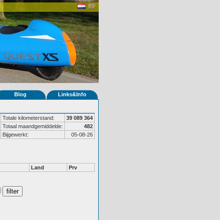
Blog
Links&Info
Totale kilometerstand:
39 089 364
Totaal maandgemiddelde:
482
Bijgewerkt:
05-08-26
Land
Prv