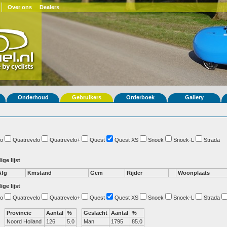
Over ons
Dealers
Onderhoud
Gebruikers
Orderboek
Gallery
o
Quatrevelo
Quatrevelo+
Quest
Quest XS
Snoek
Snoek-L
Strada
ige lijst
Afg
Kmstand
Gem
Rijder
Woonplaats
ige lijst
o
Quatrevelo
Quatrevelo+
Quest
Quest XS
Snoek
Snoek-L
Strada
Provincie
Aantal
%
Geslacht
Aantal
%
Noord Holland
126
5.0
Man
1795
85.0