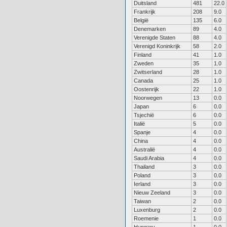
Duitsland
481
22.0
Frankrijk
208
9.0
België
135
6.0
Denemarken
89
4.0
Verenigde Staten
88
4.0
Verenigd Koninkrijk
58
2.0
Finland
41
1.0
Zweden
35
1.0
Zwitserland
28
1.0
Canada
25
1.0
Oostenrijk
22
1.0
Noorwegen
13
0.0
Japan
6
0.0
Tsjechië
6
0.0
Italië
5
0.0
Spanje
4
0.0
China
4
0.0
Australië
4
0.0
Saudi Arabia
4
0.0
Thailand
3
0.0
Poland
3
0.0
Ierland
3
0.0
Nieuw Zeeland
3
0.0
Taiwan
2
0.0
Luxenburg
2
0.0
Roemenie
1
0.0