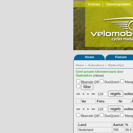
Contact
Openingstijden
Home
Fietsen
Home
»
Gebruikers
»
Rijderslijst
Geef actuele kilometerstand door
Statistieken
(nieuw)
Bluevelo QB
DuoQuest
Mang
<<
<
>
>>
volled
Var
Fiets
Nr
<<
<
>
>>
volled
Bluevelo QB
DuoQuest
Mang
Land
Aantal
%
Nederland
765
36.0