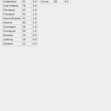
Gelderland
91
4.0
Vrouw
86
4.0
Zuid Holland
79
3.0
Flevoland
63
2.0
Friesland
42
1.0
Noord Brabant
41
1.0
Utrecht
40
1.0
Groningen
36
1.0
Overijssel
35
1.0
Drenthe
19
0.0
Limburg
18
0.0
Zeeland
12
0.0