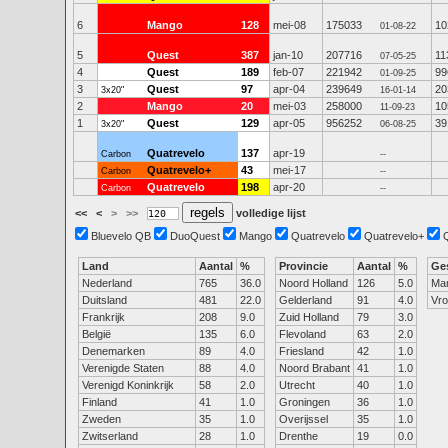
6
Mango
128
mei-08
175033
10
01-08-22
5
Quest
387
jan-10
207716
11
07-05-25
4
Quest
189
feb-07
221942
99
01-09-25
3
Quest
97
apr-04
239649
20
3x20"
16-01-14
2
Mango
20
mei-03
258000
10
11-09-23
1
Quest
129
apr-05
956252
39
3x20"
06-08-25
Quatrevelo
137
apr-19
Carbon
--
Quatrevelo+
43
mei-17
Carbon
--
Quatrevelo
198
apr-20
Carbon
--
<<
<
>
>>
volledige lijst
Bluevelo QB
DuoQuest
Mango
Quatrevelo
Quatrevelo+
Land
Aantal
%
Provincie
Aantal
%
Ge
Nederland
765
36.0
Noord Holland
126
5.0
Ma
Duitsland
481
22.0
Gelderland
91
4.0
Vr
Frankrijk
208
9.0
Zuid Holland
79
3.0
België
135
6.0
Flevoland
63
2.0
Denemarken
89
4.0
Friesland
42
1.0
Verenigde Staten
88
4.0
Noord Brabant
41
1.0
Verenigd Koninkrijk
58
2.0
Utrecht
40
1.0
Finland
41
1.0
Groningen
36
1.0
Zweden
35
1.0
Overijssel
35
1.0
Zwitserland
28
1.0
Drenthe
19
0.0