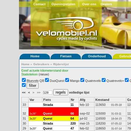
Contact
Openingstijden
Over ons
Dealers
Home
Fietsen
Onderhoud
Gebrui
Home
»
Gebruikers
»
Rijderslijst
Geef actuele kilometerstand door
Statistieken
(nieuw)
Bluevelo QB
DuoQuest
Mango
Quatrevelo
Quatrevelo+
<<
<
>
>>
volledige lijst
Var
Fiets
Nr
Afg
Kmstand
G
33
Strada
11
feb-10
113650
11
01-05-18
32
Quest
66
sep-02
115000
11
3x26"
31-03-11
31
Quest
64
jul-02
116500
75
3x20"
18-04-15
30
Strada
220
mei-15
118200
14
07-05-22
29
Quest
47
feb-02
118650
79
3x20"
31-07-14