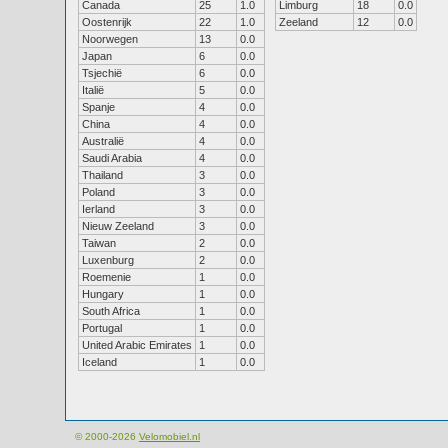
Canada
25
1.0
Limburg
18
0.0
Oostenrijk
22
1.0
Zeeland
12
0.0
Noorwegen
13
0.0
Japan
6
0.0
Tsjechië
6
0.0
Italië
5
0.0
Spanje
4
0.0
China
4
0.0
Australië
4
0.0
Saudi Arabia
4
0.0
Thailand
3
0.0
Poland
3
0.0
Ierland
3
0.0
Nieuw Zeeland
3
0.0
Taiwan
2
0.0
Luxenburg
2
0.0
Roemenie
1
0.0
Hungary
1
0.0
South Africa
1
0.0
Portugal
1
0.0
United Arabic Emirates
1
0.0
Iceland
1
0.0
© 2000-2026
Velomobiel.nl