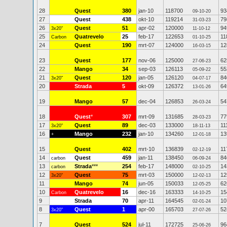
28
Quest
380
jan-10
118700
93
09-10-20
27
Quest
438
okt-10
119214
79
31-03-23
26
Quest
51
apr-02
120000
94
3x20"
11-10-12
25
Quatrevelo
25
feb-17
122653
11
Carbon
01-10-25
24
Quest
190
mrt-07
124000
12
16-03-15
23
Quest
177
nov-06
125000
62
27-06-23
22
Mango
34
sep-03
126113
55
05-09-22
21
Quest
120
jan-05
126120
84
3x20"
04-07-17
20
Strada
5
okt-09
126372
64
13-01-26
19
Mango
57
dec-04
126853
54
26-03-24
18
Quest
*
307
mrt-09
131685
77
28-03-23
17
Quest
89
dec-03
133000
11
3x20"
18-11-13
16
Mango
232
jan-10
134260
13
+
12-01-18
15
Quest
402
mrt-10
136839
11
02-12-19
14
Quest
459
jan-11
138450
84
carbon
06-09-24
13
Strada
***
254
feb-17
148000
14
carbon
02-10-25
12
Quest
75
mrt-03
150000
12
3x20"
12-02-13
11
Mango
74
jun-05
150033
62
12-05-25
10
Quatrevelo
16
dec-16
163333
15
Carbon
14-10-25
9
Strada
70
apr-11
164545
10
02-01-24
8
Quest
1
apr-00
165703
52
3x20"
27-07-26
7
Quest
524
jul-11
172725
96
25-06-26