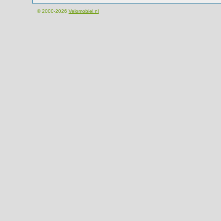
© 2000-2026
Velomobiel.nl