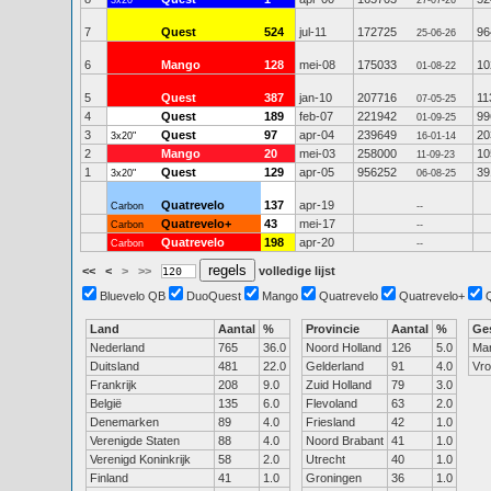
3x20"
27-07-26
7
Quest
524
jul-11
172725
96
25-06-26
6
Mango
128
mei-08
175033
10
01-08-22
5
Quest
387
jan-10
207716
11
07-05-25
4
Quest
189
feb-07
221942
99
01-09-25
3
Quest
97
apr-04
239649
20
3x20"
16-01-14
2
Mango
20
mei-03
258000
10
11-09-23
1
Quest
129
apr-05
956252
39
3x20"
06-08-25
Quatrevelo
137
apr-19
Carbon
--
Quatrevelo+
43
mei-17
Carbon
--
Quatrevelo
198
apr-20
Carbon
--
<<
<
>
>>
volledige lijst
Bluevelo QB
DuoQuest
Mango
Quatrevelo
Quatrevelo+
Land
Aantal
%
Provincie
Aantal
%
Ge
Nederland
765
36.0
Noord Holland
126
5.0
Ma
Duitsland
481
22.0
Gelderland
91
4.0
Vr
Frankrijk
208
9.0
Zuid Holland
79
3.0
België
135
6.0
Flevoland
63
2.0
Denemarken
89
4.0
Friesland
42
1.0
Verenigde Staten
88
4.0
Noord Brabant
41
1.0
Verenigd Koninkrijk
58
2.0
Utrecht
40
1.0
Finland
41
1.0
Groningen
36
1.0