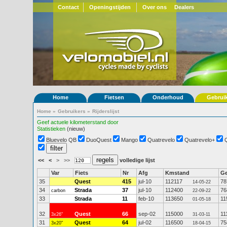
Contact
Openingstijden
Over ons
Dealers
Home
Fietsen
Onderhoud
Gebrui
Home
»
Gebruikers
»
Rijderslijst
Geef actuele kilometerstand door
Statistieken
(nieuw)
Bluevelo QB
DuoQuest
Mango
Quatrevelo
Quatrevelo+
<<
<
>
>>
volledige lijst
Var
Fiets
Nr
Afg
Kmstand
G
35
Quest
415
jul-10
112117
78
14-05-22
34
Strada
37
jul-10
112400
76
carbon
22-09-22
33
Strada
11
feb-10
113650
11
01-05-18
32
Quest
66
sep-02
115000
11
3x26"
31-03-11
31
Quest
64
jul-02
116500
75
3x20"
18-04-15