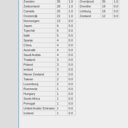
Zweden
35
1.0
Overijssel
35
1.0
Zwitserland
28
1.0
Drenthe
19
0.0
Canada
25
1.0
Limburg
18
0.0
Oostenrijk
22
1.0
Zeeland
12
0.0
Noorwegen
13
0.0
Japan
6
0.0
Tsjechië
6
0.0
Italië
5
0.0
Spanje
4
0.0
China
4
0.0
Australië
4
0.0
Saudi Arabia
4
0.0
Thailand
3
0.0
Poland
3
0.0
Ierland
3
0.0
Nieuw Zeeland
3
0.0
Taiwan
2
0.0
Luxenburg
2
0.0
Roemenie
1
0.0
Hungary
1
0.0
South Africa
1
0.0
Portugal
1
0.0
United Arabic Emirates
1
0.0
Iceland
1
0.0