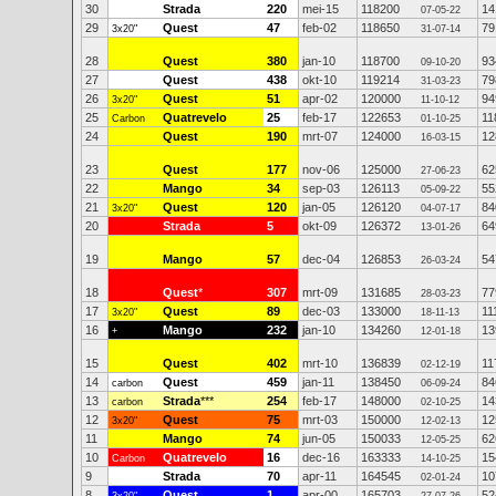
30
Strada
220
mei-15
118200
14
07-05-22
29
Quest
47
feb-02
118650
79
3x20"
31-07-14
28
Quest
380
jan-10
118700
93
09-10-20
27
Quest
438
okt-10
119214
79
31-03-23
26
Quest
51
apr-02
120000
94
3x20"
11-10-12
25
Quatrevelo
25
feb-17
122653
11
Carbon
01-10-25
24
Quest
190
mrt-07
124000
12
16-03-15
23
Quest
177
nov-06
125000
62
27-06-23
22
Mango
34
sep-03
126113
55
05-09-22
21
Quest
120
jan-05
126120
84
3x20"
04-07-17
20
Strada
5
okt-09
126372
64
13-01-26
19
Mango
57
dec-04
126853
54
26-03-24
18
Quest
*
307
mrt-09
131685
77
28-03-23
17
Quest
89
dec-03
133000
11
3x20"
18-11-13
16
Mango
232
jan-10
134260
13
+
12-01-18
15
Quest
402
mrt-10
136839
11
02-12-19
14
Quest
459
jan-11
138450
84
carbon
06-09-24
13
Strada
***
254
feb-17
148000
14
carbon
02-10-25
12
Quest
75
mrt-03
150000
12
3x20"
12-02-13
11
Mango
74
jun-05
150033
62
12-05-25
10
Quatrevelo
16
dec-16
163333
15
Carbon
14-10-25
9
Strada
70
apr-11
164545
10
02-01-24
8
Quest
1
apr-00
165703
52