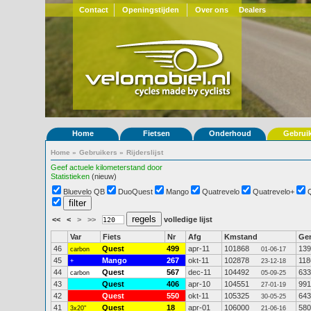
Contact
Openingstijden
Over ons
Dealers
Home
Fietsen
Onderhoud
Gebrui
Home
»
Gebruikers
»
Rijderslijst
Geef actuele kilometerstand door
Statistieken
(nieuw)
Bluevelo QB
DuoQuest
Mango
Quatrevelo
Quatrevelo+
<<
<
>
>>
volledige lijst
Var
Fiets
Nr
Afg
Kmstand
Ge
46
Quest
499
apr-11
101868
139
carbon
01-06-17
45
Mango
267
okt-11
102878
118
+
23-12-18
44
Quest
567
dec-11
104492
633
carbon
05-09-25
43
Quest
406
apr-10
104551
991
27-01-19
42
Quest
550
okt-11
105325
643
30-05-25
41
Quest
18
apr-01
106000
580
3x20"
21-06-16