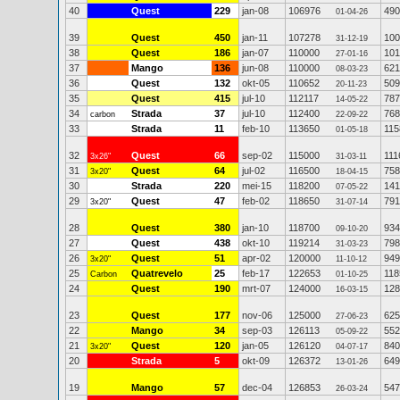
40
Quest
229
jan-08
106976
490
01-04-26
39
Quest
450
jan-11
107278
100
31-12-19
38
Quest
186
jan-07
110000
101
27-01-16
37
Mango
136
jun-08
110000
621
08-03-23
36
Quest
132
okt-05
110652
509
20-11-23
35
Quest
415
jul-10
112117
787
14-05-22
34
Strada
37
jul-10
112400
768
carbon
22-09-22
33
Strada
11
feb-10
113650
115
01-05-18
32
Quest
66
sep-02
115000
111
3x26"
31-03-11
31
Quest
64
jul-02
116500
758
3x20"
18-04-15
30
Strada
220
mei-15
118200
141
07-05-22
29
Quest
47
feb-02
118650
791
3x20"
31-07-14
28
Quest
380
jan-10
118700
934
09-10-20
27
Quest
438
okt-10
119214
798
31-03-23
26
Quest
51
apr-02
120000
949
3x20"
11-10-12
25
Quatrevelo
25
feb-17
122653
118
Carbon
01-10-25
24
Quest
190
mrt-07
124000
128
16-03-15
23
Quest
177
nov-06
125000
625
27-06-23
22
Mango
34
sep-03
126113
552
05-09-22
21
Quest
120
jan-05
126120
840
3x20"
04-07-17
20
Strada
5
okt-09
126372
649
13-01-26
19
Mango
57
dec-04
126853
547
26-03-24