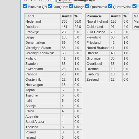
Bluevelo QB
DuoQuest
Mango
Quatrevelo
Quatrevelo+
Land
Aantal
%
Provincie
Aantal
%
Ge
Nederland
765
36.0
Noord Holland
126
5.0
Ma
Duitsland
481
22.0
Gelderland
91
4.0
Vr
Frankrijk
208
9.0
Zuid Holland
79
3.0
België
135
6.0
Flevoland
63
2.0
Denemarken
89
4.0
Friesland
42
1.0
Verenigde Staten
88
4.0
Noord Brabant
41
1.0
Verenigd Koninkrijk
58
2.0
Utrecht
40
1.0
Finland
41
1.0
Groningen
36
1.0
Zweden
35
1.0
Overijssel
35
1.0
Zwitserland
28
1.0
Drenthe
19
0.0
Canada
25
1.0
Limburg
18
0.0
Oostenrijk
22
1.0
Zeeland
12
0.0
Noorwegen
13
0.0
Japan
6
0.0
Tsjechië
6
0.0
Italië
5
0.0
Spanje
4
0.0
China
4
0.0
Australië
4
0.0
Saudi Arabia
4
0.0
Thailand
3
0.0
Poland
3
0.0
Ierland
3
0.0