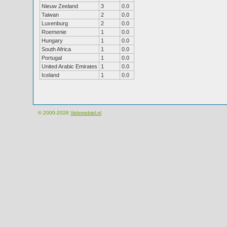
Nieuw Zeeland
3
0.0
Taiwan
2
0.0
Luxenburg
2
0.0
Roemenie
1
0.0
Hungary
1
0.0
South Africa
1
0.0
Portugal
1
0.0
United Arabic Emirates
1
0.0
Iceland
1
0.0
© 2000-2026
Velomobiel.nl