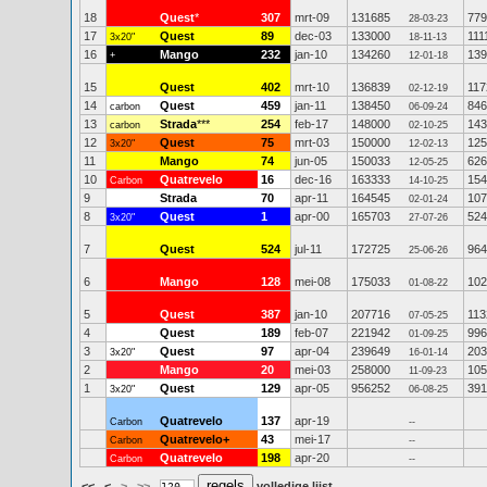
18
Quest
*
307
mrt-09
131685
779
28-03-23
17
Quest
89
dec-03
133000
111
3x20"
18-11-13
16
Mango
232
jan-10
134260
139
+
12-01-18
15
Quest
402
mrt-10
136839
117
02-12-19
14
Quest
459
jan-11
138450
846
carbon
06-09-24
13
Strada
***
254
feb-17
148000
143
carbon
02-10-25
12
Quest
75
mrt-03
150000
125
3x20"
12-02-13
11
Mango
74
jun-05
150033
626
12-05-25
10
Quatrevelo
16
dec-16
163333
154
Carbon
14-10-25
9
Strada
70
apr-11
164545
107
02-01-24
8
Quest
1
apr-00
165703
524
3x20"
27-07-26
7
Quest
524
jul-11
172725
964
25-06-26
6
Mango
128
mei-08
175033
102
01-08-22
5
Quest
387
jan-10
207716
113
07-05-25
4
Quest
189
feb-07
221942
996
01-09-25
3
Quest
97
apr-04
239649
203
3x20"
16-01-14
2
Mango
20
mei-03
258000
105
11-09-23
1
Quest
129
apr-05
956252
391
3x20"
06-08-25
Quatrevelo
137
apr-19
Carbon
--
Quatrevelo+
43
mei-17
Carbon
--
Quatrevelo
198
apr-20
Carbon
--
<<
<
>
>>
volledige lijst