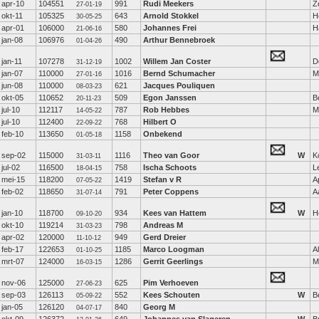
apr-10
104551
991
Rudi Meekers
Z
27-01-19
okt-11
105325
643
Arnold Stokkel
H
30-05-25
apr-01
106000
580
Johannes Frei
H
21-06-16
jan-08
106976
490
Arthur Bennebroek
01-04-26
jan-11
107278
1002
Willem Jan Coster
D
31-12-19
jan-07
110000
1016
Bernd Schumacher
M
27-01-16
jun-08
110000
621
Jacques Pouliquen
08-03-23
okt-05
110652
509
Egon Janssen
B
20-11-23
jul-10
112117
787
Rob Hebbes
M
14-05-22
jul-10
112400
768
Hilbert O
22-09-22
feb-10
113650
1158
Onbekend
01-05-18
sep-02
115000
1116
Theo van Goor
W
K
31-03-11
jul-02
116500
758
Ischa Schoots
L
18-04-15
mei-15
118200
1419
Stefan v R
A
07-05-22
feb-02
118650
791
Peter Coppens
A
31-07-14
jan-10
118700
934
Kees van Hattem
W
H
09-10-20
okt-10
119214
798
Andreas M
31-03-23
apr-02
120000
949
Gerd Dreier
11-10-12
feb-17
122653
1185
Marco Loogman
A
01-10-25
mrt-07
124000
1286
Gerrit Geerlings
M
16-03-15
nov-06
125000
625
Pim Verhoeven
27-06-23
sep-03
126113
552
Kees Schouten
W
B
05-09-22
jan-05
126120
840
Georg M
04-07-17