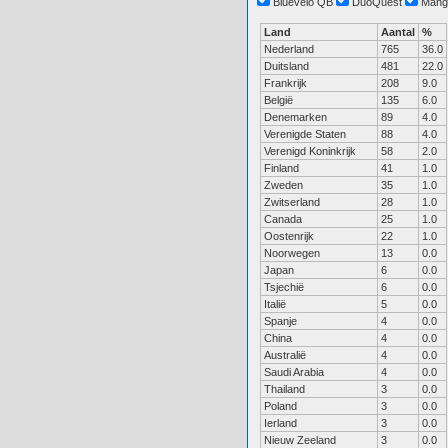
Bluevelo QB
DuoQuest
Mang
Land
Aantal
%
Nederland
765
36.0
Duitsland
481
22.0
Frankrijk
208
9.0
België
135
6.0
Denemarken
89
4.0
Verenigde Staten
88
4.0
Verenigd Koninkrijk
58
2.0
Finland
41
1.0
Zweden
35
1.0
Zwitserland
28
1.0
Canada
25
1.0
Oostenrijk
22
1.0
Noorwegen
13
0.0
Japan
6
0.0
Tsjechië
6
0.0
Italië
5
0.0
Spanje
4
0.0
China
4
0.0
Australië
4
0.0
Saudi Arabia
4
0.0
Thailand
3
0.0
Poland
3
0.0
Ierland
3
0.0
Nieuw Zeeland
3
0.0