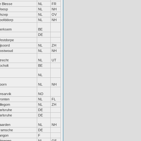
e Blesse
NL
FR
eesp
NL
NH
ezep
NL
OV
oofddorp
NL
NH
erksem
BE
DE
estdorpe
ijsoord
NL
ZH
ostwoud
NL
NH
trecht
NL
UT
ocholt
BE
NL
oorn
NL
NH
insarvik
NO
ronten
NL
FL
illegom
NL
ZH
arlsruhe
DE
arlsruhe
DE
aarden
NL
NH
ramsche
DE
angon
F
ijmegen
NL
GE