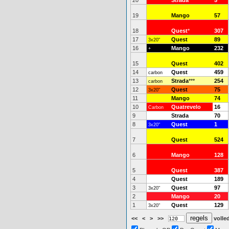
20
Strada
5
19
Mango
57
18
Quest
*
307
17
Quest
89
3x20"
16
Mango
232
+
15
Quest
402
14
Quest
459
carbon
13
Strada
***
254
carbon
12
Quest
75
3x20"
11
Mango
74
10
Quatrevelo
16
Carbon
9
Strada
70
8
Quest
1
3x20"
7
Quest
524
6
Mango
128
5
Quest
387
4
Quest
189
3
Quest
97
3x20"
2
Mango
20
1
Quest
129
3x20"
<<
<
>
>>
volled