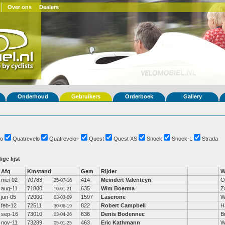
Over ons
Dealers
Onderhoud
Gebruikers
Orderboek
Gallery
o
Quatrevelo
Quatrevelo+
Quest
Quest XS
Snoek
Snoek-L
Strada
ige lijst
Afg
Kmstand
Gem
Rijder
W
mei-02
70783
414
Meindert Valenteyn
O
25-07-16
aug-11
71800
635
Wim Boerma
Z
10-01-21
jun-05
72000
1597
Laserone
W
03-03-09
feb-12
72511
822
Robert Campbell
H
30-06-19
sep-16
73010
636
Denis Bodennec
B
03-04-26
nov-11
73289
463
Eric Kathmann
W
05-01-25