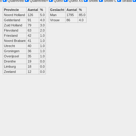
o
Quatrevelo
Quatrevelo+
Quest
Quest XS
Snoek
Snoek-L
Strada
Provincie
Aantal
%
Geslacht
Aantal
%
Noord Holland
126
5.0
Man
1795
85.0
Gelderland
91
4.0
Vrouw
86
4.0
Zuid Holland
79
3.0
Flevoland
63
2.0
Friesland
42
1.0
Noord Brabant
41
1.0
Utrecht
40
1.0
Groningen
36
1.0
Overijssel
35
1.0
Drenthe
19
0.0
Limburg
18
0.0
Zeeland
12
0.0