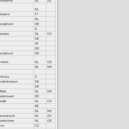
erkwerve
NL
ZE
NL
ampere
FI
NL
snabruck
DE
D
ampen
NL
OV
DE
AT
DE
snabruck
DE
rnhem
NL
GE
NL
NH
introsa
S
rederikshavn
DK
DE
felte
NL
DR
ederkwart
DE
wolle
NL
OV
BE
NL
NH
arendrecht
NL
ZH
oetinchem
NL
GE
rno
CZ