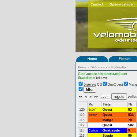
Contact
Openingstijden
Home
Fietsen
Home
»
Gebruikers
»
Rijderslijst
Geef actuele kilometerstand door
Statistieken
(nieuw)
Bluevelo QB
DuoQuest
Mang
<<
<
>
>>
volled
Var
Fiets
Nr
120
Quest
53
3x20"
119
Quest
533
carbon
118
Mango
78
117
Quest
582
116
Quatrevelo
9
Carbon
115
Strada
89