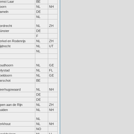
emst Laar
BE
oorn
NL
NH
ameln
DE
NL
ordrecht
NL
ZH
ünster
DE
F
erkel en Rodenrijs
NL
ZH
ijdrecht
NL
UT
NL
oudhoorn
NL
GE
elystad
NL
FL
peldoorn
NL
GE
arschot
BE
eerhugowaard
NL
NH
DE
DE
lpen aan de Rijn
NL
ZH
uiden
NL
NH
NL
erkhout
NL
NH
NO