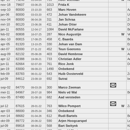
01-04-24
nov-18
79607
1013
Frida K
03-06-25
sep-10
80000
663
Marc Hoven
A
15-10-20
jan-06
80000
472
Johan Vandekeere
U
03-03-20
nov-04
80000
311
Jan Schraa
Z
06-04-26
mrt-10
80120
411
Johan Otter
D
15-06-26
jan-11
80555
1084
David McFarlane
Br
12-04-17
feb-02
80808
287
Nico Augustijn
W
V
16-07-25
dec-10
80815
458
C. Baarda
B
17-08-25
apr-05
81320
330
Johan van Dam
E
13-10-25
okt-07
82000
452
Teun Geeroms
W
Li
27-11-22
aug-09
82132
403
David Hembrow
A
05-08-26
apr-12
82388
733
Christian Adler
A
19-08-21
jun-11
82664
761
Rico Jonk
D
02-07-20
jan-19
83000
1490
Onbekend
09-09-23
feb-09
83783
543
Huib Oosterveld
Z
06-01-22
jul-09
84612
692
Sutrai
b
23-09-19
sep-02
84770
300
Marco Zeeman
09-03-26
mei-11
84967
984
Niels vd Wal
B
28-07-18
nov-05
87480
682
Aad versteden
01-08-16
jul-12
87615
763
Wilco Pompert
W
Z
28-01-22
apr-03
88000
346
Onbekend
28-05-24
mrt-14
88682
612
Rudi Bartels
B
01-04-26
okt-09
89772
590
Arjen Hoogcarspel
L
20-06-22
jul-09
89818
568
Bart Switynk
K
08-09-22