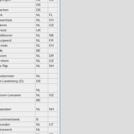
DE
achen
DE
rk
NL
FL
wartsluis
NL
OV
ieren
NL
GE
istol
UK
eldhoven
NL
NB
urgwerd
NL
FR
rmelo
NL
OV
lle
BE
ssen
NL
DR
rnhem
NL
GE
e Rijp
NL
NH
oetermeer
NL
ei Landsberg (D)
DE
NL
oven-Leeuwen
NL
GE
BE
aandam
NL
NH
oortmeerbeek
B
eusden
NL
UT
imswerd
NL