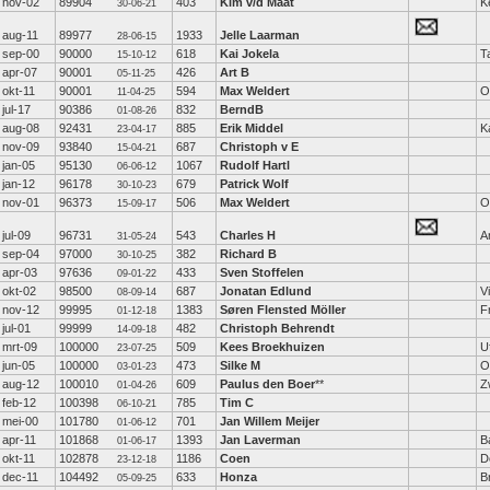
nov-02
89904
403
Kim v/d Maat
K
30-06-21
aug-11
89977
1933
Jelle Laarman
28-06-15
sep-00
90000
618
Kai Jokela
T
15-10-12
apr-07
90001
426
Art B
05-11-25
okt-11
90001
594
Max Weldert
O
11-04-25
jul-17
90386
832
BerndB
01-08-26
aug-08
92431
885
Erik Middel
K
23-04-17
nov-09
93840
687
Christoph v E
15-04-21
jan-05
95130
1067
Rudolf Hartl
06-06-12
jan-12
96178
679
Patrick Wolf
30-10-23
nov-01
96373
506
Max Weldert
O
15-09-17
jul-09
96731
543
Charles H
A
31-05-24
sep-04
97000
382
Richard B
30-10-25
apr-03
97636
433
Sven Stoffelen
09-01-22
okt-02
98500
687
Jonatan Edlund
V
08-09-14
nov-12
99995
1383
Søren Flensted Möller
F
01-12-18
jul-01
99999
482
Christoph Behrendt
14-09-18
mrt-09
100000
509
Kees Broekhuizen
Uf
23-07-25
jun-05
100000
473
Silke M
O
03-01-23
aug-12
100010
609
Paulus den Boer
**
Z
01-04-26
feb-12
100398
785
Tim C
06-10-21
mei-00
101780
701
Jan Willem Meijer
01-06-12
apr-11
101868
1393
Jan Laverman
B
01-06-17
okt-11
102878
1186
Coen
D
23-12-18
dec-11
104492
633
Honza
B
05-09-25