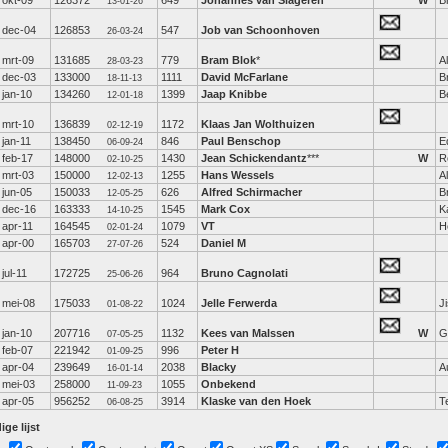
okt-09
126372
649
Johannes van Slageren
W
B
13-01-26
dec-04
126853
547
Job van Schoonhoven
26-03-24
mrt-09
131685
779
Bram Blok
*
A
28-03-23
dec-03
133000
1111
David McFarlane
Br
18-11-13
jan-10
134260
1399
Jaap Knibbe
B
12-01-18
mrt-10
136839
1172
Klaas Jan Wolthuizen
02-12-19
jan-11
138450
846
Paul Benschop
E
06-09-24
feb-17
148000
1430
Jean Schickendantz
***
W
R
02-10-25
mrt-03
150000
1255
Hans Wessels
A
12-02-13
jun-05
150033
626
Alfred Schirmacher
B
12-05-25
dec-16
163333
1545
Mark Cox
Ka
14-10-25
apr-11
164545
1079
VT
H
02-01-24
apr-00
165703
524
Daniel M
27-07-26
jul-11
172725
964
Bruno Cagnolati
25-06-26
mei-08
175033
1024
Jelle Ferwerda
J
01-08-22
jan-10
207716
1132
Kees van Malssen
W
G
07-05-25
feb-07
221942
996
Peter H
01-09-25
apr-04
239649
2038
Blacky
A
16-01-14
mei-03
258000
1055
Onbekend
11-09-23
apr-05
956252
3914
Klaske van den Hoek
T
06-08-25
ige lijst