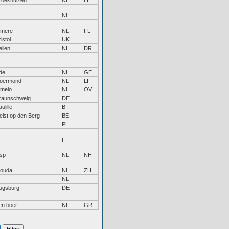
roekhuizen
NL
LI
NL
lmere
NL
FL
istol
UK
eilen
NL
DR
de
NL
GE
oermond
NL
LI
lmelo
NL
OV
raunschweig
DE
ulille
B
eist op den Berg
BE
PL
F
isp
NL
NH
ouda
NL
ZH
NL
ugsburg
DE
en boer
NL
GR