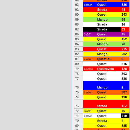
92
Quest
836
carbon
91
Strada
48
90
Quest
143
89
Mango
58
88
Strada
16
87
Strada
63
86
Quest
45
3x20"
85
Quest
452
84
Mango
70
83
Quest
215
82
Mango
202
81
Quest XS
6
carbon
80
Quest
516
79
Quatrevelo
128
Carbon
78
Quest
303
77
Quest
336
76
Mango
2
75
Quest
507
carbon
74
Quest
136
73
Strada
112
72
Quest
76
3x20"
71
Quest
719
carbon
70
Strada
4
69
Quest
335