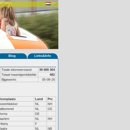
Blog
Links&Info
Totale kilometerstand:
39 089 364
Totaal maandgemiddelde:
482
Bijgewerkt:
05-08-26
oonplaats
Land
Prv
osterblokker
NL
NH
altbommel
NL
GE
orms
DE
aarlem
NL
NH
rittany
F
aalre
NL
NB