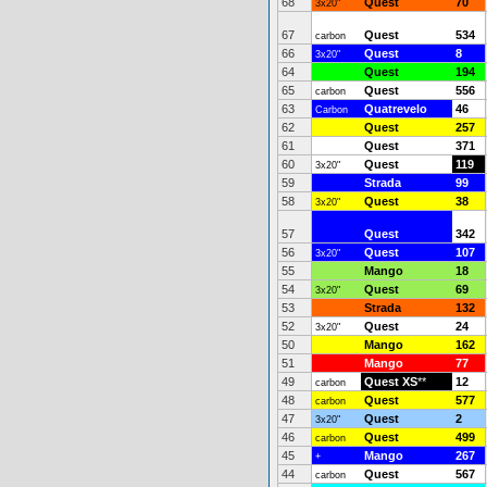
68
Quest
70
3x20"
67
Quest
534
carbon
66
Quest
8
3x20"
64
Quest
194
65
Quest
556
carbon
63
Quatrevelo
46
Carbon
62
Quest
257
61
Quest
371
60
Quest
119
3x20"
59
Strada
99
58
Quest
38
3x20"
57
Quest
342
56
Quest
107
3x20"
55
Mango
18
54
Quest
69
3x20"
53
Strada
132
52
Quest
24
3x20"
50
Mango
162
51
Mango
77
49
Quest XS
**
12
carbon
48
Quest
577
carbon
47
Quest
2
3x20"
46
Quest
499
carbon
45
Mango
267
+
44
Quest
567
carbon