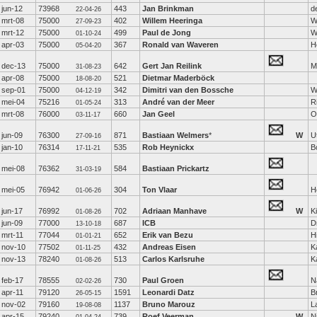
jun-12
73968
443
Jan Brinkman
d
22-04-26
mrt-08
75000
402
Willem Heeringa
W
27-09-23
mrt-12
75000
499
Paul de Jong
W
01-10-24
apr-03
75000
367
Ronald van Waveren
H
05-04-20
dec-13
75000
642
Gert Jan Reilink
M
31-08-23
apr-08
75000
521
Dietmar Maderböck
18-08-20
sep-01
75000
342
Dimitri van den Bossche
W
04-12-19
mei-04
75216
313
André van der Meer
R
01-05-24
mrt-08
76000
660
Jan Geel
O
03-11-17
jun-09
76300
871
Bastiaan Welmers
*
W
U
27-09-16
jan-10
76314
535
Rob Heynickx
B
17-11-21
mei-08
76362
584
Bastiaan Prickartz
31-03-19
mei-05
76942
304
Ton Vlaar
H
01-06-26
jun-17
76992
702
Adriaan Manhave
W
K
01-08-26
jun-09
77000
687
ICB
D
13-10-18
mrt-11
77044
652
Erik van Bezu
H
01-01-21
nov-10
77502
432
Andreas Eisen
K
01-11-25
nov-13
78240
513
Carlos Karlsruhe
K
01-08-26
feb-17
78555
730
Paul Groen
N
02-02-26
apr-11
79120
1591
Leonardi Datz
B
26-05-15
nov-02
79160
1137
Bruno Marouz
L
19-08-08
apr-15
79240
739
Roef Veerman
W
N