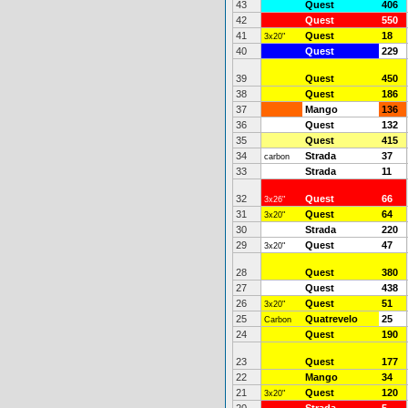
43
Quest
406
42
Quest
550
41
Quest
18
3x20"
40
Quest
229
39
Quest
450
38
Quest
186
37
Mango
136
36
Quest
132
35
Quest
415
34
Strada
37
carbon
33
Strada
11
32
Quest
66
3x26"
31
Quest
64
3x20"
30
Strada
220
29
Quest
47
3x20"
28
Quest
380
27
Quest
438
26
Quest
51
3x20"
25
Quatrevelo
25
Carbon
24
Quest
190
23
Quest
177
22
Mango
34
21
Quest
120
3x20"