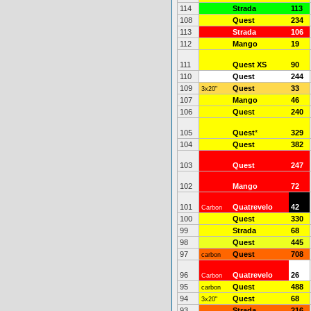
114
Strada
113
108
Quest
234
113
Strada
106
112
Mango
19
111
Quest XS
90
110
Quest
244
109
Quest
33
3x20"
107
Mango
46
106
Quest
240
105
Quest
*
329
104
Quest
382
103
Quest
247
102
Mango
72
101
Quatrevelo
42
Carbon
100
Quest
330
99
Strada
68
98
Quest
445
97
Quest
708
carbon
96
Quatrevelo
26
Carbon
95
Quest
488
carbon
94
Quest
68
3x20"
93
Strada
216