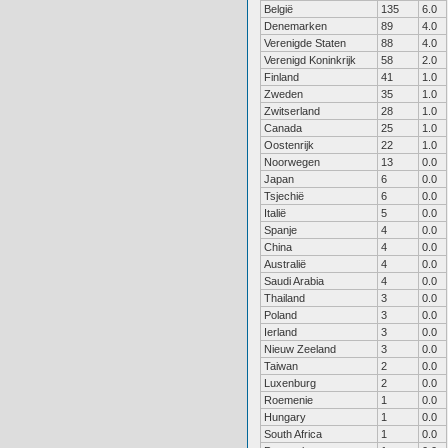
België
135
6.0
Denemarken
89
4.0
Verenigde Staten
88
4.0
Verenigd Koninkrijk
58
2.0
Finland
41
1.0
Zweden
35
1.0
Zwitserland
28
1.0
Canada
25
1.0
Oostenrijk
22
1.0
Noorwegen
13
0.0
Japan
6
0.0
Tsjechië
6
0.0
Italië
5
0.0
Spanje
4
0.0
China
4
0.0
Australië
4
0.0
Saudi Arabia
4
0.0
Thailand
3
0.0
Poland
3
0.0
Ierland
3
0.0
Nieuw Zeeland
3
0.0
Taiwan
2
0.0
Luxenburg
2
0.0
Roemenie
1
0.0
Hungary
1
0.0
South Africa
1
0.0