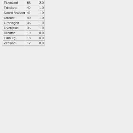
Flevoland
63
2.0
Friesland
42
1.0
Noord Brabant
41
1.0
Utrecht
40
1.0
Groningen
36
1.0
Overijssel
35
1.0
Drenthe
19
0.0
Limburg
18
0.0
Zeeland
12
0.0