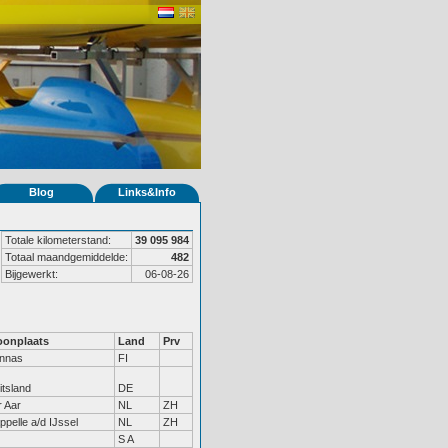
Blog
Links&Info
Totale kilometerstand:
39 095 984
Totaal maandgemiddelde:
482
Bijgewerkt:
06-08-26
onplaats
Land
Prv
nnas
FI
itsland
DE
r Aar
NL
ZH
ppelle a/d IJssel
NL
ZH
S A