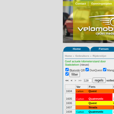
Contact
Openingstijden
Home
Fietsen
Home
»
Gebruikers
»
Rijderslijst
Geef actuele kilometerstand door
Statistieken
(nieuw)
Bluevelo QB
DuoQuest
Mang
<<
<
>
>>
volled
Var
Fiets
1604
Quest
carbon
1605
Quatrevelo
Carbon
1606
Quest
1607
Strada
1608
Quatrevelo
Carbon