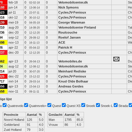
78
feb-18
0
0
Velomobilcenter.dk
St
02-02-18
188
jun-14
0
0
Nick Symons
He
13-06-14
523
jul-11
0
0
CyclesJV-Fenioux
Ch
22-07-11
616
okt-12
0
0
CyclesJV-Fenioux
Ch
30-10-12
139
mei-19
0
0
George Wareman
04-05-19
210
aug-20
0
0
Velomobilcenter Finland
Ta
14-08-20
236
dec-20
0
0
Roulcouche
Gu
12-12-20
34
sep-12
0
0
Roelof Jansen
De
29-09-12
698
nov-13
0
0
ACE
Wi
16-11-13
26
apr-22
0
0
Patrick H
05-04-22
237
dec-20
0
0
CyclesJV-Fenioux
Ch
12-12-20
662
apr-13
0
0
Velomobiles.de
Du
26-04-13
24
aug-12
0
0
Velomobilcenter.dk
St
12-08-12
214
jul-20
0
0
Meinhard Rediske
Cö
30-07-20
325
dec-22
0
0
CyclesJV-Fenioux
Ch
15-12-22
717
mrt-14
0
0
Knud Olde Bolhaar
Di
29-03-14
656
apr-13
0
0
Andreas Gerdes
15-04-13
558
nov-11
0
0
CyclesJV-Fenioux
Ch
09-11-11
ige lijst
o
Quatrevelo
Quatrevelo+
Quest
Quest XS
Snoek
Snoek-L
Strada
Provincie
Aantal
%
Geslacht
Aantal
%
Noord Holland
126
5.0
Man
1795
85.0
Gelderland
91
4.0
Vrouw
86
4.0
Zuid Holland
79
3.0