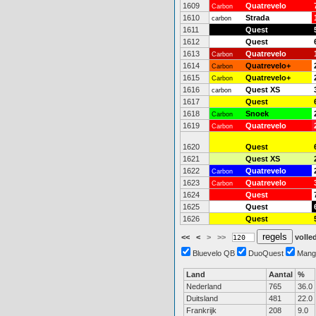
1609
Quatrevelo
Carbon
1610
Strada
carbon
1611
Quest
1612
Quest
1613
Quatrevelo
Carbon
1614
Quatrevelo+
Carbon
1615
Quatrevelo+
Carbon
1616
Quest XS
carbon
1617
Quest
1618
Snoek
Carbon
1619
Quatrevelo
Carbon
1620
Quest
1621
Quest XS
1622
Quatrevelo
Carbon
1623
Quatrevelo
Carbon
1624
Quest
1625
Quest
1626
Quest
<<
<
>
>>
volled
Bluevelo QB
DuoQuest
Mang
Land
Aantal
%
Nederland
765
36.0
Duitsland
481
22.0
Frankrijk
208
9.0