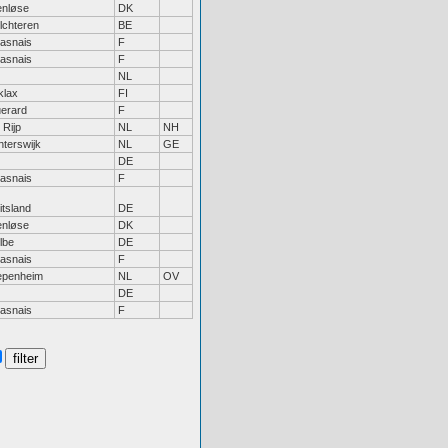
enløse
DK
lchteren
BE
asnais
F
asnais
F
NL
klax
FI
erard
F
 Rijp
NL
NH
nterswijk
NL
GE
DE
asnais
F
itsland
DE
enløse
DK
lbe
DE
asnais
F
epenheim
NL
OV
DE
asnais
F