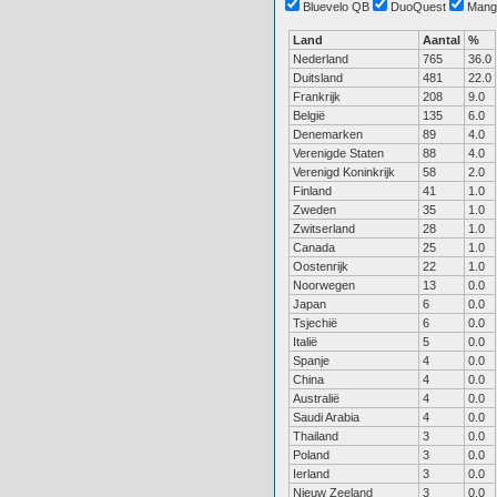
Bluevelo QB
DuoQuest
Mang
Land
Aantal
%
Nederland
765
36.0
Duitsland
481
22.0
Frankrijk
208
9.0
België
135
6.0
Denemarken
89
4.0
Verenigde Staten
88
4.0
Verenigd Koninkrijk
58
2.0
Finland
41
1.0
Zweden
35
1.0
Zwitserland
28
1.0
Canada
25
1.0
Oostenrijk
22
1.0
Noorwegen
13
0.0
Japan
6
0.0
Tsjechië
6
0.0
Italië
5
0.0
Spanje
4
0.0
China
4
0.0
Australië
4
0.0
Saudi Arabia
4
0.0
Thailand
3
0.0
Poland
3
0.0
Ierland
3
0.0
Nieuw Zeeland
3
0.0