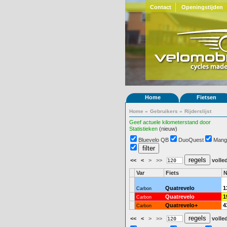
Contact
Openingstijden
Home
Fietsen
Home
»
Gebruikers
»
Rijderslijst
Geef actuele kilometerstand door
Statistieken
(nieuw)
Bluevelo QB
DuoQuest
Mang
<<
<
>
>>
volled
Var
Fiets
N
Quatrevelo
1
Carbon
Quatrevelo
1
Carbon
Quatrevelo+
4
Carbon
<<
<
>
>>
volled