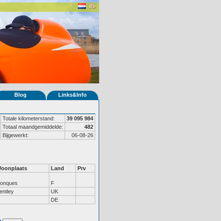
Blog
Links&Info
Totale kilometerstand:
39 095 984
Totaal maandgemiddelde:
482
Bijgewerkt:
06-08-26
oonplaats
Land
Prv
onques
F
entley
UK
DE