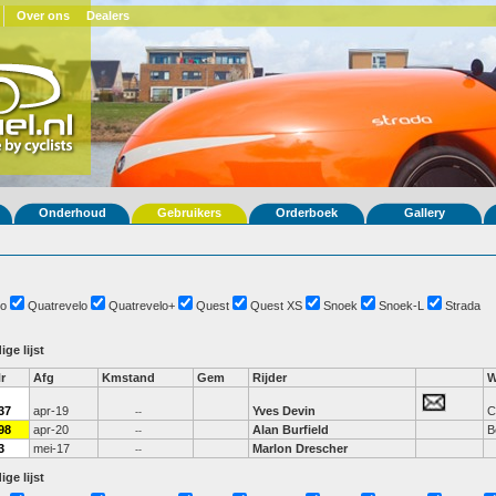
Over ons
Dealers
Onderhoud
Gebruikers
Orderboek
Gallery
o
Quatrevelo
Quatrevelo+
Quest
Quest XS
Snoek
Snoek-L
Strada
ige lijst
r
Afg
Kmstand
Gem
Rijder
W
37
apr-19
Yves Devin
C
--
98
apr-20
Alan Burfield
B
--
3
mei-17
Marlon Drescher
--
ige lijst