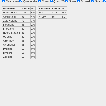
o
Quatrevelo
Quatrevelo+
Quest
Quest XS
Snoek
Snoek-L
Strada
Provincie
Aantal
%
Geslacht
Aantal
%
Noord Holland
126
5.0
Man
1795
85.0
Gelderland
91
4.0
Vrouw
86
4.0
Zuid Holland
79
3.0
Flevoland
63
2.0
Friesland
42
1.0
Noord Brabant
41
1.0
Utrecht
40
1.0
Groningen
36
1.0
Overijssel
35
1.0
Drenthe
19
0.0
Limburg
18
0.0
Zeeland
12
0.0