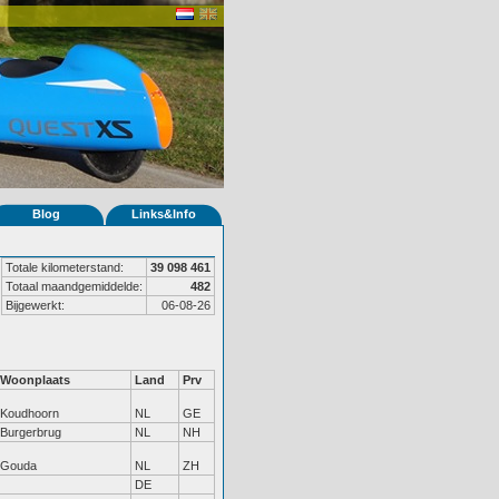
Blog
Links&Info
Totale kilometerstand:
39 098 461
Totaal maandgemiddelde:
482
Bijgewerkt:
06-08-26
Woonplaats
Land
Prv
Koudhoorn
NL
GE
Burgerbrug
NL
NH
Gouda
NL
ZH
DE