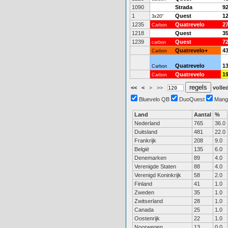
1090
Strada
9
1
Quest
1
3x20"
1235
Quatrevelo
2
Carbon
1218
Quest
3
1239
Quest
7
carbon
Quatrevelo+
4
Carbon
Quatrevelo
1
Carbon
Quatrevelo
1
Carbon
<<
<
>
>>
volled
Bluevelo QB
DuoQuest
Mang
Land
Aantal
%
Nederland
765
36.0
Duitsland
481
22.0
Frankrijk
208
9.0
België
135
6.0
Denemarken
89
4.0
Verenigde Staten
88
4.0
Verenigd Koninkrijk
58
2.0
Finland
41
1.0
Zweden
35
1.0
Zwitserland
28
1.0
Canada
25
1.0
Oostenrijk
22
1.0
Noorwegen
13
0.0