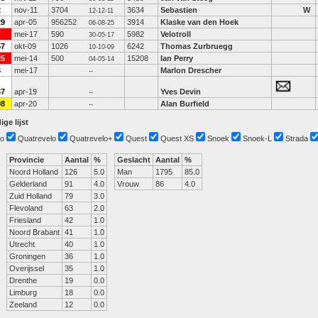
2
nov-11
3704
3634
Sebastien
W
12-12-11
29
apr-05
956252
3914
Klaske van den Hoek
06-08-25
7
mei-17
590
5982
Velotroll
30-05-17
57
okt-09
1026
6242
Thomas Zurbruegg
10-10-09
25
mei-14
500
15208
Ian Perry
04-05-14
3
mei-17
Marlon Drescher
--
37
apr-19
Yves Devin
--
98
apr-20
Alan Burfield
--
ige lijst
o
Quatrevelo
Quatrevelo+
Quest
Quest XS
Snoek
Snoek-L
Strada
Provincie
Aantal
%
Geslacht
Aantal
%
Noord Holland
126
5.0
Man
1795
85.0
Gelderland
91
4.0
Vrouw
86
4.0
Zuid Holland
79
3.0
Flevoland
63
2.0
Friesland
42
1.0
Noord Brabant
41
1.0
Utrecht
40
1.0
Groningen
36
1.0
Overijssel
35
1.0
Drenthe
19
0.0
Limburg
18
0.0
Zeeland
12
0.0