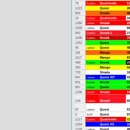
79
Quatrevelo
1
Carbon
1223
Quest
2
803
Strada
4
10
Quatrevelo
1
Carbon
1260
Strada
2
carbon
1028
Quest
6
carbon
663
Snoek-L
2
Carbon
1036
Snoek
7
Carbon
1252
Quest
3
95
Quest
4
carbon
118
Mango
7
1117
Mango
8
490
Snoek
2
Carbon
353
Mango
5
733
Strada
1
847
Quest XS
*
5
carbon
831
Snoek
6
Carbon
857
Quest
4
carbon
1236
Strada
1
carbon
143
Snoek
*
6
Carbon
67
Quest
5
carbon
3
Quest
9
3x20"
1217
Quatrevelo
11
Carbon
1204
Quest XS
1
1225
Quest
4
carbon