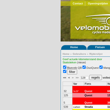
Contact
Openingstijden
Home
Fietsen
Home
»
Gebruikers
»
Rijderslijst
Geef actuele kilometerstand door
Statistieken
(nieuw)
Bluevelo QB
DuoQuest
Mang
<<
<
>
>>
volled
Var
Fiets
N
32
Quest
6
3x26"
125
Quest
1
5
Quest
3
539
Strada
1
carbon