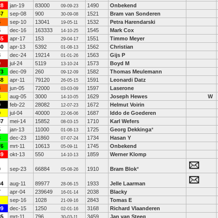
28
jan-19
83000
1490
Onbekend
09-09-23
67
sep-08
900
1521
Bram van Sonderen
30-09-08
6
sep-10
13041
1532
Petra Harendarski
19-05-11
6
dec-16
163333
1545
Mark Cox
14-10-25
55
apr-17
153
1551
Timmo Meyer
29-04-17
60
apr-13
5392
1562
Christian
01-08-13
3
dec-24
19214
1563
Gijs P
01-01-26
0
jul-24
5119
1573
Boyd M
13-10-24
73
dec-09
260
1582
Thomas Meulemann
09-12-09
88
apr-11
79120
1591
Leonardi Datz
26-05-15
8
jun-05
72000
1597
Laserone
03-03-09
3
aug-05
3000
1629
Joseph Hewes
W
14-10-05
0
feb-22
28082
1672
Helmut Voirin
12-07-23
0
jul-04
40000
1687
Iddo de Goederen
22-06-06
87
mei-14
15852
1710
Karl Wefers
08-03-15
5
jan-13
11000
1725
Georg Dekkinga
*
01-08-13
3
dec-23
11860
1734
Hasan Y
07-07-24
76
mrt-11
10613
1745
Onbekend
05-09-11
49
okt-13
550
1859
Werner Klomp
14-10-13
0
sep-23
66884
1910
Bram Blok
*
05-08-26
34
aug-11
89977
1933
Jelle Laarman
28-06-15
7
apr-04
239649
2038
Blacky
16-01-14
sep-16
1028
2843
Tomas E
21-09-16
09
dec-15
1250
3168
Richard Vlaanderen
02-01-16
85
mrt-11
796
3459
Jan van Steeg
30-03-11