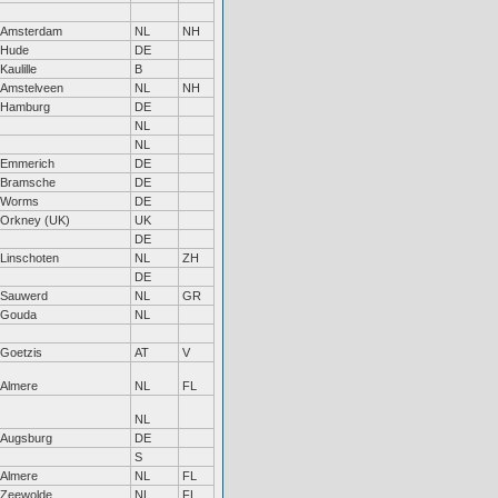
Amsterdam
NL
NH
Hude
DE
Kaulille
B
Amstelveen
NL
NH
Hamburg
DE
NL
NL
Emmerich
DE
Bramsche
DE
Worms
DE
Orkney (UK)
UK
DE
Linschoten
NL
ZH
DE
Sauwerd
NL
GR
Gouda
NL
Goetzis
AT
V
Almere
NL
FL
NL
Augsburg
DE
S
Almere
NL
FL
Zeewolde
NL
FL