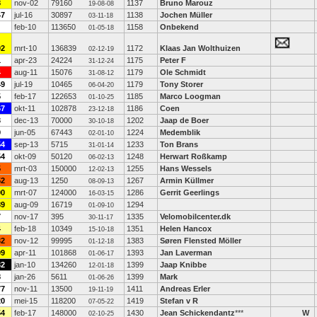
8
nov-02
79160
1137
Bruno Marouz
19-08-08
47
jul-16
30897
1138
Jochen Müller
03-11-18
feb-10
113650
1158
Onbekend
01-05-18
02
mrt-10
136839
1172
Klaas Jan Wolthuizen
02-12-19
1
apr-23
24224
1175
Peter F
31-12-24
4
aug-11
15076
1179
Ole Schmidt
31-08-12
49
jul-19
10465
1179
Tony Storer
06-04-20
5
feb-17
122653
1185
Marco Loogman
01-10-25
67
okt-11
102878
1186
Coen
23-12-18
3
dec-13
70000
1202
Jaap de Boer
30-10-18
9
jun-05
67443
1224
Medemblik
02-01-10
54
sep-13
5715
1233
Ton Brans
31-01-14
54
okt-09
50120
1248
Herwart Roßkamp
06-02-13
5
mrt-03
150000
1255
Hans Wessels
12-02-13
52
aug-13
1250
1267
Armin Küllmer
08-09-13
90
mrt-07
124000
1286
Gerrit Geerlings
16-03-15
89
aug-09
16719
1294
01-09-10
7
nov-17
395
1335
Velomobilcenter.dk
30-11-17
4
feb-18
10349
1351
Helen Hancox
15-10-18
32
nov-12
99995
1383
Søren Flensted Möller
01-12-18
99
apr-11
101868
1393
Jan Laverman
01-06-17
32
jan-10
134260
1399
Jaap Knibbe
12-01-18
8
jan-26
5611
1399
Mark
01-06-26
77
nov-11
13500
1411
Andreas Erler
19-11-19
20
mei-15
118200
1419
Stefan v R
07-05-22
54
feb-17
148000
1430
Jean Schickendantz
***
W
02-10-25