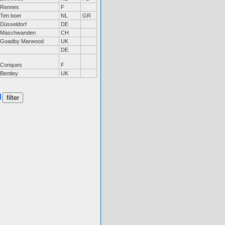
Rennes
F
Ten boer
NL
GR
Düsseldorf
DE
Maschwanden
CH
Goadby Marwood
UK
DE
Conques
F
Bentley
UK