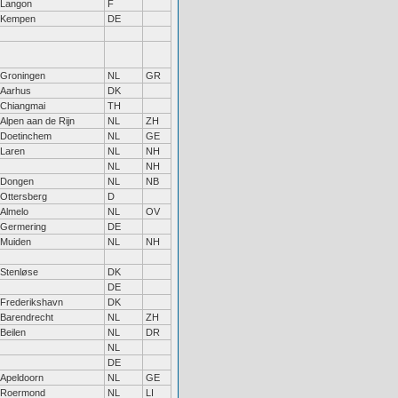
Langon
F
Kempen
DE
Groningen
NL
GR
Aarhus
DK
Chiangmai
TH
Alpen aan de Rijn
NL
ZH
Doetinchem
NL
GE
Laren
NL
NH
NL
NH
Dongen
NL
NB
Ottersberg
D
Almelo
NL
OV
Germering
DE
Muiden
NL
NH
Stenløse
DK
DE
Frederikshavn
DK
Barendrecht
NL
ZH
Beilen
NL
DR
NL
DE
Apeldoorn
NL
GE
Roermond
NL
LI