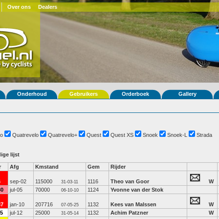
Over ons
Dealers
Onderhoud
Gebruikers
Orderboek
Gallery
o
Quatrevelo
Quatrevelo+
Quest
Quest XS
Snoek
Snoek-L
Strada
ige lijst
r
Afg
Kmstand
Gem
Rijder
6
sep-02
115000
1116
Theo van Goor
W
31-03-11
30
jul-05
70000
1124
Yvonne van der Stok
06-10-10
87
jan-10
207716
1132
Kees van Malssen
W
07-05-25
15
jul-12
25000
1132
Achim Patzner
W
31-05-14