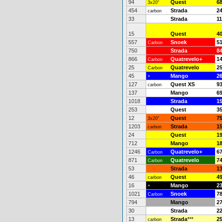
94
Quest
6
3x20"
454
Strada
2
carbon
33
Strada
11
15
Quest
4
557
Snoek
5
Carbon
750
Strada
8
866
Quatrevelo+
1
Carbon
25
Quatrevelo
2
Carbon
45
Mango
2
+
127
Quest XS
9
carbon
137
Mango
6
1018
Strada
1
253
Quest
3
12
Quest
7
3x20"
1203
Strada
1
carbon
24
Quest
1
712
Mango
1
1246
Quatrevelo+
6
Carbon
871
Quatrevelo
7
Carbon
53
Strada
1
46
Quest
4
carbon
16
Mango
2
+
1021
Snoek
7
Carbon
794
Mango
2
30
Strada
2
13
Strada
***
2
carbon