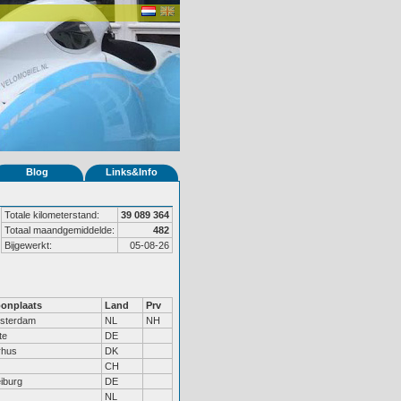
Blog
Links&Info
Totale kilometerstand:
39 089 364
Totaal maandgemiddelde:
482
Bijgewerkt:
05-08-26
onplaats
Land
Prv
sterdam
NL
NH
te
DE
rhus
DK
CH
iburg
DE
NL