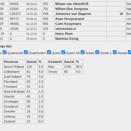
-09
60262
352
Miriam van Uden/ACE
Ei
06-02-24
-09
52000
701
Willem Eise Jongsma
Nij
04-01-16
-09
126372
649
Johannes van Slageren
W
Br
13-01-26
-09
89772
590
Arjen Hoogcarspel
Le
20-06-22
-09
49000
565
Carlo Koopmans
Al
31-12-16
09
11500
224
velomobiel.nl
Dr
11-10-13
-19
0
0
Heinz Plum
He
21-12-19
21
0
0
Matthias König
25-06-21
ige lijst
o
Quatrevelo
Quatrevelo+
Quest
Quest XS
Snoek
Snoek-L
Strada
Provincie
Aantal
%
Geslacht
Aantal
%
Noord Holland
126
5.0
Man
1795
85.0
Gelderland
91
4.0
Vrouw
86
4.0
Zuid Holland
79
3.0
Flevoland
63
2.0
Friesland
42
1.0
Noord Brabant
41
1.0
Utrecht
40
1.0
Groningen
36
1.0
Overijssel
35
1.0
Drenthe
19
0.0
Limburg
18
0.0
Zeeland
12
0.0