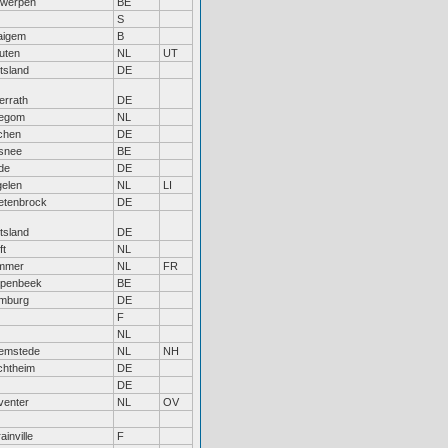
twerpen
BE
S
aigem
B
uten
NL
UT
tsland
DE
errath
DE
legom
NL
chen
DE
isnee
BE
de
DE
gelen
NL
LI
etenbrock
DE
tsland
DE
ft
NL
mmer
NL
FR
epenbeek
BE
mburg
DE
F
NL
emstede
NL
NH
chtheim
DE
DE
venter
NL
OV
ainville
F