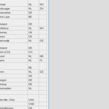
kmaar
NL
NH
ubrugge
NL
ZH
nkenthal
DE
mst Laar
BE
tsland
DE
ofddorp
NL
NH
akeney
UK
nsen
DE
terswijk
NL
GE
tsland
DE
ich (CH)
CH
usel
NL
NB
mere
NL
FL
BE
ren
NL
GE
DE
langen
DE
tnang
DE
nemuiden
NL
erville, Ohio
USA
CND
eckelhoven
DE