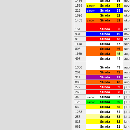
1466
Strada
55
dec
1589
Strada
54
nov
carbon
213
Strada
53
nov
carbon
1896
Strada
52
okt
1433
Strada
51
okt
carbon
151
Strada
50
okt
934
Strada
49
nov
91
Strada
48
sep
1140
Strada
47
sep
803
Strada
46
sep
1169
Strada
45
aug
498
Strada
44
aug
1330
Strada
43
aug
201
Strada
42
aug
314
Strada
41
aug
806
Strada
40
aug
277
Strada
39
jul-
266
Strada
38
jul-
34
Strada
37
jul-
carbon
126
Strada
36
jul-
carbon
532
Strada
35
jul-
1253
Strada
34
jul-
256
Strada
33
jul-
813
Strada
32
jun-
961
Strada
31
jun-