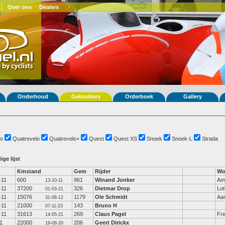
Over ons
Dealers
Onderhoud
Gebruikers
Orderboek
Gallery
o
Quatrevelo
Quatrevelo+
Quest
Quest XS
Snoek
Snoek-L
Strada
ige lijst
Kmstand
Gem
Rijder
Wo
-11
600
961
Winand Jonker
Am
13-10-11
-11
37200
326
Dietmar Drop
Lot
01-03-21
-11
15076
1179
Ole Schmidt
Aa
31-08-12
-11
21000
143
Bruno H
07-11-23
-11
31613
269
Claus Pagel
Fre
14-05-21
11
22000
206
Geert Dirickx
19-06-20