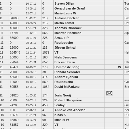
11
0
0
Steven Dillen
Tu
16-07-11
11
0
0
Gerard van de Graaf
Cap
24-06-11
11
0
0
Marie-Laure W
22-07-11
11
34600
213
Antoine Decleen
Ba
31-12-24
-11
42000
315
Martin Tanfal
Hat
29-06-22
-11
40000
328
Thomas Ribbrock
17-07-21
-11
17791
566
Maarten Heckman
Alp
31-12-13
-11
36000
228
Arnaud P
05-07-24
-11
0
0
Roulcouche
Gu
05-05-11
-11
12000
115
Jürgen Schrall
22-01-20
-11
164545
1079
VT
Hei
02-01-24
-11
16000
168
Niels Jeurgens
01-02-19
-11
77044
652
Erik van Bezu
Hil
01-01-21
11
42471
279
Homme de Jong
W
Tol
20-10-23
11
2000
38
Richard Schröter
Erd
23-06-15
11
43600
414
Anders Bjorklid
16-10-19
11
12000
569
Roulcouche
Gu
16-10-12
11
80555
1084
David McFarlane
Bri
12-04-17
11
31820
174
Joris Nooij
01-05-26
-10
2300
324
Robert Blacquière
as
08-07-11
11
7428
458
Seidayu
Gif
15-05-12
-10
150
4
Anneke van Abeelen
Zei
22-11-13
-10
11600
96
Klaas K
Ru
01-01-21
-10
15880
99
Michiel W
06-04-24
-10
51857
329
VT
Hei
14-03-26