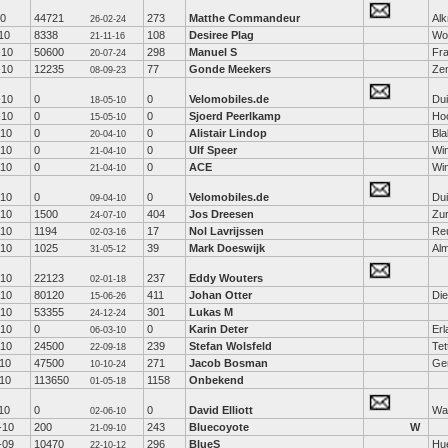
10
44721
273
Matthe Commandeur
Al
26-02-24
10
8338
108
Desiree Plag
Wo
21-11-16
-10
50600
298
Manuel S
Fra
20-07-24
-10
12235
77
Gonde Meekers
Ze
08-09-23
-10
0
0
Velomobiles.de
Dui
18-05-10
-10
0
0
Sjoerd Peerlkamp
Ho
15-05-10
-10
0
0
Alistair Lindop
Bl
20-04-10
-10
0
0
Ulf Speer
Wi
21-04-10
-10
0
0
ACE
Win
21-04-10
-10
0
0
Velomobiles.de
Dui
09-04-10
-10
1500
404
Jos Dreesen
Zur
24-07-10
-10
1194
17
Nol Lavrijssen
Re
02-03-16
-10
1025
39
Mark Doeswijk
Al
31-05-12
-10
22123
237
Eddy Wouters
02-01-18
-10
80120
411
Johan Otter
Die
15-06-26
-10
53355
301
Lukas M
24-12-24
-10
0
0
Karin Deter
Er
06-03-10
-10
24500
239
Stefan Wolsfeld
Tet
22-09-18
-10
47500
271
Jacob Bosman
Ge
10-10-24
-10
113650
1158
Onbekend
01-05-18
10
0
0
David Elliott
Wat
02-06-10
-10
200
243
Bluecoyote
W
21-09-10
-09
10470
296
BlueS
Hu
22-10-12