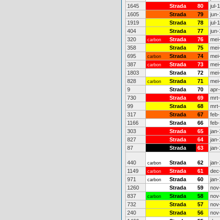
1645
Strada
80
jul-
1605
Strada
79
jun-
1919
Strada
78
jul-
404
Strada
77
jun-
320
Strada
76
mei
carbon
358
Strada
75
mei
695
Strada
74
mei
carbon
387
Strada
73
mei
carbon
1803
Strada
72
mei
828
Strada
71
mei
carbon
9
Strada
70
apr
730
Strada
69
mrt
99
Strada
68
mrt
317
Strada
67
feb-
1166
Strada
66
feb-
303
Strada
65
jan-
827
Strada
64
jan-
87
Strada
63
jan-
440
Strada
62
jan-
carbon
1149
Strada
61
dec
carbon
971
Strada
60
jan-
carbon
1260
Strada
59
nov
837
Strada
58
nov
carbon
732
Strada
57
nov
240
Strada
56
nov