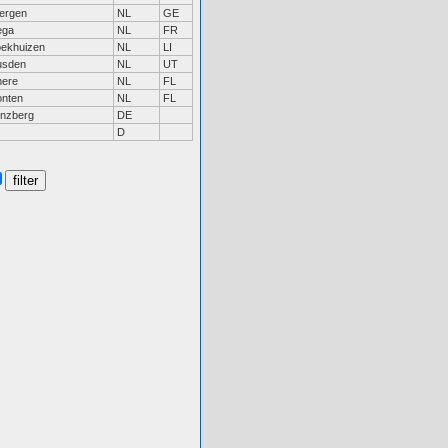
bergen
NL
GE
ega
NL
FR
oekhuizen
NL
LI
usden
NL
UT
mere
NL
FL
onten
NL
FL
inzberg
DE
D