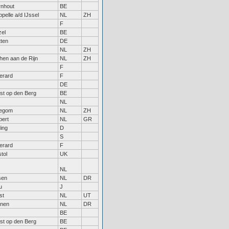
rnhout
BE
pelle a/d IJssel
NL
ZH
F
zel
BE
ten
DE
NL
ZH
hen aan de Rijn
NL
ZH
F
erard
F
DE
st op den Berg
BE
NL
legom
NL
ZH
bert
NL
GR
ing
D
S
erard
F
stol
UK
NL
sen
NL
DR
u
J
st
NL
UT
inen
NL
DR
BE
st op den Berg
BE