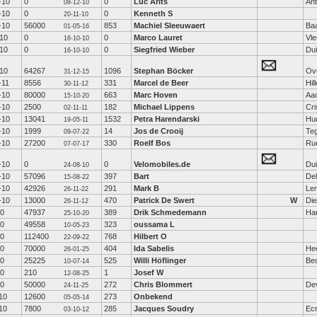
-10
0
0
Luc Arits
An
08-12-10
-10
0
0
Kenneth S
20-11-10
-10
56000
853
Machiel Sleeuwaert
Ba
01-05-16
-10
0
0
Marco Lauret
Vle
16-10-10
-10
0
0
Siegfried Wieber
Dui
16-10-10
-10
64267
1096
Stephan Böcker
Ov
31-12-15
-11
8556
331
Marcel de Beer
Hil
30-11-12
-10
80000
663
Marc Hoven
Aa
15-10-20
-10
2500
182
Michael Lippens
Cr
02-11-11
-10
13041
1532
Petra Harendarski
Hu
19-05-11
-10
1999
14
Jos de Crooij
Te
09-07-22
-10
27200
330
Roelf Bos
Ru
07-07-17
-10
0
0
Velomobiles.de
Dui
24-08-10
-10
57096
397
Bart
Del
15-08-22
-10
42926
291
Mark B
Le
26-11-22
-10
13000
470
Patrick De Swert
W
Di
26-11-12
10
47937
389
Drik Schmedemann
Ha
25-10-20
10
49558
323
oussama L
10-05-23
10
112400
768
Hilbert O
22-09-22
10
70000
404
Ida Sabelis
He
26-01-25
10
25225
525
Willi Höflinger
Be
10-07-14
10
210
1
Josef W
12-08-25
10
50000
272
Chris Blommert
De
24-11-25
10
12600
273
Onbekend
05-05-14
10
7800
285
Jacques Soudry
Ecr
03-10-12