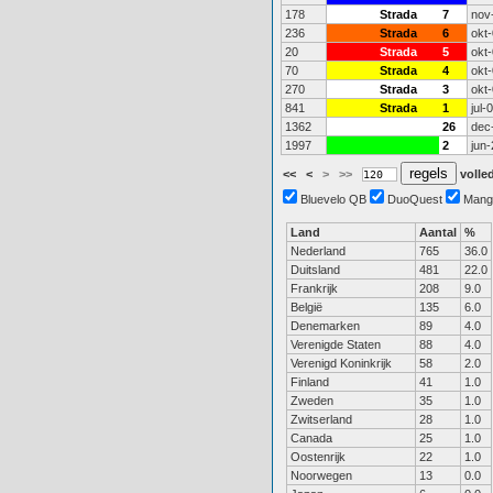
178
Strada
7
nov
236
Strada
6
okt
20
Strada
5
okt
70
Strada
4
okt
270
Strada
3
okt
841
Strada
1
jul-
1362
26
dec
1997
2
jun-
<<
<
>
>>
volled
Bluevelo QB
DuoQuest
Mang
Land
Aantal
%
Nederland
765
36.0
Duitsland
481
22.0
Frankrijk
208
9.0
België
135
6.0
Denemarken
89
4.0
Verenigde Staten
88
4.0
Verenigd Koninkrijk
58
2.0
Finland
41
1.0
Zweden
35
1.0
Zwitserland
28
1.0
Canada
25
1.0
Oostenrijk
22
1.0
Noorwegen
13
0.0