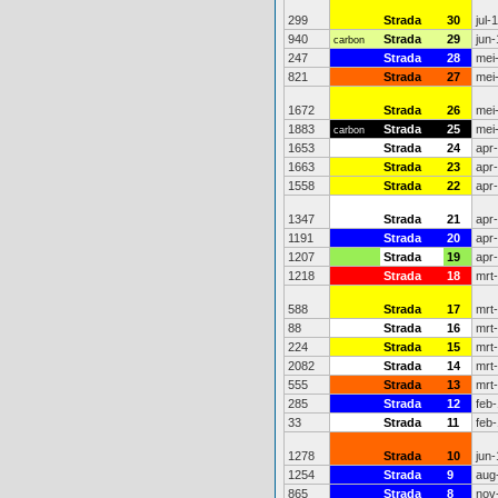
299
Strada
30
jul-
940
Strada
29
jun-
carbon
247
Strada
28
mei
821
Strada
27
mei
1672
Strada
26
mei
1883
Strada
25
mei
carbon
1653
Strada
24
apr
1663
Strada
23
apr
1558
Strada
22
apr
1347
Strada
21
apr
1191
Strada
20
apr
1207
Strada
19
apr
1218
Strada
18
mrt
588
Strada
17
mrt
88
Strada
16
mrt
224
Strada
15
mrt
2082
Strada
14
mrt
555
Strada
13
mrt
285
Strada
12
feb
33
Strada
11
feb
1278
Strada
10
jun-
1254
Strada
9
aug
865
Strada
8
nov