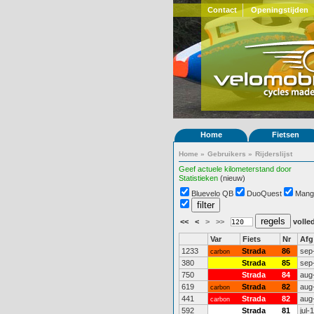
Contact
Openingstijden
Home
Fietsen
Home
»
Gebruikers
»
Rijderslijst
Geef actuele kilometerstand door
Statistieken
(nieuw)
Bluevelo QB
DuoQuest
Mang
<<
<
>
>>
volled
Var
Fiets
Nr
Afg
1233
Strada
86
sep
carbon
380
Strada
85
sep
750
Strada
84
aug
619
Strada
82
aug
carbon
441
Strada
82
aug
carbon
592
Strada
81
jul-