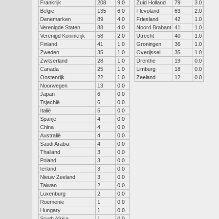
Frankrijk
208
9.0
Zuid Holland
79
3.0
België
135
6.0
Flevoland
63
2.0
Denemarken
89
4.0
Friesland
42
1.0
Verenigde Staten
88
4.0
Noord Brabant
41
1.0
Verenigd Koninkrijk
58
2.0
Utrecht
40
1.0
Finland
41
1.0
Groningen
36
1.0
Zweden
35
1.0
Overijssel
35
1.0
Zwitserland
28
1.0
Drenthe
19
0.0
Canada
25
1.0
Limburg
18
0.0
Oostenrijk
22
1.0
Zeeland
12
0.0
Noorwegen
13
0.0
Japan
6
0.0
Tsjechië
6
0.0
Italië
5
0.0
Spanje
4
0.0
China
4
0.0
Australië
4
0.0
Saudi Arabia
4
0.0
Thailand
3
0.0
Poland
3
0.0
Ierland
3
0.0
Nieuw Zeeland
3
0.0
Taiwan
2
0.0
Luxenburg
2
0.0
Roemenie
1
0.0
Hungary
1
0.0
South Africa
1
0.0