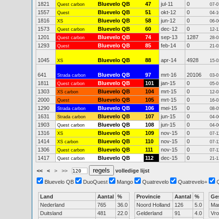
1821
Bluevelo QB
47
jul-11
0
Quest carbon
07-0
1557
Bluevelo QB
51
okt-12
0
Quest
04-1
1816
Bluevelo QB
58
jun-12
0
XS
06-0
1573
Bluevelo QB
60
dec-12
0
Quest carbon
12-1
1201
Bluevelo QB
74
sep-13
1287
Quest carbon
28-0
1293
Bluevelo QB
85
feb-14
0
Quest
21-0
1045
Bluevelo QB
88
apr-14
4928
XS
15-0
641
Bluevelo QB
97
mrt-16
20106
Strada carbon
03-0
1811
Bluevelo QB
101
jan-15
0
Quest carbon
05-0
1303
Bluevelo QB
104
mrt-15
0
XS carbon
12-0
2000
Bluevelo QB
105
mrt-15
0
Quest
16-0
1290
Bluevelo QB
106
mei-15
0
Strada carbon
08-0
1631
Bluevelo QB
107
jun-15
0
Strada carbon
04-0
1903
Bluevelo QB
108
jun-15
0
Quest carbon
04-0
1316
Bluevelo QB
109
nov-15
0
XS
07-1
1414
Bluevelo QB
110
nov-15
0
XS carbon
07-1
1306
Bluevelo QB
111
nov-15
0
Quest carbon
07-1
1417
Bluevelo QB
112
dec-15
0
Quest carbon
21-1
<<
<
>
>>
volledige lijst
Bluevelo QB
DuoQuest
Mango
Quatrevelo
Quatrevelo+
Land
Aantal
%
Provincie
Aantal
%
Ge
Nederland
765
36.0
Noord Holland
126
5.0
Ma
Duitsland
481
22.0
Gelderland
91
4.0
Vr