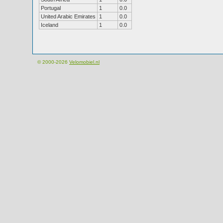
Portugal
1
0.0
United Arabic Emirates
1
0.0
Iceland
1
0.0
© 2000-2026
Velomobiel.nl