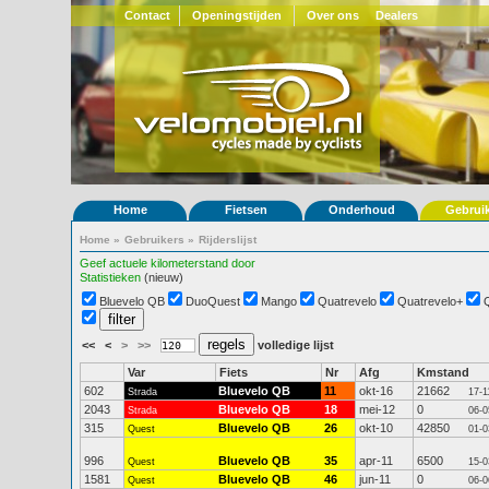
Contact
Openingstijden
Over ons
Dealers
Home
Fietsen
Onderhoud
Gebrui
Home
»
Gebruikers
»
Rijderslijst
Geef actuele kilometerstand door
Statistieken
(nieuw)
Bluevelo QB
DuoQuest
Mango
Quatrevelo
Quatrevelo+
<<
<
>
>>
volledige lijst
Var
Fiets
Nr
Afg
Kmstand
602
Bluevelo QB
11
okt-16
21662
Strada
17-1
2043
Bluevelo QB
18
mei-12
0
Strada
06-0
315
Bluevelo QB
26
okt-10
42850
Quest
01-0
996
Bluevelo QB
35
apr-11
6500
Quest
15-0
1581
Bluevelo QB
46
jun-11
0
Quest
06-0