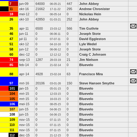
7
jun-09
64000
447
John Abbey
06-05-21
11
okt-16
21662
295
Andrew Chronister
17-11-22
18
mei-12
0
0
Nickolas Hein
06-05-14
26
okt-10
42850
252
John Abbey
01-03-21
35
apr-11
6500
566
Tim Guthrie
15-03-12
46
jun-11
0
0
Joseph Stote
06-06-11
47
jul-11
0
0
David Eggleston
07-07-11
51
okt-12
0
0
Lyle Wedel
04-10-16
58
jun-12
0
0
Joseph Stote
06-06-12
60
dec-12
0
0
Craig C Johnsen
12-12-12
74
sep-13
1287
21
Jim Nielson
28-03-19
85
feb-14
0
0
Bluevelo
21-02-14
88
apr-14
4928
63
Francisco Mira
15-02-24
97
mrt-16
20106
150
Steve Hansen Smythe
03-01-26
101
jan-15
0
0
Bluevelo
05-01-15
104
mrt-15
0
0
Bluevelo
12-03-15
105
mrt-15
0
0
Bluevelo
16-03-15
106
mei-15
0
0
Bluevelo
08-05-15
107
jun-15
0
0
Bluevelo
04-06-15
108
jun-15
0
0
Bluevelo
04-06-15
109
nov-15
0
0
Bluevelo
07-11-15
110
nov-15
0
0
Bluevelo
07-11-15
111
nov-15
0
0
Bluevelo
07-11-15
112
dec-15
0
0
Bluevelo
21-12-15