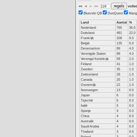
<<
<
>
>>
volled
Bluevelo QB
DuoQuest
Mang
Land
Aantal
%
Nederland
765
36.0
Duitsland
481
22.0
Frankrijk
208
9.0
België
135
6.0
Denemarken
89
4.0
Verenigde Staten
88
4.0
Verenigd Koninkrijk
58
2.0
Finland
41
1.0
Zweden
35
1.0
Zwitserland
28
1.0
Canada
25
1.0
Oostenrijk
22
1.0
Noorwegen
13
0.0
Japan
6
0.0
Tsjechië
6
0.0
Italië
5
0.0
Spanje
4
0.0
China
4
0.0
Australië
4
0.0
Saudi Arabia
4
0.0
Thailand
3
0.0
Poland
3
0.0