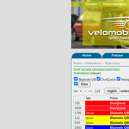
Contact
Openingstijden
Home
Fietsen
Home
»
Gebruikers
»
Rijderslijst
Geef actuele kilometerstand door
Statistieken
(nieuw)
Bluevelo QB
DuoQuest
Mang
<<
<
>
>>
volled
Var
Fiets
725
DuoQuest
1834
DuoQuest
1785
Bluevelo QB
Strada
121
Bluevelo QB
Quest
634
Bluevelo QB
Quest
2060
Bluevelo QB
Quest