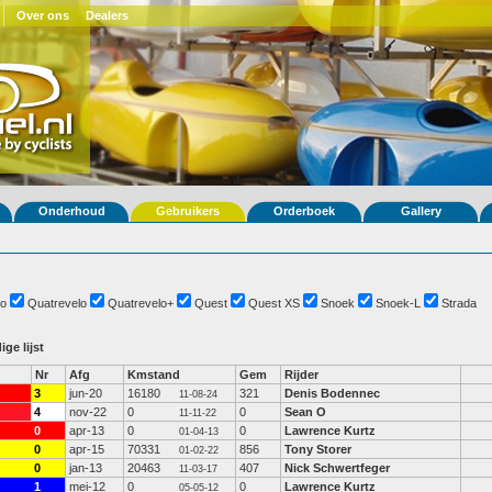
Over ons
Dealers
Onderhoud
Gebruikers
Orderboek
Gallery
o
Quatrevelo
Quatrevelo+
Quest
Quest XS
Snoek
Snoek-L
Strada
ige lijst
Nr
Afg
Kmstand
Gem
Rijder
3
jun-20
16180
321
Denis Bodennec
11-08-24
4
nov-22
0
0
Sean O
11-11-22
0
apr-13
0
0
Lawrence Kurtz
01-04-13
0
apr-15
70331
856
Tony Storer
01-02-22
0
jan-13
20463
407
Nick Schwertfeger
11-03-17
1
mei-12
0
0
Lawrence Kurtz
05-05-12