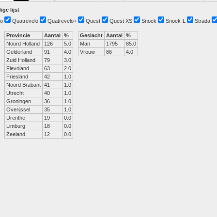
ige lijst
o
Quatrevelo
Quatrevelo+
Quest
Quest XS
Snoek
Snoek-L
Strada
Provincie
Aantal
%
Geslacht
Aantal
%
Noord Holland
126
5.0
Man
1795
85.0
Gelderland
91
4.0
Vrouw
86
4.0
Zuid Holland
79
3.0
Flevoland
63
2.0
Friesland
42
1.0
Noord Brabant
41
1.0
Utrecht
40
1.0
Groningen
36
1.0
Overijssel
35
1.0
Drenthe
19
0.0
Limburg
18
0.0
Zeeland
12
0.0