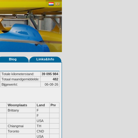
Blog
Links&Info
Totale kilometerstand:
39 095 984
Totaal maandgemiddelde:
482
Bijgewerkt:
06-08-26
Woonplaats
Land
Prv
Brittany
F
F
USA
Chiangmai
TH
Toronto
CND
USA