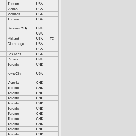
Tucson
USA
Vienna
USA
Madison
USA
Tucson
USA
Batavia (OH)
USA
USA
Midland
USA
TX
Clarkrange
USA
USA
Los osos
USA
Virginia
USA
Toronto
CND
Iowa City
USA
Victoria
CND
Toronto
CND
Toronto
CND
Toronto
CND
Toronto
CND
Toronto
CND
Toronto
CND
Toronto
CND
Toronto
CND
Toronto
CND
Toronto
CND