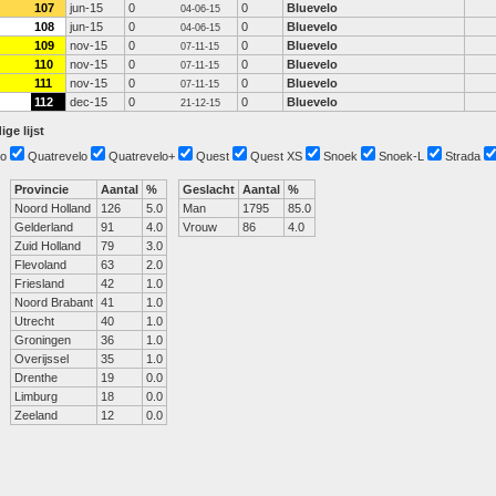
107
jun-15
0
0
Bluevelo
04-06-15
108
jun-15
0
0
Bluevelo
04-06-15
109
nov-15
0
0
Bluevelo
07-11-15
110
nov-15
0
0
Bluevelo
07-11-15
111
nov-15
0
0
Bluevelo
07-11-15
112
dec-15
0
0
Bluevelo
21-12-15
ige lijst
o
Quatrevelo
Quatrevelo+
Quest
Quest XS
Snoek
Snoek-L
Strada
Provincie
Aantal
%
Geslacht
Aantal
%
Noord Holland
126
5.0
Man
1795
85.0
Gelderland
91
4.0
Vrouw
86
4.0
Zuid Holland
79
3.0
Flevoland
63
2.0
Friesland
42
1.0
Noord Brabant
41
1.0
Utrecht
40
1.0
Groningen
36
1.0
Overijssel
35
1.0
Drenthe
19
0.0
Limburg
18
0.0
Zeeland
12
0.0