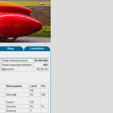
Blog
Links&Info
Totale kilometerstand:
39 095 984
Totaal maandgemiddelde:
482
Bijgewerkt:
06-08-26
Woonplaats
Land
Prv
DE
Moerdijk
NL
NB
Haren
DE
Dronten
NL
FL
Britanny
F