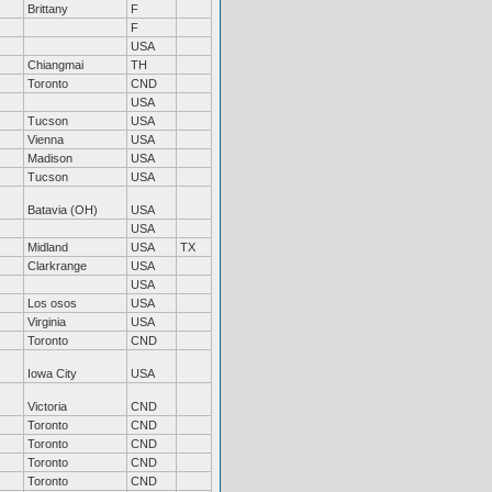
Brittany
F
F
USA
Chiangmai
TH
Toronto
CND
USA
Tucson
USA
Vienna
USA
Madison
USA
Tucson
USA
Batavia (OH)
USA
USA
Midland
USA
TX
Clarkrange
USA
USA
Los osos
USA
Virginia
USA
Toronto
CND
Iowa City
USA
Victoria
CND
Toronto
CND
Toronto
CND
Toronto
CND
Toronto
CND