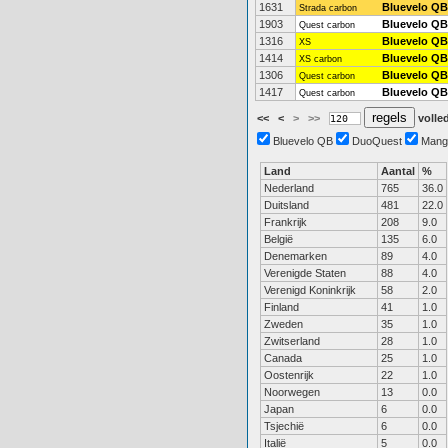
1631
Bluevelo QB
Strada carbon
1903
Bluevelo QB
Quest carbon
1316
Bluevelo QB
XS
1414
Bluevelo QB
XS carbon
1306
Bluevelo QB
Quest carbon
1417
Bluevelo QB
Quest carbon
<<
<
>
>>
volled
Bluevelo QB
DuoQuest
Mang
Land
Aantal
%
Nederland
765
36.0
Duitsland
481
22.0
Frankrijk
208
9.0
België
135
6.0
Denemarken
89
4.0
Verenigde Staten
88
4.0
Verenigd Koninkrijk
58
2.0
Finland
41
1.0
Zweden
35
1.0
Zwitserland
28
1.0
Canada
25
1.0
Oostenrijk
22
1.0
Noorwegen
13
0.0
Japan
6
0.0
Tsjechië
6
0.0
Italië
5
0.0