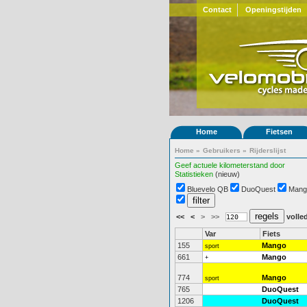
Contact
Openingstijden
Home
Fietsen
Home
»
Gebruikers
»
Rijderslijst
Geef actuele kilometerstand door
Statistieken
(nieuw)
Bluevelo QB
DuoQuest
Mang
<<
<
>
>>
volled
Var
Fiets
155
Mango
sport
661
Mango
+
774
Mango
sport
765
DuoQuest
1206
DuoQuest