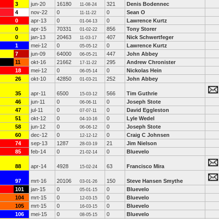
3
jun-20
16180
321
Denis Bodennec
11-08-24
4
nov-22
0
0
Sean O
11-11-22
0
apr-13
0
0
Lawrence Kurtz
01-04-13
0
apr-15
70331
856
Tony Storer
01-02-22
0
jan-13
20463
407
Nick Schwertfeger
11-03-17
1
mei-12
0
0
Lawrence Kurtz
05-05-12
7
jun-09
64000
447
John Abbey
06-05-21
11
okt-16
21662
295
Andrew Chronister
17-11-22
18
mei-12
0
0
Nickolas Hein
06-05-14
26
okt-10
42850
252
John Abbey
01-03-21
35
apr-11
6500
566
Tim Guthrie
15-03-12
46
jun-11
0
0
Joseph Stote
06-06-11
47
jul-11
0
0
David Eggleston
07-07-11
51
okt-12
0
0
Lyle Wedel
04-10-16
58
jun-12
0
0
Joseph Stote
06-06-12
60
dec-12
0
0
Craig C Johnsen
12-12-12
74
sep-13
1287
21
Jim Nielson
28-03-19
85
feb-14
0
0
Bluevelo
21-02-14
88
apr-14
4928
63
Francisco Mira
15-02-24
97
mrt-16
20106
150
Steve Hansen Smythe
03-01-26
101
jan-15
0
0
Bluevelo
05-01-15
104
mrt-15
0
0
Bluevelo
12-03-15
105
mrt-15
0
0
Bluevelo
16-03-15
106
mei-15
0
0
Bluevelo
08-05-15