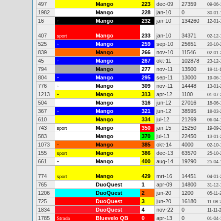
497
Mango
223
dec-09
27359
09-06-
1982
Mango
228
jan-10
0
30-01-
16
Mango
232
jan-10
134260
+
12-01-
407
Mango
233
jan-10
34371
sport
02-12-
525
Mango
259
sep-10
25651
+
20-10-
839
Mango
266
nov-10
11546
02-01-
45
Mango
267
okt-11
102878
+
23-12-
794
Mango
277
nov-11
13500
19-11-
804
Mango
295
sep-11
13000
+
19-06-
776
Mango
309
nov-11
14448
+
13-01-
1213
Mango
313
apr-12
1100
+
01-07-
504
Mango
316
jun-12
27016
18-06-
367
Mango
321
jun-12
38595
+
18-03-
610
Mango
334
jul-12
21269
06-04-
743
Mango
350
jan-15
15250
sport
19-09-
583
Mango
370
jul-13
22450
13-01-
1073
Mango
385
okt-14
4000
+
02-10-
155
Mango
386
dec-13
63570
sport
25-10-
661
Mango
400
aug-14
19290
+
25-04-
774
Mango
429
mrt-16
14451
sport
04-01-
765
DuoQuest
1
apr-09
14800
31-12-
1206
DuoQuest
2
jun-20
1200
05-11-
725
DuoQuest
3
jun-20
16180
11-08-
1834
DuoQuest
4
nov-22
0
11-11-
1785
Bluevelo QB
0
apr-13
0
Strada
01-04-