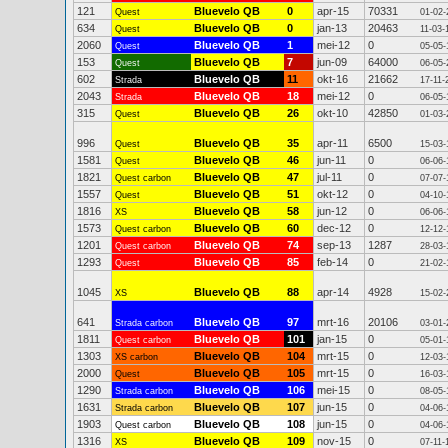
121
Bluevelo QB
0
apr-15
70331
Quest
01-02-
634
Bluevelo QB
0
jan-13
20463
Quest
11-03-
2060
Bluevelo QB
1
mei-12
0
Quest
05-05-
153
Bluevelo QB
7
jun-09
64000
Quest
06-05-
602
Bluevelo QB
11
okt-16
21662
Strada
17-11-
2043
Bluevelo QB
18
mei-12
0
Strada
06-05-
315
Bluevelo QB
26
okt-10
42850
Quest
01-03-
996
Bluevelo QB
35
apr-11
6500
Quest
15-03-
1581
Bluevelo QB
46
jun-11
0
Quest
06-06-
1821
Bluevelo QB
47
jul-11
0
Quest carbon
07-07-
1557
Bluevelo QB
51
okt-12
0
Quest
04-10-
1816
Bluevelo QB
58
jun-12
0
XS
06-06-
1573
Bluevelo QB
60
dec-12
0
Quest carbon
12-12-
1201
Bluevelo QB
74
sep-13
1287
Quest carbon
28-03-
1293
Bluevelo QB
85
feb-14
0
Quest
21-02-
1045
Bluevelo QB
88
apr-14
4928
XS
15-02-
641
Bluevelo QB
97
mrt-16
20106
Strada carbon
03-01-
1811
Bluevelo QB
101
jan-15
0
Quest carbon
05-01-
1303
Bluevelo QB
104
mrt-15
0
XS carbon
12-03-
2000
Bluevelo QB
105
mrt-15
0
Quest
16-03-
1290
Bluevelo QB
106
mei-15
0
Strada carbon
08-05-
1631
Bluevelo QB
107
jun-15
0
Strada carbon
04-06-
1903
Bluevelo QB
108
jun-15
0
Quest carbon
04-06-
1316
Bluevelo QB
109
nov-15
0
XS
07-11-