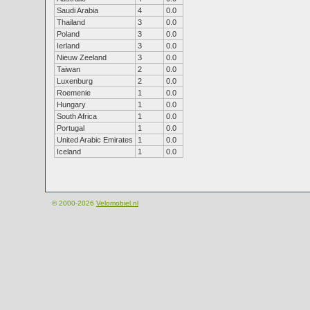
Saudi Arabia
4
0.0
Thailand
3
0.0
Poland
3
0.0
Ierland
3
0.0
Nieuw Zeeland
3
0.0
Taiwan
2
0.0
Luxenburg
2
0.0
Roemenie
1
0.0
Hungary
1
0.0
South Africa
1
0.0
Portugal
1
0.0
United Arabic Emirates
1
0.0
Iceland
1
0.0
© 2000-2026
Velomobiel.nl