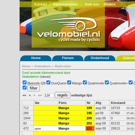
Contact
Openingstijden
Over ons
Dealers
Home
Fietsen
Onderhoud
Gebrui
Home
»
Gebruikers
»
Rijderslijst
Geef actuele kilometerstand door
Statistieken
(nieuw)
Bluevelo QB
DuoQuest
Mango
Quatrevelo
Quatrevelo+
<<
<
>
>>
volledige lijst
Var
Fiets
Nr
Afg
Kmstand
712
Mango
189
aug-09
16719
01-09-
286
Mango
195
jul-09
47460
07-04-
1944
Mango
200
sep-09
0
09-09-
82
Mango
202
aug-09
82132
05-08-
472
Mango
222
sep-09
29513
sport
14-10-