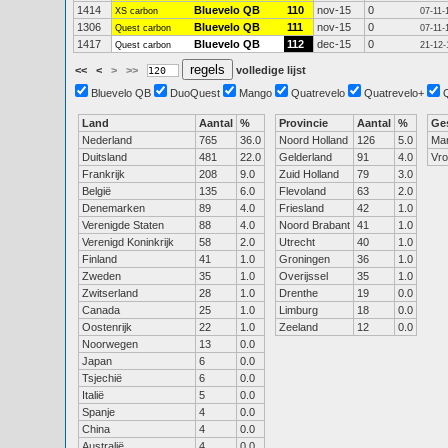
1414
Bluevelo QB
110
nov-15
0
XS carbon
07-11-
1306
Bluevelo QB
111
nov-15
0
Quest carbon
07-11-
1417
Bluevelo QB
112
dec-15
0
Quest carbon
21-12-
<<
<
>
>>
volledige lijst
Bluevelo QB
DuoQuest
Mango
Quatrevelo
Quatrevelo+
Land
Aantal
%
Provincie
Aantal
%
Ge
Nederland
765
36.0
Noord Holland
126
5.0
Ma
Duitsland
481
22.0
Gelderland
91
4.0
Vr
Frankrijk
208
9.0
Zuid Holland
79
3.0
België
135
6.0
Flevoland
63
2.0
Denemarken
89
4.0
Friesland
42
1.0
Verenigde Staten
88
4.0
Noord Brabant
41
1.0
Verenigd Koninkrijk
58
2.0
Utrecht
40
1.0
Finland
41
1.0
Groningen
36
1.0
Zweden
35
1.0
Overijssel
35
1.0
Zwitserland
28
1.0
Drenthe
19
0.0
Canada
25
1.0
Limburg
18
0.0
Oostenrijk
22
1.0
Zeeland
12
0.0
Noorwegen
13
0.0
Japan
6
0.0
Tsjechië
6
0.0
Italië
5
0.0
Spanje
4
0.0
China
4
0.0
Australië
4
0.0