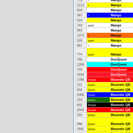
776
Mango
+
1213
Mango
+
504
Mango
367
Mango
+
610
Mango
743
Mango
sport
583
Mango
1073
Mango
+
155
Mango
sport
661
Mango
+
774
Mango
sport
765
DuoQuest
1206
DuoQuest
725
DuoQuest
1834
DuoQuest
1785
Bluevelo QB
Strada
121
Bluevelo QB
Quest
634
Bluevelo QB
Quest
2060
Bluevelo QB
Quest
153
Bluevelo QB
Quest
602
Bluevelo QB
Strada
2043
Bluevelo QB
Strada
315
Bluevelo QB
Quest
996
Bluevelo QB
Quest
1581
Bluevelo QB
Quest