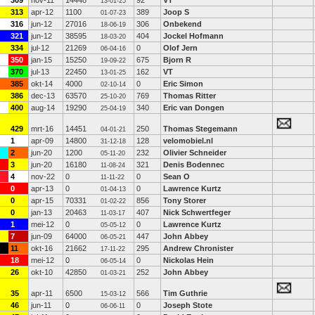
309
nov-11
14448
92
VT
13-01-25
313
apr-12
1100
389
Joop S
01-07-23
316
jun-12
27016
306
Onbekend
18-06-19
321
jun-12
38595
404
Jockel Hofmann
18-03-20
334
jul-12
21269
0
Olof Jern
06-04-16
350
jan-15
15250
675
Bjorn R
19-09-22
370
jul-13
22450
162
VT
13-01-25
385
okt-14
4000
0
Eric Simon
02-10-14
386
dec-13
63570
769
Thomas Ritter
25-10-20
400
aug-14
19290
340
Eric van Dongen
25-04-19
429
mrt-16
14451
250
Thomas Stegemann
04-01-21
1
apr-09
14800
128
velomobiel.nl
31-12-18
2
jun-20
1200
232
Olivier Schneider
05-11-20
3
jun-20
16180
321
Denis Bodennec
11-08-24
4
nov-22
0
0
Sean O
11-11-22
0
apr-13
0
0
Lawrence Kurtz
01-04-13
0
apr-15
70331
856
Tony Storer
01-02-22
0
jan-13
20463
407
Nick Schwertfeger
11-03-17
1
mei-12
0
0
Lawrence Kurtz
05-05-12
7
jun-09
64000
447
John Abbey
06-05-21
11
okt-16
21662
295
Andrew Chronister
17-11-22
18
mei-12
0
0
Nickolas Hein
06-05-14
26
okt-10
42850
252
John Abbey
01-03-21
35
apr-11
6500
566
Tim Guthrie
15-03-12
46
jun-11
0
0
Joseph Stote
06-06-11