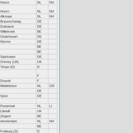
Hoorn
NL
NH
Hoorn
NL
NH
Alkmaar
NL
NH
Braunschweig
DE
Duitsland
DE
Willebroek
BE
Oederkwart
DE
Worms
DE
BE
BE
Salzkotten
DE
Orkney (UK)
UK
Tespe (D)
D
F
Draveil
F
Middelstum
NL
GR
DE
Syke
DE
Posterholt
NL
LI
Llanelli
UK
Zingem
BE
Amsterdam
NL
NH
BE
Freiburg (D)
D