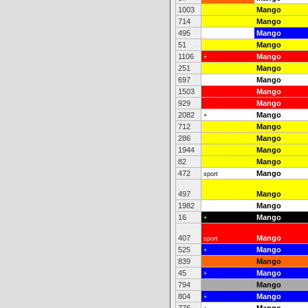
1003
Mango
714
Mango
495
Mango
51
Mango
1106
Mango
+
251
Mango
697
Mango
1503
Mango
929
Mango
2082
Mango
+
712
Mango
286
Mango
1944
Mango
82
Mango
472
Mango
sport
497
Mango
1982
Mango
16
Mango
+
407
Mango
sport
525
Mango
+
839
Mango
45
Mango
+
794
Mango
804
Mango
+