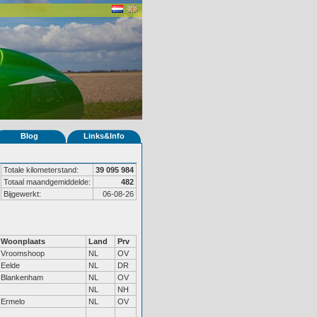
Blog
Links&Info
Totale kilometerstand:
39 095 984
Totaal maandgemiddelde:
482
Bijgewerkt:
06-08-26
Woonplaats
Land
Prv
Vroomshoop
NL
OV
Eelde
NL
DR
Blankenham
NL
OV
NL
NH
Ermelo
NL
OV