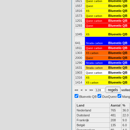
1821
Bluevelo QB
Quest carbon
1557
Bluevelo QB
Quest
1816
Bluevelo QB
XS
1573
Bluevelo QB
Quest carbon
1201
Bluevelo QB
Quest carbon
1293
Bluevelo QB
Quest
1045
Bluevelo QB
XS
641
Bluevelo QB
Strada carbon
1811
Bluevelo QB
Quest carbon
1303
Bluevelo QB
XS carbon
2000
Bluevelo QB
Quest
1290
Bluevelo QB
Strada carbon
1631
Bluevelo QB
Strada carbon
1903
Bluevelo QB
Quest carbon
1316
Bluevelo QB
XS
1414
Bluevelo QB
XS carbon
<<
<
>
>>
volled
Bluevelo QB
DuoQuest
Mang
Land
Aantal
%
Nederland
765
36.0
Duitsland
481
22.0
Frankrijk
208
9.0
België
135
6.0