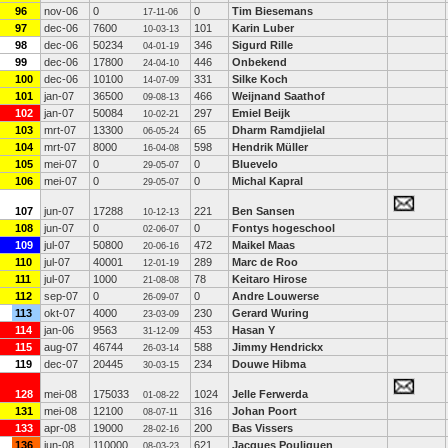
96
nov-06
0
0
Tim Biesemans
17-11-06
97
dec-06
7600
101
Karin Luber
10-03-13
98
dec-06
50234
346
Sigurd Rille
04-01-19
99
dec-06
17800
446
Onbekend
24-04-10
100
dec-06
10100
331
Silke Koch
14-07-09
101
jan-07
36500
466
Weijnand Saathof
09-08-13
102
jan-07
50084
297
Emiel Beijk
10-02-21
103
mrt-07
13300
65
Dharm Ramdjielal
06-05-24
104
mrt-07
8000
598
Hendrik Müller
16-04-08
105
mei-07
0
0
Bluevelo
29-05-07
106
mei-07
0
0
Michal Kapral
29-05-07
107
jun-07
17288
221
Ben Sansen
10-12-13
108
jun-07
0
0
Fontys hogeschool
02-06-07
109
jul-07
50800
472
Maikel Maas
20-06-16
110
jul-07
40001
289
Marc de Roo
12-01-19
111
jul-07
1000
78
Keitaro Hirose
21-08-08
112
sep-07
0
0
Andre Louwerse
26-09-07
113
okt-07
4000
230
Gerard Wuring
23-03-09
114
jan-06
9563
453
Hasan Y
31-12-09
115
aug-07
46744
588
Jimmy Hendrickx
26-03-14
119
dec-07
20445
234
Douwe Hibma
30-03-15
128
mei-08
175033
1024
Jelle Ferwerda
01-08-22
131
mei-08
12100
316
Johan Poort
08-07-11
133
apr-08
19000
200
Bas Vissers
28-02-16
136
jun-08
110000
621
Jacques Pouliquen
08-03-23