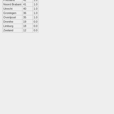
Friesland
42
1.0
Noord Brabant
41
1.0
Utrecht
40
1.0
Groningen
36
1.0
Overijssel
35
1.0
Drenthe
19
0.0
Limburg
18
0.0
Zeeland
12
0.0