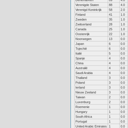
Denemarken
89
4.0
Verenigde Staten
88
4.0
Verenigd Koninkrijk
58
2.0
Finland
41
1.0
Zweden
35
1.0
Zwitserland
28
1.0
Canada
25
1.0
Oostenrijk
22
1.0
Noorwegen
13
0.0
Japan
6
0.0
Tsjechië
6
0.0
Italië
5
0.0
Spanje
4
0.0
China
4
0.0
Australië
4
0.0
Saudi Arabia
4
0.0
Thailand
3
0.0
Poland
3
0.0
Ierland
3
0.0
Nieuw Zeeland
3
0.0
Taiwan
2
0.0
Luxenburg
2
0.0
Roemenie
1
0.0
Hungary
1
0.0
South Africa
1
0.0
Portugal
1
0.0
United Arabic Emirates
1
0.0