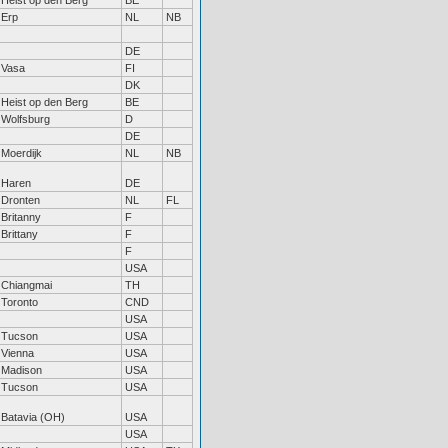
Heist op den Berg
BE
Erp
NL
NB
DE
Vasa
FI
DK
Heist op den Berg
BE
Wolfsburg
D
DE
Moerdijk
NL
NB
Haren
DE
Dronten
NL
FL
Britanny
F
Brittany
F
F
USA
Chiangmai
TH
Toronto
CND
USA
Tucson
USA
Vienna
USA
Madison
USA
Tucson
USA
Batavia (OH)
USA
USA