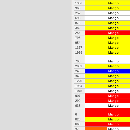
1366
Mango
965
Mango
252
Mango
693
Mango
876
Mango
382
Mango
254
Mango
795
Mango
954
Mango
1377
Mango
1989
Mango
703
Mango
2002
Mango
245
Mango
345
Mango
1220
Mango
1984
Mango
1075
Mango
907
Mango
290
Mango
635
Mango
6
Mango
823
Mango
668
Mango
37
Mango