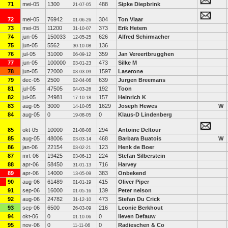
71
mei-05
1300
488
Sipke Diepbrink
21-07-05
72
mei-05
76942
304
Ton Vlaar
01-06-26
73
mei-05
11200
373
Erik Hetem
31-10-07
74
jun-05
150033
626
Alfred Schirmacher
12-05-25
75
jun-05
5562
136
30-10-08
76
jul-05
31000
359
Jan Vereertbrugghen
06-09-12
77
jun-05
100000
473
Silke M
03-01-23
78
jun-05
72000
1597
Laserone
03-03-09
79
dec-05
2500
639
Jurgen Breemans
02-04-06
81
jul-05
47505
192
Toon
04-03-26
82
jul-05
24981
157
Heinrich K
17-10-18
83
aug-05
3000
1629
Joseph Hewes
W
14-10-05
84
aug-05
0
0
Klaus-D Lindenberg
19-08-05
85
okt-05
10000
294
Antoine Deltour
21-08-08
85
aug-05
48006
468
Barbara Buatois
W
03-03-14
86
jan-06
22154
123
Henk de Boer
03-02-21
87
mrt-06
19425
224
Stefan Silberstein
03-06-13
88
apr-06
58450
716
Harvey
31-01-13
89
apr-06
14000
383
Onbekend
13-05-09
90
aug-06
61489
415
Oliver Piper
01-01-19
91
sep-06
16000
139
Peter nelson
01-05-16
92
aug-06
24782
473
Stefan Du Crick
31-12-10
93
sep-06
6500
216
Leonie Berkhout
26-03-09
94
okt-06
0
0
lieven Defauw
01-10-06
95
nov-06
0
0
Radieschen & Co
11-11-06