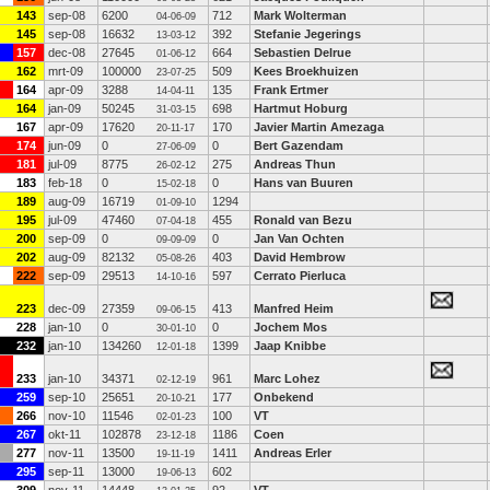
143
sep-08
6200
712
Mark Wolterman
04-06-09
145
sep-08
16632
392
Stefanie Jegerings
13-03-12
157
dec-08
27645
664
Sebastien Delrue
01-06-12
162
mrt-09
100000
509
Kees Broekhuizen
23-07-25
164
apr-09
3288
135
Frank Ertmer
14-04-11
164
jan-09
50245
698
Hartmut Hoburg
31-03-15
167
apr-09
17620
170
Javier Martin Amezaga
20-11-17
174
jun-09
0
0
Bert Gazendam
27-06-09
181
jul-09
8775
275
Andreas Thun
26-02-12
183
feb-18
0
0
Hans van Buuren
15-02-18
189
aug-09
16719
1294
01-09-10
195
jul-09
47460
455
Ronald van Bezu
07-04-18
200
sep-09
0
0
Jan Van Ochten
09-09-09
202
aug-09
82132
403
David Hembrow
05-08-26
222
sep-09
29513
597
Cerrato Pierluca
14-10-16
223
dec-09
27359
413
Manfred Heim
09-06-15
228
jan-10
0
0
Jochem Mos
30-01-10
232
jan-10
134260
1399
Jaap Knibbe
12-01-18
233
jan-10
34371
961
Marc Lohez
02-12-19
259
sep-10
25651
177
Onbekend
20-10-21
266
nov-10
11546
100
VT
02-01-23
267
okt-11
102878
1186
Coen
23-12-18
277
nov-11
13500
1411
Andreas Erler
19-11-19
295
sep-11
13000
602
19-06-13