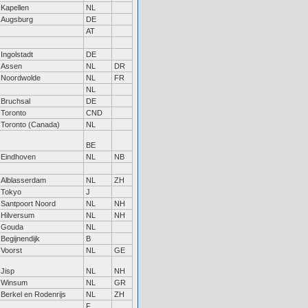
Kapellen
NL
Augsburg
DE
AT
Ingolstadt
DE
Assen
NL
DR
Noordwolde
NL
FR
NL
Bruchsal
DE
Toronto
CND
Toronto (Canada)
NL
BE
Eindhoven
NL
NB
Alblasserdam
NL
ZH
Tokyo
J
Santpoort Noord
NL
NH
Hilversum
NL
NH
Gouda
NL
Begijnendijk
B
Voorst
NL
GE
Jisp
NL
NH
Winsum
NL
GR
Berkel en Rodenrijs
NL
ZH
F