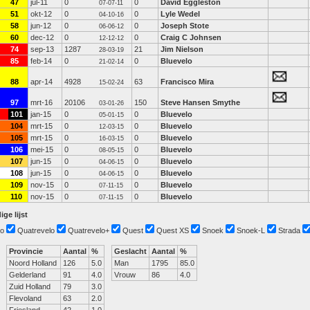
47
jul-11
0
0
David Eggleston
07-07-11
51
okt-12
0
0
Lyle Wedel
04-10-16
58
jun-12
0
0
Joseph Stote
06-06-12
60
dec-12
0
0
Craig C Johnsen
12-12-12
74
sep-13
1287
21
Jim Nielson
28-03-19
85
feb-14
0
0
Bluevelo
21-02-14
88
apr-14
4928
63
Francisco Mira
15-02-24
97
mrt-16
20106
150
Steve Hansen Smythe
03-01-26
101
jan-15
0
0
Bluevelo
05-01-15
104
mrt-15
0
0
Bluevelo
12-03-15
105
mrt-15
0
0
Bluevelo
16-03-15
106
mei-15
0
0
Bluevelo
08-05-15
107
jun-15
0
0
Bluevelo
04-06-15
108
jun-15
0
0
Bluevelo
04-06-15
109
nov-15
0
0
Bluevelo
07-11-15
110
nov-15
0
0
Bluevelo
07-11-15
ige lijst
o
Quatrevelo
Quatrevelo+
Quest
Quest XS
Snoek
Snoek-L
Strada
Provincie
Aantal
%
Geslacht
Aantal
%
Noord Holland
126
5.0
Man
1795
85.0
Gelderland
91
4.0
Vrouw
86
4.0
Zuid Holland
79
3.0
Flevoland
63
2.0