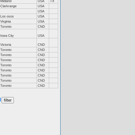
Midland
USA
TX
Clarkrange
USA
USA
Los osos
USA
Virginia
USA
Toronto
CND
Iowa City
USA
Victoria
CND
Toronto
CND
Toronto
CND
Toronto
CND
Toronto
CND
Toronto
CND
Toronto
CND
Toronto
CND
Toronto
CND