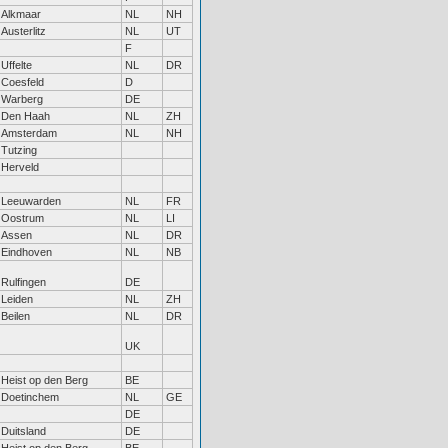
Alkmaar
NL
NH
Austerlitz
NL
UT
F
Uffelte
NL
DR
Coesfeld
D
Warberg
DE
Den Haah
NL
ZH
Amsterdam
NL
NH
Tutzing
Herveld
Leeuwarden
NL
FR
Oostrum
NL
LI
Assen
NL
DR
Eindhoven
NL
NB
Rulfingen
DE
Leiden
NL
ZH
Beilen
NL
DR
UK
Heist op den Berg
BE
Doetinchem
NL
GE
DE
Duitsland
DE