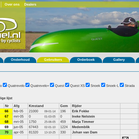
Over ons
Dealers
Onderhoud
Gebruikers
Orderboek
Gallery
o
Quatrevelo
Quatrevelo+
Quest
Quest XS
Snoek
Snoek-L
Strada
ige lijst
Nr
Afg
Kmstand
Gem
Rijder
66
feb-05
21000
196
Erik Fokke
09-01-14
67
mrt-05
0
0
Ineke Nelstein
01-03-05
68
mrt-05
1750
459
Marja Timmer
25-06-05
69
jun-05
67443
1224
Medemblik
02-01-10
70
apr-05
81320
330
Johan van Dam
13-10-25