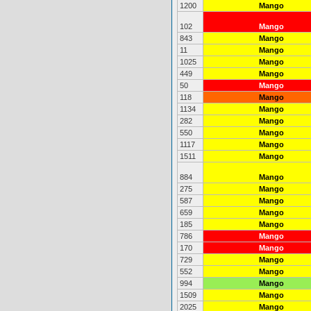
1200
Mango
102
Mango
843
Mango
11
Mango
1025
Mango
449
Mango
50
Mango
118
Mango
1134
Mango
282
Mango
550
Mango
1117
Mango
1511
Mango
884
Mango
275
Mango
587
Mango
659
Mango
185
Mango
786
Mango
170
Mango
729
Mango
552
Mango
994
Mango
1509
Mango
2025
Mango