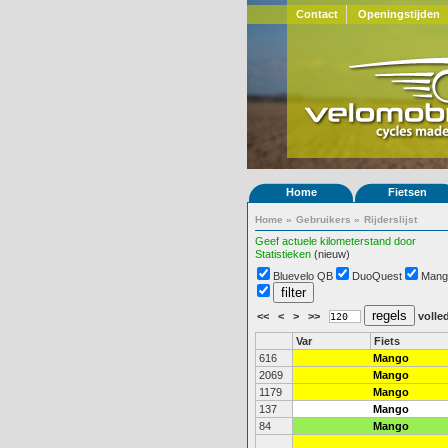
Contact
Openingstijden
Home
Fietsen
Home
»
Gebruikers
»
Rijderslijst
Geef actuele kilometerstand door
Statistieken
(nieuw)
Bluevelo QB
DuoQuest
Mang
<<
<
>
>>
volled
Var
Fiets
616
Mango
2069
Mango
1179
Mango
137
Mango
84
Mango