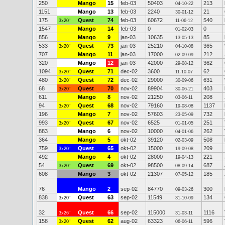
250
Mango
15
feb-03
50403
213
04-10-22
1151
Mango
13
feb-03
2240
21
30-01-12
175
Quest
74
feb-03
60672
540
3x20"
11-06-12
1547
Mango
14
feb-03
0
0
01-02-03
856
Mango
9
jan-03
10635
85
13-05-13
533
Quest
73
jan-03
25210
365
3x20"
04-10-08
707
Mango
11
jan-03
17000
212
02-09-09
320
Mango
12
jan-03
42000
362
29-08-12
1094
Quest
71
dec-02
3600
62
3x20"
11-10-07
480
Quest
72
dec-02
29000
631
3x20"
30-09-06
68
Quest
70
nov-02
89904
403
3x20"
30-06-21
611
Mango
8
nov-02
21250
208
03-06-11
94
Quest
68
nov-02
79160
1137
3x20"
19-08-08
196
Mango
7
nov-02
57603
732
23-05-09
993
Quest
67
nov-02
6525
251
3x20"
01-01-05
883
Mango
6
nov-02
10000
262
04-01-06
364
Mango
5
okt-02
39120
508
02-03-09
759
Quest
65
okt-02
15000
209
3x20"
19-09-08
492
Mango
4
okt-02
28000
221
19-04-13
54
Quest
69
okt-02
98500
687
3x20"
08-09-14
608
Mango
3
okt-02
21307
185
07-05-12
76
Mango
2
sep-02
84770
300
09-03-26
838
Quest
63
sep-02
11549
134
3x20"
31-10-09
32
Quest
66
sep-02
115000
1116
3x26"
31-03-11
158
Quest
62
aug-02
63323
596
3x20"
06-06-11