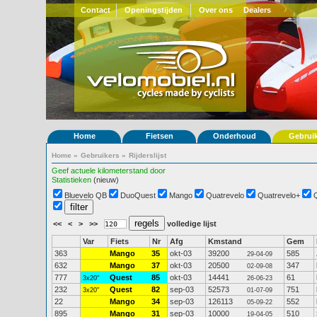
Contact
Openingstijden
Over ons
Dealers
Home
Fietsen
Onderhoud
Gebrui
Home
»
Gebruikers
»
Rijderslijst
Geef actuele kilometerstand door
Statistieken
(nieuw)
Bluevelo QB
DuoQuest
Mango
Quatrevelo
Quatrevelo+
<<
<
>
>>
volledige lijst
Var
Fiets
Nr
Afg
Kmstand
Gem
363
Mango
35
okt-03
39200
585
29-04-09
632
Mango
37
okt-03
20500
347
02-09-08
777
Quest
85
okt-03
14441
61
3x20"
26-06-23
232
Quest
82
sep-03
52573
751
3x20"
01-07-09
22
Mango
34
sep-03
126113
552
05-09-22
895
Mango
31
sep-03
10000
510
19-04-05