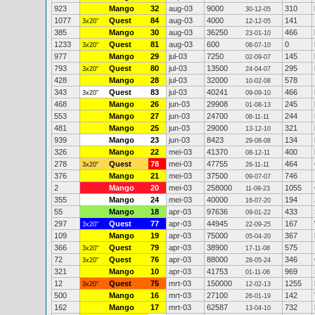
923
Mango
32
aug-03
9000
310
30-12-05
1077
Quest
84
aug-03
4000
141
3x20"
12-12-05
385
Mango
30
aug-03
36250
466
23-01-10
1233
Quest
81
aug-03
600
0
3x20"
08-07-10
977
Mango
29
jul-03
7250
145
02-09-07
793
Quest
80
jul-03
13500
295
3x20"
24-04-07
428
Mango
28
jul-03
32000
578
10-02-08
343
Quest
83
jul-03
40241
466
3x20"
09-09-10
468
Mango
26
jun-03
29908
245
01-08-13
553
Mango
27
jun-03
24700
244
08-11-11
481
Mango
25
jun-03
29000
321
13-12-10
939
Mango
23
jun-03
8423
134
29-08-08
326
Mango
22
mei-03
41370
400
08-12-11
278
Quest
78
mei-03
47755
464
3x20"
26-11-11
376
Mango
21
mei-03
37500
746
09-07-07
2
Mango
20
mei-03
258000
1055
11-09-23
355
Mango
24
mei-03
40000
194
16-07-20
55
Mango
18
apr-03
97636
433
09-01-22
297
Quest
77
apr-03
44945
167
3x20"
22-09-25
109
Mango
19
apr-03
75000
367
05-04-20
366
Quest
79
apr-03
38900
575
3x20"
17-11-08
72
Quest
76
apr-03
88000
346
3x20"
28-05-24
321
Mango
10
apr-03
41753
969
01-11-06
12
Quest
75
mrt-03
150000
1255
3x20"
12-02-13
500
Mango
16
mrt-03
27100
142
26-01-19
162
Mango
17
mrt-03
62587
732
13-04-10