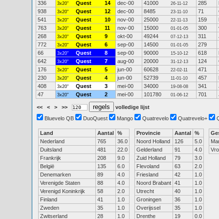
336
Quest
14
dec-00
41000
285
3x20"
26-11-12
938
Quest
12
dec-00
8485
71
3x20"
23-11-10
541
Quest
10
nov-00
25000
159
3x20"
22-11-13
763
Quest
11
nov-00
15000
300
3x20"
01-01-05
268
Quest
9
okt-00
49244
311
3x20"
07-12-13
772
Quest
6
sep-00
14500
279
3x20"
01-01-05
66
Quest
8
sep-00
90000
618
3x20"
15-10-12
642
Quest
7
aug-00
20000
124
3x20"
31-12-13
176
Quest
5
jun-00
60628
471
3x20"
22-02-11
230
Quest
4
jun-00
52739
457
3x20"
11-01-10
408
Quest
3
mei-00
34000
341
3x20"
19-08-08
47
Quest
2
mei-00
101780
701
3x20"
01-06-12
<<
<
>
>>
volledige lijst
Bluevelo QB
DuoQuest
Mango
Quatrevelo
Quatrevelo+
Land
Aantal
%
Provincie
Aantal
%
Ge
Nederland
765
36.0
Noord Holland
126
5.0
Ma
Duitsland
481
22.0
Gelderland
91
4.0
Vr
Frankrijk
208
9.0
Zuid Holland
79
3.0
België
135
6.0
Flevoland
63
2.0
Denemarken
89
4.0
Friesland
42
1.0
Verenigde Staten
88
4.0
Noord Brabant
41
1.0
Verenigd Koninkrijk
58
2.0
Utrecht
40
1.0
Finland
41
1.0
Groningen
36
1.0
Zweden
35
1.0
Overijssel
35
1.0
Zwitserland
28
1.0
Drenthe
19
0.0