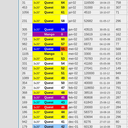
31
Quest
64
jul-02
116500
758
3x20"
18-04-15
453
Quest
59
jul-02
31000
307
3x20"
29-11-10
1056
Quest
61
jul-02
4510
71
3x20"
18-10-07
231
Quest
58
jul-02
52682
296
3x20"
01-05-17
305
Quest
56
jun-02
43515
403
3x20"
30-05-11
737
Mango
0
jun-02
15619
162
12-06-10
715
Quest
60
jun-02
16570
233
3x20"
02-05-08
982
Quest
57
jun-02
6972
77
3x20"
04-12-09
141
Quest
55
mei-02
67000
568
3x20"
23-02-12
1105
Mango
1
mei-02
3300
103
01-01-05
120
Quest
53
mei-02
70783
414
3x20"
25-07-16
331
Quest
54
mei-02
41160
570
3x20"
05-05-08
502
Quest
52
apr-02
27041
149
3x20"
23-05-17
26
Quest
51
apr-02
120000
949
3x20"
11-10-12
1089
Quest
49
mrt-02
3760
85
3x20"
10-11-05
354
Quest
50
mrt-02
40000
189
3x20"
01-11-19
29
Quest
47
feb-02
118650
791
3x20"
31-07-14
368
Quest
48
feb-02
38516
152
3x20"
19-02-23
86
Quest
45
feb-02
80808
287
3x20"
16-07-25
169
Quest
43
jan-02
61843
491
3x20"
25-06-12
646
Quest
46
jan-02
20000
284
3x20"
12-11-07
186
Quest
44
jan-02
58373
332
3x20"
16-08-16
154
Quest
40
dec-01
63694
296
3x20"
03-11-19
942
Quest
41
dec-01
8276
80
3x20"
27-07-10
179
Quest
42
dec-01
60130
729
3x20"
14-10-08