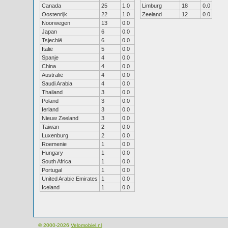
Canada
25
1.0
Limburg
18
0.0
Oostenrijk
22
1.0
Zeeland
12
0.0
Noorwegen
13
0.0
Japan
6
0.0
Tsjechië
6
0.0
Italië
5
0.0
Spanje
4
0.0
China
4
0.0
Australië
4
0.0
Saudi Arabia
4
0.0
Thailand
3
0.0
Poland
3
0.0
Ierland
3
0.0
Nieuw Zeeland
3
0.0
Taiwan
2
0.0
Luxenburg
2
0.0
Roemenie
1
0.0
Hungary
1
0.0
South Africa
1
0.0
Portugal
1
0.0
United Arabic Emirates
1
0.0
Iceland
1
0.0
© 2000-2026
Velomobiel.nl