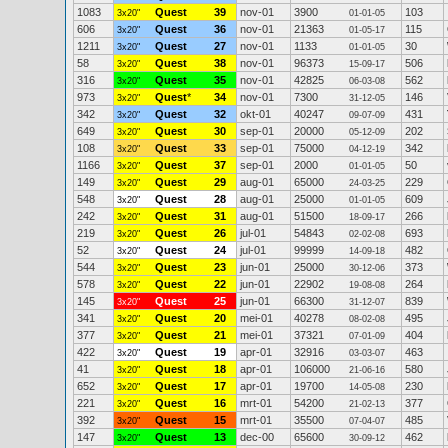
1083
Quest
39
nov-01
3900
103
3x20"
01-01-05
606
Quest
36
nov-01
21363
115
3x20"
01-05-17
1211
Quest
27
nov-01
1133
30
3x20"
01-01-05
58
Quest
38
nov-01
96373
506
3x20"
15-09-17
316
Quest
35
nov-01
42825
562
3x20"
06-03-08
973
Quest
*
34
nov-01
7300
146
3x20"
31-12-05
342
Quest
32
okt-01
40247
431
3x20"
09-07-09
649
Quest
30
sep-01
20000
202
3x20"
05-12-09
108
Quest
33
sep-01
75000
342
3x20"
04-12-19
1166
Quest
37
sep-01
2000
50
3x20"
01-01-05
149
Quest
29
aug-01
65000
229
3x20"
24-03-25
548
Quest
28
aug-01
25000
609
3x20"
01-01-05
242
Quest
31
aug-01
51500
266
3x20"
18-09-17
219
Quest
26
jul-01
54843
693
3x20"
02-02-08
52
Quest
24
jul-01
99999
482
3x20"
14-09-18
544
Quest
23
jun-01
25000
373
3x20"
30-12-06
578
Quest
22
jun-01
22902
264
3x20"
19-08-08
145
Quest
25
jun-01
66300
839
3x20"
31-12-07
341
Quest
20
mei-01
40278
495
3x20"
08-02-08
377
Quest
21
mei-01
37321
404
3x20"
07-01-09
422
Quest
19
apr-01
32916
463
3x20"
03-03-07
41
Quest
18
apr-01
106000
580
3x20"
21-06-16
652
Quest
17
apr-01
19700
230
3x20"
14-05-08
221
Quest
16
mrt-01
54200
377
3x20"
21-02-13
392
Quest
15
mrt-01
35500
485
3x20"
07-04-07
147
Quest
13
dec-00
65600
462
3x20"
30-09-12