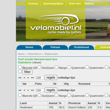
Contact
Openingstijden
Over ons
Dealers
Home
Fietsen
Onderhoud
Gebrui
Home
»
Gebruikers
»
Rijderslijst
Geef actuele kilometerstand door
Statistieken
(nieuw)
Bluevelo QB
DuoQuest
Mango
Quatrevelo
Quatrevelo+
<<
<
>
>>
volledige lijst
Var
Fiets
Nr
Afg
Kmstand
<<
<
>
>>
volledige lijst
Bluevelo QB
DuoQuest
Mango
Quatrevelo
Quatrevelo+
Land
Aantal
%
Provincie
Aantal
%
Ge
Nederland
765
36.0
Noord Holland
126
5.0
Ma