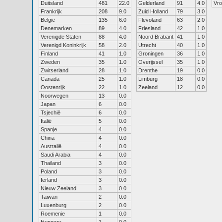
Duitsland
481
22.0
Gelderland
91
4.0
Vr
Frankrijk
208
9.0
Zuid Holland
79
3.0
België
135
6.0
Flevoland
63
2.0
Denemarken
89
4.0
Friesland
42
1.0
Verenigde Staten
88
4.0
Noord Brabant
41
1.0
Verenigd Koninkrijk
58
2.0
Utrecht
40
1.0
Finland
41
1.0
Groningen
36
1.0
Zweden
35
1.0
Overijssel
35
1.0
Zwitserland
28
1.0
Drenthe
19
0.0
Canada
25
1.0
Limburg
18
0.0
Oostenrijk
22
1.0
Zeeland
12
0.0
Noorwegen
13
0.0
Japan
6
0.0
Tsjechië
6
0.0
Italië
5
0.0
Spanje
4
0.0
China
4
0.0
Australië
4
0.0
Saudi Arabia
4
0.0
Thailand
3
0.0
Poland
3
0.0
Ierland
3
0.0
Nieuw Zeeland
3
0.0
Taiwan
2
0.0
Luxenburg
2
0.0
Roemenie
1
0.0