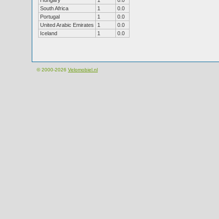
Hungary
1
0.0
South Africa
1
0.0
Portugal
1
0.0
United Arabic Emirates
1
0.0
Iceland
1
0.0
© 2000-2026
Velomobiel.nl