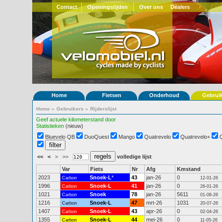
Contact
Openingstijden
Over ons
Dealers
Home
Fietsen
Onderhoud
Gebrui
Home
»
Gebruikers
»
Rijderslijst
Geef actuele kilometerstand door
Statistieken
(nieuw)
Bluevelo QB
DuoQuest
Mango
Quatrevelo
Quatrevelo+
<<
<
>
>>
volledige lijst
Var
Fiets
Nr
Afg
Kmstand
2023
Snoek-L
*
43
jan-26
0
Carbon
12-01-26
1996
Snoek-L
41
jan-26
0
Carbon
26-01-26
1021
Snoek
78
jan-26
5611
Carbon
01-06-26
1216
Snoek-L
47
mrt-26
1031
Carbon
20-07-26
1407
Snoek-L
43
apr-26
0
Carbon
02-04-26
1355
Snoek-L
44
mei-26
0
Carbon
11-05-26