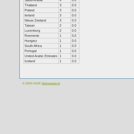
Saudi Arabia
4
0.0
Thailand
3
0.0
Poland
3
0.0
Ierland
3
0.0
Nieuw Zeeland
3
0.0
Taiwan
2
0.0
Luxenburg
2
0.0
Roemenie
1
0.0
Hungary
1
0.0
South Africa
1
0.0
Portugal
1
0.0
United Arabic Emirates
1
0.0
Iceland
1
0.0
© 2000-2026
Velomobiel.nl