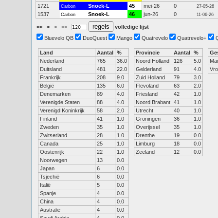
1721
Snoek-L
45
mei-26
0
Carbon
27-05-26
1537
Snoek-L
46
jun-26
0
Carbon
11-06-26
<<
<
>
>>
volledige lijst
Bluevelo QB
DuoQuest
Mango
Quatrevelo
Quatrevelo+
Land
Aantal
%
Provincie
Aantal
%
Ge
Nederland
765
36.0
Noord Holland
126
5.0
Ma
Duitsland
481
22.0
Gelderland
91
4.0
Vr
Frankrijk
208
9.0
Zuid Holland
79
3.0
België
135
6.0
Flevoland
63
2.0
Denemarken
89
4.0
Friesland
42
1.0
Verenigde Staten
88
4.0
Noord Brabant
41
1.0
Verenigd Koninkrijk
58
2.0
Utrecht
40
1.0
Finland
41
1.0
Groningen
36
1.0
Zweden
35
1.0
Overijssel
35
1.0
Zwitserland
28
1.0
Drenthe
19
0.0
Canada
25
1.0
Limburg
18
0.0
Oostenrijk
22
1.0
Zeeland
12
0.0
Noorwegen
13
0.0
Japan
6
0.0
Tsjechië
6
0.0
Italië
5
0.0
Spanje
4
0.0
China
4
0.0
Australië
4
0.0