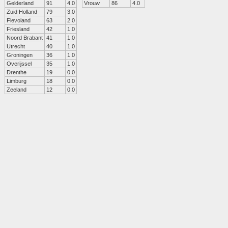
Gelderland
91
4.0
Vrouw
86
4.0
Zuid Holland
79
3.0
Flevoland
63
2.0
Friesland
42
1.0
Noord Brabant
41
1.0
Utrecht
40
1.0
Groningen
36
1.0
Overijssel
35
1.0
Drenthe
19
0.0
Limburg
18
0.0
Zeeland
12
0.0