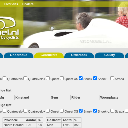
Over ons
Dealers
Onderhoud
Gebruikers
Orderboek
Gallery
o
Quatrevelo
Quatrevelo+
Quest
Quest XS
Snoek
Snoek-L
Strada
ige lijst
Afg
Kmstand
Gem
Rijder
Woonplaats
ige lijst
o
Quatrevelo
Quatrevelo+
Quest
Quest XS
Snoek
Snoek-L
Strada
Provincie
Aantal
%
Geslacht
Aantal
%
Noord Holland
126
5.0
Man
1795
85.0