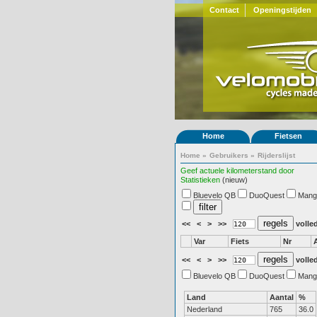
Contact
Openingstijden
Home
Fietsen
Home
»
Gebruikers
»
Rijderslijst
Geef actuele kilometerstand door
Statistieken
(nieuw)
Bluevelo QB
DuoQuest
Mang
<<
<
>
>>
volled
Var
Fiets
Nr
<<
<
>
>>
volled
Bluevelo QB
DuoQuest
Mang
Land
Aantal
%
Nederland
765
36.0