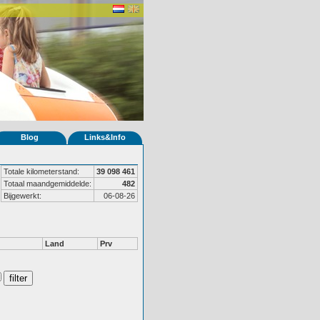
Blog
Links&Info
Totale kilometerstand:
39 098 461
Totaal maandgemiddelde:
482
Bijgewerkt:
06-08-26
Land
Prv