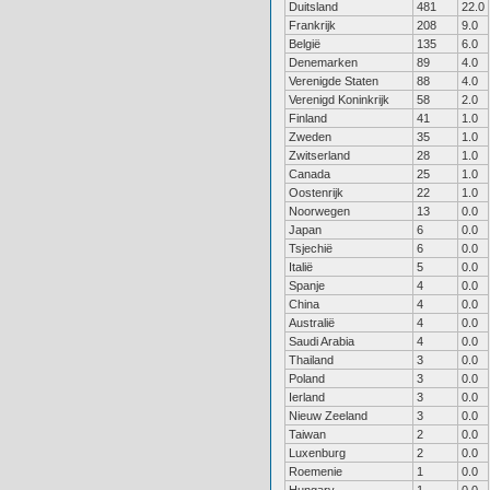
Duitsland
481
22.0
Frankrijk
208
9.0
België
135
6.0
Denemarken
89
4.0
Verenigde Staten
88
4.0
Verenigd Koninkrijk
58
2.0
Finland
41
1.0
Zweden
35
1.0
Zwitserland
28
1.0
Canada
25
1.0
Oostenrijk
22
1.0
Noorwegen
13
0.0
Japan
6
0.0
Tsjechië
6
0.0
Italië
5
0.0
Spanje
4
0.0
China
4
0.0
Australië
4
0.0
Saudi Arabia
4
0.0
Thailand
3
0.0
Poland
3
0.0
Ierland
3
0.0
Nieuw Zeeland
3
0.0
Taiwan
2
0.0
Luxenburg
2
0.0
Roemenie
1
0.0