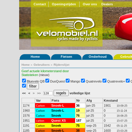
Contact
Openingstijden
Over ons
Dealers
Home
Fietsen
Onderhoud
Gebrui
Home
»
Gebruikers
»
Rijderslijst
Geef actuele kilometerstand door
Statistieken
(nieuw)
Bluevelo QB
DuoQuest
Mango
Quatrevelo
Quatrevelo+
<<
<
>
>>
volledige lijst
Var
Fiets
Nr
Afg
Kmstand
1174
Snoek-L
36
jun-25
1901
Carbon
10-09-25
1960
Snoek-L
19
jul-25
0
Carbon
15-11-24
1576
Snoek
76
jul-25
0
Carbon
16-06-25
1951
Quest XS
187
jul-25
0
carbon
15-07-25
1191
Snoek
75
sep-25
1542
Carbon
05-11-25
1185
Snoek-L
38
sep-25
1600
Carbon
15-03-26