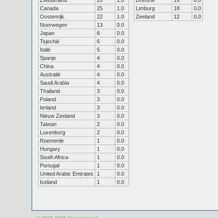
Zwitserland
28
1.0
Drenthe
19
0.0
Canada
25
1.0
Limburg
18
0.0
Oostenrijk
22
1.0
Zeeland
12
0.0
Noorwegen
13
0.0
Japan
6
0.0
Tsjechië
6
0.0
Italië
5
0.0
Spanje
4
0.0
China
4
0.0
Australië
4
0.0
Saudi Arabia
4
0.0
Thailand
3
0.0
Poland
3
0.0
Ierland
3
0.0
Nieuw Zeeland
3
0.0
Taiwan
2
0.0
Luxenburg
2
0.0
Roemenie
1
0.0
Hungary
1
0.0
South Africa
1
0.0
Portugal
1
0.0
United Arabic Emirates
1
0.0
Iceland
1
0.0