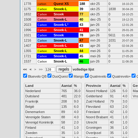
1778
Quest XS
188
okt-25
0
carbon
16-10-25
1175
Snoek-L
39
okt-25
1838
Carbon
30-04-26
1832
Snoek
77
okt-25
0
Carbon
16-10-25
1508
Snoek-L
40
dec-25
0
Carbon
19-12-25
2023
Snoek-L
*
43
jan-26
0
Carbon
12-01-26
1996
Snoek-L
41
jan-26
0
Carbon
26-01-26
1021
Snoek
78
jan-26
5611
Carbon
01-06-26
1216
Snoek-L
47
mrt-26
1031
Carbon
20-07-26
1407
Snoek-L
43
apr-26
0
Carbon
02-04-26
1355
Snoek-L
44
mei-26
0
Carbon
11-05-26
1721
Snoek-L
45
mei-26
0
Carbon
27-05-26
1537
Snoek-L
46
jun-26
0
Carbon
11-06-26
<<
<
>
>>
volledige lijst
Bluevelo QB
DuoQuest
Mango
Quatrevelo
Quatrevelo+
Land
Aantal
%
Provincie
Aantal
%
Ge
Nederland
765
36.0
Noord Holland
126
5.0
Ma
Duitsland
481
22.0
Gelderland
91
4.0
Vr
Frankrijk
208
9.0
Zuid Holland
79
3.0
België
135
6.0
Flevoland
63
2.0
Denemarken
89
4.0
Friesland
42
1.0
Verenigde Staten
88
4.0
Noord Brabant
41
1.0
Verenigd Koninkrijk
58
2.0
Utrecht
40
1.0
Finland
41
1.0
Groningen
36
1.0
Zweden
35
1.0
Overijssel
35
1.0