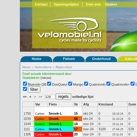
Contact
Openingstijden
Over ons
Dealers
Home
Fietsen
Onderhoud
Gebrui
Home
»
Gebruikers
»
Rijderslijst
Geef actuele kilometerstand door
Statistieken
(nieuw)
Bluevelo QB
DuoQuest
Mango
Quatrevelo
Quatrevelo+
<<
<
>
>>
volledige lijst
Var
Fiets
Nr
Afg
Kmstand
Gem
1755
Snoek-L
15
okt-24
0
0
Carbon
18-10-24
2039
Snoek
68
okt-24
0
0
Carbon
31-10-24
1549
Snoek-L
18
nov-24
0
0
Carbon
15-11-24
1111
Snoek-L
17
nov-24
3100
578
Carbon
27-04-25
1305
Snoek-L
20
nov-24
0
0
Carbon
15-11-24