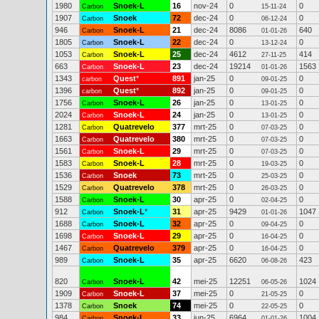
1980
Snoek-L
16
nov-24
0
0
Carbon
15-11-24
1907
Snoek
72
dec-24
0
0
Carbon
06-12-24
946
Snoek-L
21
dec-24
8086
640
Carbon
01-01-26
1805
Snoek-L
22
dec-24
0
0
Carbon
13-12-24
1053
Snoek-L
25
dec-24
4612
414
Carbon
27-11-25
663
Snoek-L
23
dec-24
19214
1563
Carbon
01-01-26
1343
Quest
*
891
jan-25
0
0
carbon
09-01-25
1396
Quest
*
892
jan-25
0
0
carbon
09-01-25
1756
Snoek-L
26
jan-25
0
0
Carbon
13-01-25
2024
Snoek-L
24
jan-25
0
0
Carbon
13-01-25
1281
Quatrevelo
377
mrt-25
0
0
Carbon
07-03-25
1663
Quatrevelo
380
mrt-25
0
0
Carbon
07-03-25
1561
Snoek-L
29
mrt-25
0
0
Carbon
07-03-25
1583
Snoek-L
28
mrt-25
0
0
Carbon
19-03-25
1536
Snoek
73
mrt-25
0
0
Carbon
25-03-25
1529
Quatrevelo
378
mrt-25
0
0
Carbon
26-03-25
1588
Snoek-L
30
apr-25
0
0
Carbon
02-04-25
912
Snoek-L
*
31
apr-25
9429
1047
Carbon
01-01-26
1688
Snoek-L
32
apr-25
0
0
Carbon
09-04-25
1698
Snoek-L
29
apr-25
0
0
Carbon
16-04-25
1467
Quatrevelo
379
apr-25
0
0
Carbon
16-04-25
989
Snoek-L
35
apr-25
6620
423
Carbon
06-08-26
820
Snoek-L
42
mei-25
12251
1024
Carbon
06-05-26
1909
Snoek-L
37
mei-25
0
0
Carbon
21-05-25
1378
Snoek
74
mei-25
0
0
Carbon
22-05-25
984
Snoek-L
33
jun-25
6964
1004
Carbon
01-01-26