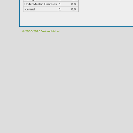
United Arabic Emirates
1
0.0
Iceland
1
0.0
© 2000-2026
Velomobiel.nl