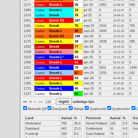
1174
Snoek-L
36
jun-25
1901
590
Carbon
10-09-25
1960
Snoek-L
19
jul-25
0
0
Carbon
15-11-24
1576
Snoek
76
jul-25
0
0
Carbon
16-06-25
1951
Quest XS
187
jul-25
0
0
carbon
15-07-25
1191
Snoek
75
sep-25
1542
756
Carbon
05-11-25
1185
Snoek-L
38
sep-25
1600
285
Carbon
15-03-26
1778
Quest XS
188
okt-25
0
0
carbon
16-10-25
1175
Snoek-L
39
okt-25
1838
285
Carbon
30-04-26
1832
Snoek
77
okt-25
0
0
Carbon
16-10-25
1508
Snoek-L
40
dec-25
0
0
Carbon
19-12-25
2023
Snoek-L
*
43
jan-26
0
0
Carbon
12-01-26
1996
Snoek-L
41
jan-26
0
0
Carbon
26-01-26
1021
Snoek
78
jan-26
5611
1399
Carbon
01-06-26
1216
Snoek-L
47
mrt-26
1031
241
Carbon
20-07-26
1407
Snoek-L
43
apr-26
0
0
Carbon
02-04-26
1355
Snoek-L
44
mei-26
0
0
Carbon
11-05-26
1721
Snoek-L
45
mei-26
0
0
Carbon
27-05-26
1537
Snoek-L
46
jun-26
0
0
Carbon
11-06-26
<<
<
>
>>
volledige lijst
Bluevelo QB
DuoQuest
Mango
Quatrevelo
Quatrevelo+
Land
Aantal
%
Provincie
Aantal
%
Ge
Nederland
765
36.0
Noord Holland
126
5.0
Ma
Duitsland
481
22.0
Gelderland
91
4.0
Vr
Frankrijk
208
9.0
Zuid Holland
79
3.0