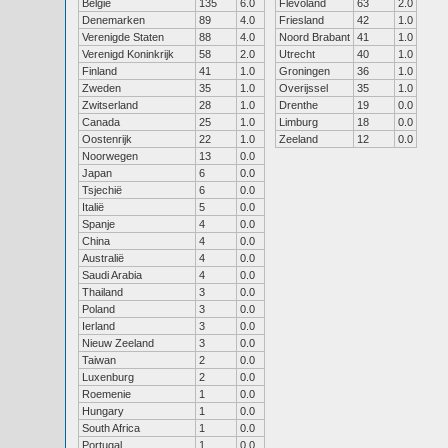
België
135
6.0
Flevoland
63
2.0
Denemarken
89
4.0
Friesland
42
1.0
Verenigde Staten
88
4.0
Noord Brabant
41
1.0
Verenigd Koninkrijk
58
2.0
Utrecht
40
1.0
Finland
41
1.0
Groningen
36
1.0
Zweden
35
1.0
Overijssel
35
1.0
Zwitserland
28
1.0
Drenthe
19
0.0
Canada
25
1.0
Limburg
18
0.0
Oostenrijk
22
1.0
Zeeland
12
0.0
Noorwegen
13
0.0
Japan
6
0.0
Tsjechië
6
0.0
Italië
5
0.0
Spanje
4
0.0
China
4
0.0
Australië
4
0.0
Saudi Arabia
4
0.0
Thailand
3
0.0
Poland
3
0.0
Ierland
3
0.0
Nieuw Zeeland
3
0.0
Taiwan
2
0.0
Luxenburg
2
0.0
Roemenie
1
0.0
Hungary
1
0.0
South Africa
1
0.0
Portugal
1
0.0