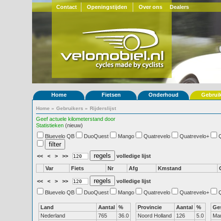
Contact
Openingstijden
Over ons
Dealers
Home
Fietsen
Onderhoud
Gebrui
Home
»
Gebruikers
»
Rijderslijst
Geef actuele kilometerstand door
Statistieken
(nieuw)
Bluevelo QB
DuoQuest
Mango
Quatrevelo
Quatrevelo+
<<
<
>
>>
volledige lijst
Var
Fiets
Nr
Afg
Kmstand
<<
<
>
>>
volledige lijst
Bluevelo QB
DuoQuest
Mango
Quatrevelo
Quatrevelo+
Land
Aantal
%
Provincie
Aantal
%
Ge
Nederland
765
36.0
Noord Holland
126
5.0
Ma