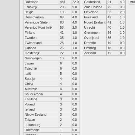
Duitsland
481
22.0
Gelderland
91
4.0
Vr
Frankrijk
208
9.0
Zuid Holland
79
3.0
België
135
6.0
Flevoland
63
2.0
Denemarken
89
4.0
Friesland
42
1.0
Verenigde Staten
88
4.0
Noord Brabant
41
1.0
Verenigd Koninkrijk
58
2.0
Utrecht
40
1.0
Finland
41
1.0
Groningen
36
1.0
Zweden
35
1.0
Overijssel
35
1.0
Zwitserland
28
1.0
Drenthe
19
0.0
Canada
25
1.0
Limburg
18
0.0
Oostenrijk
22
1.0
Zeeland
12
0.0
Noorwegen
13
0.0
Japan
6
0.0
Tsjechië
6
0.0
Italië
5
0.0
Spanje
4
0.0
China
4
0.0
Australië
4
0.0
Saudi Arabia
4
0.0
Thailand
3
0.0
Poland
3
0.0
Ierland
3
0.0
Nieuw Zeeland
3
0.0
Taiwan
2
0.0
Luxenburg
2
0.0
Roemenie
1
0.0