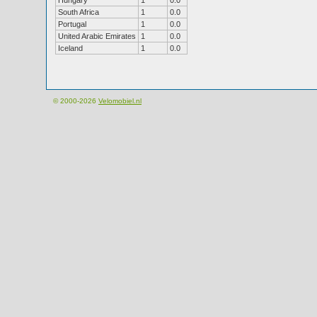
Hungary
1
0.0
South Africa
1
0.0
Portugal
1
0.0
United Arabic Emirates
1
0.0
Iceland
1
0.0
© 2000-2026
Velomobiel.nl