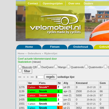
Contact
Openingstijden
Over ons
Dealers
Home
Fietsen
Onderhoud
Gebrui
Home
»
Gebruikers
»
Rijderslijst
Geef actuele kilometerstand door
Statistieken
(nieuw)
Bluevelo QB
DuoQuest
Mango
Quatrevelo
Quatrevelo+
<<
<
>
>>
volledige lijst
Var
Fiets
Nr
Afg
Kmstand
Gem
1276
Snoek
**
7
jul-20
0
0
Carbon
20-07-20
1139
Snoek
1
apr-21
2500
66
Carbon
25-05-24
1044
Snoek
3
mei-21
5000
97
Carbon
15-09-25
1435
Snoek
2
jun-21
0
0
Carbon
25-06-21
1931
Snoek
4
jul-21
0
0
Carbon
02-07-21
1091
Snoek
5
jul-21
3652
686
Carbon
05-01-22