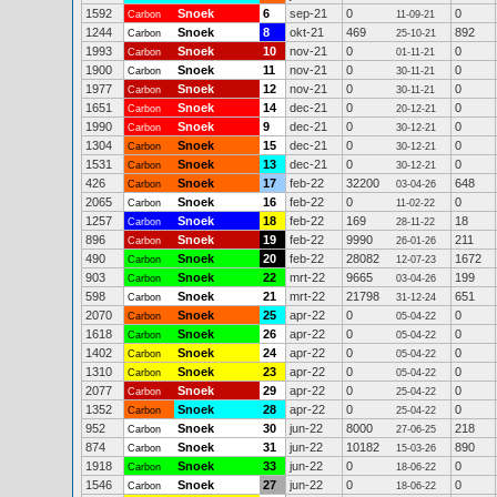
1592
Snoek
6
sep-21
0
0
Carbon
11-09-21
1244
Snoek
8
okt-21
469
892
Carbon
25-10-21
1993
Snoek
10
nov-21
0
0
Carbon
01-11-21
1900
Snoek
11
nov-21
0
0
Carbon
30-11-21
1977
Snoek
12
nov-21
0
0
Carbon
30-11-21
1651
Snoek
14
dec-21
0
0
Carbon
20-12-21
1990
Snoek
9
dec-21
0
0
Carbon
30-12-21
1304
Snoek
15
dec-21
0
0
Carbon
30-12-21
1531
Snoek
13
dec-21
0
0
Carbon
30-12-21
426
Snoek
17
feb-22
32200
648
Carbon
03-04-26
2065
Snoek
16
feb-22
0
0
Carbon
11-02-22
1257
Snoek
18
feb-22
169
18
Carbon
28-11-22
896
Snoek
19
feb-22
9990
211
Carbon
26-01-26
490
Snoek
20
feb-22
28082
1672
Carbon
12-07-23
903
Snoek
22
mrt-22
9665
199
Carbon
03-04-26
598
Snoek
21
mrt-22
21798
651
Carbon
31-12-24
2070
Snoek
25
apr-22
0
0
Carbon
05-04-22
1618
Snoek
26
apr-22
0
0
Carbon
05-04-22
1402
Snoek
24
apr-22
0
0
Carbon
05-04-22
1310
Snoek
23
apr-22
0
0
Carbon
05-04-22
2077
Snoek
29
apr-22
0
0
Carbon
25-04-22
1352
Snoek
28
apr-22
0
0
Carbon
25-04-22
952
Snoek
30
jun-22
8000
218
Carbon
27-06-25
874
Snoek
31
jun-22
10182
890
Carbon
15-03-26
1918
Snoek
33
jun-22
0
0
Carbon
18-06-22
1546
Snoek
27
jun-22
0
0
Carbon
18-06-22