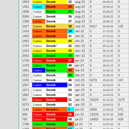
1843
Snoek
32
aug-22
0
0
Carbon
09-08-22
1401
Snoek
34
aug-22
0
0
Carbon
20-08-22
1806
Snoek
35
aug-22
0
0
Carbon
20-08-22
2084
Snoek
36
aug-22
0
0
Carbon
20-08-22
1389
Snoek
37
aug-22
0
0
Carbon
20-08-22
1027
Snoek
38
sep-22
5417
125
Carbon
24-04-26
1416
Snoek
39
okt-22
0
0
Carbon
27-10-22
1462
Snoek
41
okt-22
0
0
Carbon
27-10-22
1962
Snoek
40
okt-22
0
0
Carbon
27-10-22
1767
Snoek
*
42
dec-22
0
0
Carbon
05-12-22
1424
Snoek
43
dec-22
0
0
Carbon
05-12-22
2062
Snoek
45
dec-22
0
0
Carbon
15-12-22
1705
Snoek
47
jan-23
0
0
Carbon
26-01-23
1470
Snoek
48
jan-23
0
0
Carbon
26-01-23
1681
Snoek
44
feb-23
0
0
Carbon
15-02-23
1912
Snoek
49
feb-23
0
0
Carbon
21-02-23
1031
Snoek
46
mrt-23
5273
147
Carbon
25-02-26
2007
Snoek
50
mrt-23
0
0
Carbon
01-03-23
1671
Snoek
54
apr-23
0
0
Carbon
14-04-23
1861
Snoek
53
apr-23
0
0
Carbon
14-04-23
557
Snoek
51
apr-23
24224
1175
Carbon
31-12-24
2073
Snoek
52
apr-23
0
0
Carbon
14-04-23
1140
Snoek-L
1
jun-23
2500
272
Carbon
12-03-24
666
Snoek
56
jun-23
19129
530
Carbon
01-07-26
782
Snoek
58
jul-23
14002
428
Carbon
03-04-26
1789
Snoek
59
jul-23
0
0
Carbon
14-07-23