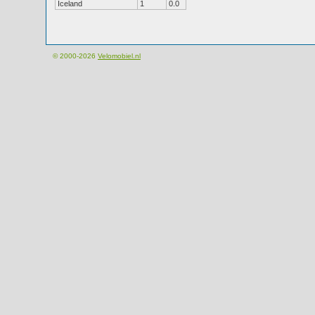
Iceland
1
0.0
© 2000-2026
Velomobiel.nl