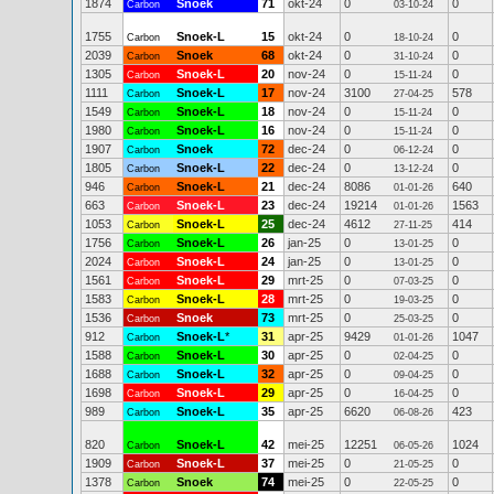
1874
Snoek
71
okt-24
0
0
Carbon
03-10-24
1755
Snoek-L
15
okt-24
0
0
Carbon
18-10-24
2039
Snoek
68
okt-24
0
0
Carbon
31-10-24
1305
Snoek-L
20
nov-24
0
0
Carbon
15-11-24
1111
Snoek-L
17
nov-24
3100
578
Carbon
27-04-25
1549
Snoek-L
18
nov-24
0
0
Carbon
15-11-24
1980
Snoek-L
16
nov-24
0
0
Carbon
15-11-24
1907
Snoek
72
dec-24
0
0
Carbon
06-12-24
1805
Snoek-L
22
dec-24
0
0
Carbon
13-12-24
946
Snoek-L
21
dec-24
8086
640
Carbon
01-01-26
663
Snoek-L
23
dec-24
19214
1563
Carbon
01-01-26
1053
Snoek-L
25
dec-24
4612
414
Carbon
27-11-25
1756
Snoek-L
26
jan-25
0
0
Carbon
13-01-25
2024
Snoek-L
24
jan-25
0
0
Carbon
13-01-25
1561
Snoek-L
29
mrt-25
0
0
Carbon
07-03-25
1583
Snoek-L
28
mrt-25
0
0
Carbon
19-03-25
1536
Snoek
73
mrt-25
0
0
Carbon
25-03-25
912
Snoek-L
*
31
apr-25
9429
1047
Carbon
01-01-26
1588
Snoek-L
30
apr-25
0
0
Carbon
02-04-25
1688
Snoek-L
32
apr-25
0
0
Carbon
09-04-25
1698
Snoek-L
29
apr-25
0
0
Carbon
16-04-25
989
Snoek-L
35
apr-25
6620
423
Carbon
06-08-26
820
Snoek-L
42
mei-25
12251
1024
Carbon
06-05-26
1909
Snoek-L
37
mei-25
0
0
Carbon
21-05-25
1378
Snoek
74
mei-25
0
0
Carbon
22-05-25