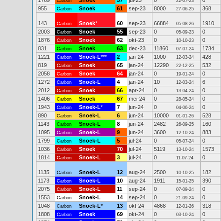
1769
Snoek
57
jul-23
0
0
Carbon
22-07-23
955
Snoek
61
sep-23
8000
368
Carbon
27-06-25
143
Snoek
*
60
sep-23
66884
1910
Carbon
05-08-26
2003
Snoek
55
sep-23
0
0
Carbon
05-09-23
1876
Snoek
62
okt-23
0
0
Carbon
10-10-23
831
Snoek
63
dec-23
11860
1734
Carbon
07-07-24
1221
Snoek-L
***
2
jan-24
1000
428
Carbon
12-03-24
819
Snoek
65
jan-24
12290
532
Carbon
22-12-25
2058
Snoek
64
jan-24
0
0
Carbon
19-01-24
1272
Snoek-L
4
jan-24
10
6
Carbon
12-03-24
2012
Snoek
66
apr-24
0
0
Carbon
13-04-24
1406
Snoek
67
mei-24
0
0
Carbon
28-05-24
1943
Snoek-L
*
7
jun-24
0
0
Carbon
04-06-24
890
Snoek-L
6
jun-24
10000
528
Carbon
01-01-26
1143
Snoek-L
8
jun-24
2482
160
Carbon
26-09-25
1095
Snoek-L
9
jun-24
3600
883
Carbon
12-10-24
1799
Snoek-L
5
jul-24
0
0
Carbon
05-07-24
1036
Snoek
70
jul-24
5119
1573
Carbon
13-10-24
1814
Snoek-L
3
jul-24
0
0
Carbon
11-07-24
1135
Snoek-L
12
aug-24
2500
182
Carbon
10-10-25
1173
Snoek-L
10
aug-24
1911
390
Carbon
15-01-25
2075
Snoek-L
11
sep-24
0
0
Carbon
07-09-24
1553
Snoek-L
14
sep-24
0
0
Carbon
21-09-24
1048
Snoek-L
*
13
okt-24
4868
318
Carbon
12-01-26
1808
Snoek
69
okt-24
0
0
Carbon
03-10-24