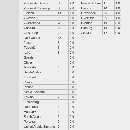
Verenigde Staten
88
4.0
Noord Brabant
41
1.0
Verenigd Koninkrijk
58
2.0
Utrecht
40
1.0
Finland
41
1.0
Groningen
36
1.0
Zweden
35
1.0
Overijssel
35
1.0
Zwitserland
28
1.0
Drenthe
19
0.0
Canada
25
1.0
Limburg
18
0.0
Oostenrijk
22
1.0
Zeeland
12
0.0
Noorwegen
13
0.0
Japan
6
0.0
Tsjechië
6
0.0
Italië
5
0.0
Spanje
4
0.0
China
4
0.0
Australië
4
0.0
Saudi Arabia
4
0.0
Thailand
3
0.0
Poland
3
0.0
Ierland
3
0.0
Nieuw Zeeland
3
0.0
Taiwan
2
0.0
Luxenburg
2
0.0
Roemenie
1
0.0
Hungary
1
0.0
South Africa
1
0.0
Portugal
1
0.0
United Arabic Emirates
1
0.0