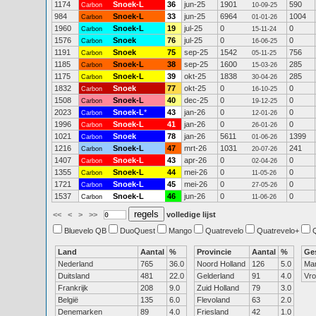
1174
Snoek-L
36
jun-25
1901
590
Carbon
10-09-25
984
Snoek-L
33
jun-25
6964
1004
Carbon
01-01-26
1960
Snoek-L
19
jul-25
0
0
Carbon
15-11-24
1576
Snoek
76
jul-25
0
0
Carbon
16-06-25
1191
Snoek
75
sep-25
1542
756
Carbon
05-11-25
1185
Snoek-L
38
sep-25
1600
285
Carbon
15-03-26
1175
Snoek-L
39
okt-25
1838
285
Carbon
30-04-26
1832
Snoek
77
okt-25
0
0
Carbon
16-10-25
1508
Snoek-L
40
dec-25
0
0
Carbon
19-12-25
2023
Snoek-L
*
43
jan-26
0
0
Carbon
12-01-26
1996
Snoek-L
41
jan-26
0
0
Carbon
26-01-26
1021
Snoek
78
jan-26
5611
1399
Carbon
01-06-26
1216
Snoek-L
47
mrt-26
1031
241
Carbon
20-07-26
1407
Snoek-L
43
apr-26
0
0
Carbon
02-04-26
1355
Snoek-L
44
mei-26
0
0
Carbon
11-05-26
1721
Snoek-L
45
mei-26
0
0
Carbon
27-05-26
1537
Snoek-L
46
jun-26
0
0
Carbon
11-06-26
<<
<
>
>>
volledige lijst
Bluevelo QB
DuoQuest
Mango
Quatrevelo
Quatrevelo+
Land
Aantal
%
Provincie
Aantal
%
Ge
Nederland
765
36.0
Noord Holland
126
5.0
Ma
Duitsland
481
22.0
Gelderland
91
4.0
Vr
Frankrijk
208
9.0
Zuid Holland
79
3.0
België
135
6.0
Flevoland
63
2.0
Denemarken
89
4.0
Friesland
42
1.0