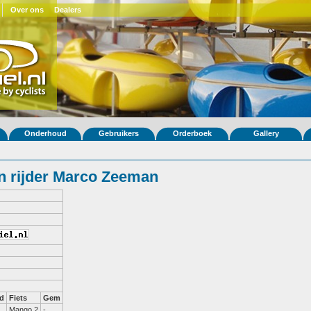
Over ons
Dealers
Onderhoud
Gebruikers
Orderboek
Gallery
n rijder Marco Zeeman
d
Fiets
Gem
Mango 2
-