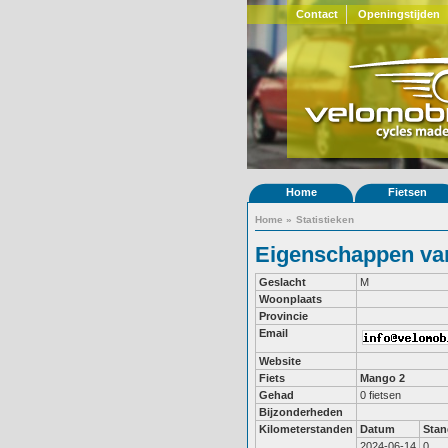
Contact
Openingstijden
Home
Fietsen
Home
»
Statistieken
Eigenschappen va
Geslacht
M
Woonplaats
Provincie
Email
Website
Fiets
Mango 2
Gehad
0 fietsen
Bijzonderheden
Kilometerstanden
Datum
Stan
2024-06-14
0