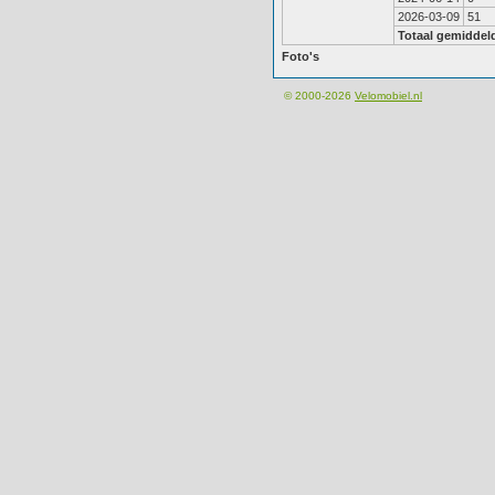
2026-03-09
51
Totaal gemiddel
Foto's
© 2000-2026
Velomobiel.nl