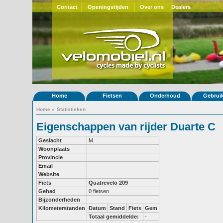
Contact
Openingstijden
Over ons
Dealers
Home
Fietsen
Onderhoud
Gebrui
Home
»
Statistieken
Eigenschappen van rijder Duarte C
Geslacht
M
Woonplaats
Provincie
Email
Website
Fiets
Quatrevelo 209
Gehad
0 fietsen
Bijzonderheden
Kilometerstanden
Datum
Stand
Fiets
Gem
Totaal gemiddelde:
-