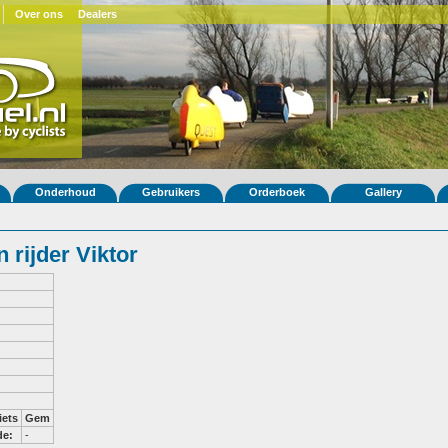
Over ons
Dealers
Onderhoud
Gebruikers
Orderboek
Gallery
rijder Viktor
iets
Gem
de:
-