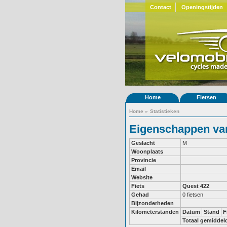
Contact
Openingstijden
Home
Fietsen
Home
»
Statistieken
Eigenschappen van 
Geslacht
M
Woonplaats
Provincie
Email
Website
Fiets
Quest 422
Gehad
0 fietsen
Bijzonderheden
Kilometerstanden
Datum
Stand
F
Totaal gemiddel