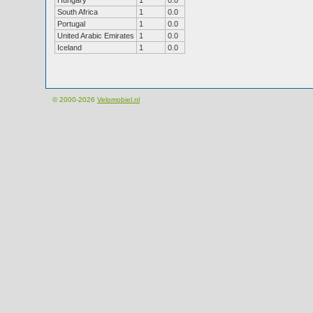
Hungary
1
0.0
South Africa
1
0.0
Portugal
1
0.0
United Arabic Emirates
1
0.0
Iceland
1
0.0
© 2000-2026
Velomobiel.nl