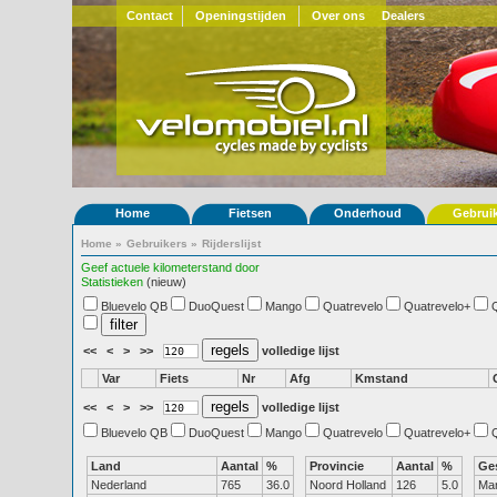
Contact
Openingstijden
Over ons
Dealers
Home
Fietsen
Onderhoud
Gebrui
Home
»
Gebruikers
»
Rijderslijst
Geef actuele kilometerstand door
Statistieken
(nieuw)
Bluevelo QB
DuoQuest
Mango
Quatrevelo
Quatrevelo+
<<
<
>
>>
volledige lijst
Var
Fiets
Nr
Afg
Kmstand
<<
<
>
>>
volledige lijst
Bluevelo QB
DuoQuest
Mango
Quatrevelo
Quatrevelo+
Land
Aantal
%
Provincie
Aantal
%
Ge
Nederland
765
36.0
Noord Holland
126
5.0
Ma