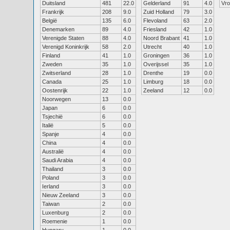
Duitsland
481
22.0
Gelderland
91
4.0
Vr
Frankrijk
208
9.0
Zuid Holland
79
3.0
België
135
6.0
Flevoland
63
2.0
Denemarken
89
4.0
Friesland
42
1.0
Verenigde Staten
88
4.0
Noord Brabant
41
1.0
Verenigd Koninkrijk
58
2.0
Utrecht
40
1.0
Finland
41
1.0
Groningen
36
1.0
Zweden
35
1.0
Overijssel
35
1.0
Zwitserland
28
1.0
Drenthe
19
0.0
Canada
25
1.0
Limburg
18
0.0
Oostenrijk
22
1.0
Zeeland
12
0.0
Noorwegen
13
0.0
Japan
6
0.0
Tsjechië
6
0.0
Italië
5
0.0
Spanje
4
0.0
China
4
0.0
Australië
4
0.0
Saudi Arabia
4
0.0
Thailand
3
0.0
Poland
3
0.0
Ierland
3
0.0
Nieuw Zeeland
3
0.0
Taiwan
2
0.0
Luxenburg
2
0.0
Roemenie
1
0.0