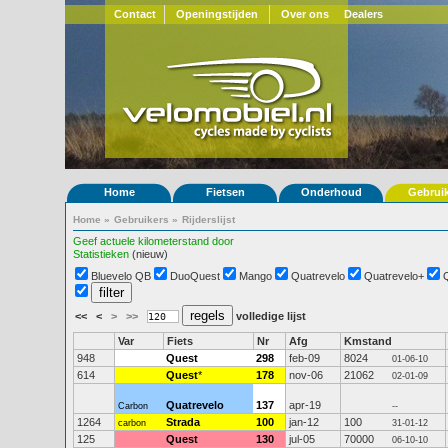
Contact
Openingstijden
Over ons
Dealers
Home
Fietsen
Onderhoud
Gebrui
Home
»
Gebruikers
»
Rijderslijst
Geef actuele kilometerstand door
Statistieken
(nieuw)
Bluevelo QB
DuoQuest
Mango
Quatrevelo
Quatrevelo+
<<
<
>
>>
volledige lijst
Var
Fiets
Nr
Afg
Kmstand
948
Quest
298
feb-09
8024
01-06-10
614
Quest
*
178
nov-06
21062
02-01-09
Quatrevelo
137
apr-19
Carbon
--
1264
Strada
100
jan-12
100
carbon
31-01-12
125
Quest
130
jul-05
70000
06-10-10