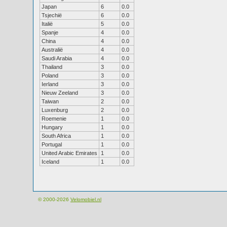
Japan
6
0.0
Tsjechië
6
0.0
Italië
5
0.0
Spanje
4
0.0
China
4
0.0
Australië
4
0.0
Saudi Arabia
4
0.0
Thailand
3
0.0
Poland
3
0.0
Ierland
3
0.0
Nieuw Zeeland
3
0.0
Taiwan
2
0.0
Luxenburg
2
0.0
Roemenie
1
0.0
Hungary
1
0.0
South Africa
1
0.0
Portugal
1
0.0
United Arabic Emirates
1
0.0
Iceland
1
0.0
© 2000-2026
Velomobiel.nl