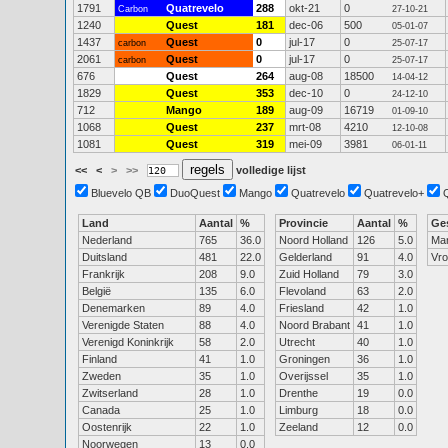
1791
Quatrevelo
288
okt-21
0
Carbon
27-10-21
1240
Quest
181
dec-06
500
05-01-07
1437
Quest
0
jul-17
0
carbon
25-07-17
2061
Quest
0
jul-17
0
carbon
25-07-17
676
Quest
264
aug-08
18500
14-04-12
1829
Quest
353
dec-10
0
24-12-10
712
Mango
189
aug-09
16719
01-09-10
1068
Quest
237
mrt-08
4210
12-10-08
1081
Quest
319
mei-09
3981
06-01-11
<<
<
>
>>
volledige lijst
Bluevelo QB
DuoQuest
Mango
Quatrevelo
Quatrevelo+
Land
Aantal
%
Provincie
Aantal
%
Ge
Nederland
765
36.0
Noord Holland
126
5.0
Ma
Duitsland
481
22.0
Gelderland
91
4.0
Vr
Frankrijk
208
9.0
Zuid Holland
79
3.0
België
135
6.0
Flevoland
63
2.0
Denemarken
89
4.0
Friesland
42
1.0
Verenigde Staten
88
4.0
Noord Brabant
41
1.0
Verenigd Koninkrijk
58
2.0
Utrecht
40
1.0
Finland
41
1.0
Groningen
36
1.0
Zweden
35
1.0
Overijssel
35
1.0
Zwitserland
28
1.0
Drenthe
19
0.0
Canada
25
1.0
Limburg
18
0.0
Oostenrijk
22
1.0
Zeeland
12
0.0
Noorwegen
13
0.0