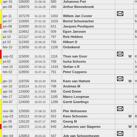
apr-01
106000
580
Johannes Frei
H
21-06-16
jan-08
106976
490
Arthur Bennebroek
01-04-26
jan-11
107278
1002
Willem Jan Coster
D
31-12-19
jan-07
110000
1016
Bernd Schumacher
M
27-01-16
jun-08
110000
621
Jacques Pouliquen
08-03-23
okt-05
110652
509
Egon Janssen
B
20-11-23
jul-10
112117
787
Rob Hebbes
M
14-05-22
jul-10
112400
768
Hilbert O
22-09-22
feb-10
113650
1158
Onbekend
01-05-18
sep-02
115000
1116
Theo van Goor
W
K
31-03-11
jul-02
116500
758
Ischa Schoots
L
18-04-15
mei-15
118200
1419
Stefan v R
A
07-05-22
feb-02
118650
791
Peter Coppens
A
31-07-14
jan-10
118700
934
Kees van Hattem
W
H
09-10-20
okt-10
119214
798
Andreas M
31-03-23
apr-02
120000
949
Gerd Dreier
11-10-12
feb-17
122653
1185
Marco Loogman
A
01-10-25
mrt-07
124000
1286
Gerrit Geerlings
M
16-03-15
nov-06
125000
625
Pim Verhoeven
27-06-23
sep-03
126113
552
Kees Schouten
W
B
05-09-22
jan-05
126120
840
Georg M
04-07-17
okt-09
126372
649
Johannes van Slageren
W
B
13-01-26
dec-04
126853
547
Job van Schoonhoven
26-03-24