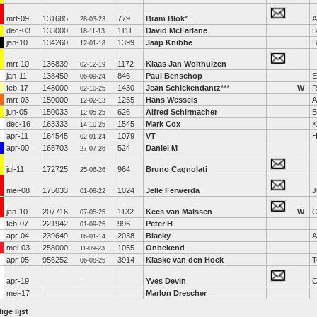
mrt-09
131685
779
Bram Blok
*
A
28-03-23
dec-03
133000
1111
David McFarlane
B
18-11-13
jan-10
134260
1399
Jaap Knibbe
B
12-01-18
mrt-10
136839
1172
Klaas Jan Wolthuizen
02-12-19
jan-11
138450
846
Paul Benschop
E
06-09-24
feb-17
148000
1430
Jean Schickendantz
***
W
R
02-10-25
mrt-03
150000
1255
Hans Wessels
A
12-02-13
jun-05
150033
626
Alfred Schirmacher
B
12-05-25
dec-16
163333
1545
Mark Cox
K
14-10-25
apr-11
164545
1079
VT
H
02-01-24
apr-00
165703
524
Daniel M
27-07-26
jul-11
172725
964
Bruno Cagnolati
25-06-26
mei-08
175033
1024
Jelle Ferwerda
J
01-08-22
jan-10
207716
1132
Kees van Malssen
W
G
07-05-25
feb-07
221942
996
Peter H
01-09-25
apr-04
239649
2038
Blacky
A
16-01-14
mei-03
258000
1055
Onbekend
11-09-23
apr-05
956252
3914
Klaske van den Hoek
T
06-08-25
apr-19
Yves Devin
C
--
mei-17
Marlon Drescher
--
ige lijst