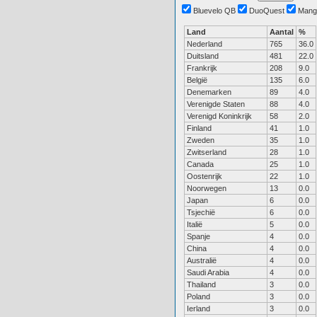
Bluevelo QB
DuoQuest
Mang
Land
Aantal
%
Nederland
765
36.0
Duitsland
481
22.0
Frankrijk
208
9.0
België
135
6.0
Denemarken
89
4.0
Verenigde Staten
88
4.0
Verenigd Koninkrijk
58
2.0
Finland
41
1.0
Zweden
35
1.0
Zwitserland
28
1.0
Canada
25
1.0
Oostenrijk
22
1.0
Noorwegen
13
0.0
Japan
6
0.0
Tsjechië
6
0.0
Italië
5
0.0
Spanje
4
0.0
China
4
0.0
Australië
4
0.0
Saudi Arabia
4
0.0
Thailand
3
0.0
Poland
3
0.0
Ierland
3
0.0