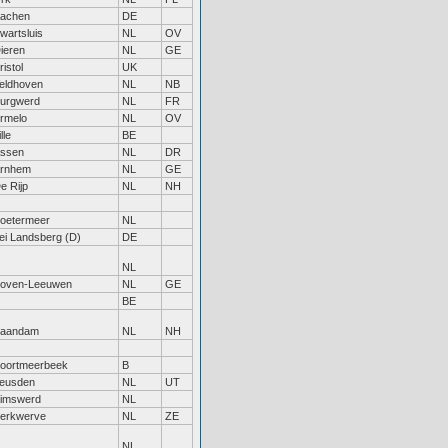
achen
DE
wartsluis
NL
OV
ieren
NL
GE
ristol
UK
eldhoven
NL
NB
urgwerd
NL
FR
rmelo
NL
OV
ille
BE
ssen
NL
DR
rnhem
NL
GE
e Rijp
NL
NH
oetermeer
NL
ei Landsberg (D)
DE
NL
oven-Leeuwen
NL
GE
BE
aandam
NL
NH
oortmeerbeek
B
eusden
NL
UT
imswerd
NL
erkwerve
NL
ZE
NL