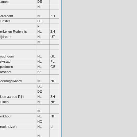
ameln
DE
NL
ordrecht
NL
ZH
ünster
DE
F
erkel en Rodenrijs
NL
ZH
ijdrecht
NL
UT
NL
oudhoorn
NL
GE
elystad
NL
FL
peldoorn
NL
GE
arschot
BE
eerhugowaard
NL
NH
DE
DE
lpen aan de Rijn
NL
ZH
uiden
NL
NH
NL
erkhout
NL
NH
NO
roekhuizen
NL
LI
NL