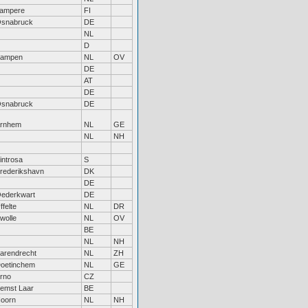
ampere
FI
snabruck
DE
NL
D
ampen
NL
OV
DE
AT
DE
snabruck
DE
rnhem
NL
GE
NL
NH
introsa
S
rederikshavn
DK
DE
ederkwart
DE
ffelte
NL
DR
wolle
NL
OV
BE
NL
NH
arendrecht
NL
ZH
oetinchem
NL
GE
rno
CZ
emst Laar
BE
oorn
NL
NH