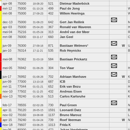
apr-08
75000
521
Dietmar Maderböck
18-08-20
mrt-12
75000
499
Paul de Jong
W
01-10-24
mrt-08
75000
402
Willem Heeringa
W
27-09-23
dec-13
75000
642
Gert Jan Reilink
M
31-08-23
apr-03
75000
367
Ronald van Waveren
H
05-04-20
mei-04
75216
313
André van der Meer
R
01-05-24
mrt-08
76000
660
Jan Geel
O
03-11-17
jun-09
76300
871
Bastiaan Welmers
*
W
U
27-09-16
jan-10
76314
535
Rob Heynickx
B
17-11-21
mei-08
76362
584
Bastiaan Prickartz
31-03-19
mei-05
76942
304
Ton Vlaar
H
01-06-26
jun-17
76992
702
Adriaan Manhave
W
K
01-08-26
jun-09
77000
687
ICB
D
13-10-18
mrt-11
77044
652
Erik van Bezu
H
01-01-21
nov-10
77502
432
Andreas Eisen
K
01-11-25
nov-13
78240
513
Carlos Karlsruhe
K
01-08-26
feb-17
78555
730
Paul Groen
N
02-02-26
apr-11
79120
1591
Leonardi Datz
B
26-05-15
nov-02
79160
1137
Bruno Marouz
L
19-08-08
apr-15
79240
739
Roef Veerman
W
N
01-04-24
nov-18
79607
1013
Frida K
03-06-25
jan-06
80000
472
Johan Vandekeere
U