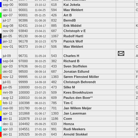
sep-00
90000
618
Kai Jokela
T
15-10-12
okt-11
90001
594
Max Weldert
O
11-04-25
apr-07
90001
426
Art B
05-11-25
jul-17
90386
832
BerndB
01-08-26
aug-08
92431
885
Erik Middel
K
23-04-17
nov-09
93840
687
Christoph v E
15-04-21
jan-05
95130
1067
Rudolf Hartl
06-06-12
jan-12
96178
679
Patrick Wolf
30-10-23
nov-01
96373
506
Max Weldert
O
15-09-17
jul-09
96731
543
Charles H
A
31-05-24
sep-04
97000
382
Richard B
30-10-25
apr-03
97636
433
Sven Stoffelen
09-01-22
okt-02
98500
687
Jonatan Edlund
V
08-09-14
nov-12
99995
1383
Søren Flensted Möller
F
01-12-18
jul-01
99999
482
Christoph Behrendt
14-09-18
jun-05
100000
473
Silke M
O
03-01-23
mrt-09
100000
509
Kees Broekhuizen
U
23-07-25
aug-12
100010
609
Paulus den Boer
**
Z
01-04-26
feb-12
100398
785
Tim C
06-10-21
mei-00
101780
701
Jan Willem Meijer
01-06-12
apr-11
101868
1393
Jan Laverman
B
01-06-17
okt-11
102878
1186
Coen
D
23-12-18
dec-11
104492
633
Honza
B
05-09-25
apr-10
104551
991
Rudi Meekers
Z
27-01-19
okt-11
105325
643
Arnold Stokkel
H
30-05-25