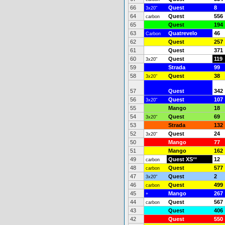
66
Quest
8
3x20"
64
Quest
556
carbon
65
Quest
194
63
Quatrevelo
46
Carbon
62
Quest
257
61
Quest
371
60
Quest
119
3x20"
59
Strada
99
58
Quest
38
3x20"
57
Quest
342
56
Quest
107
3x20"
55
Mango
18
54
Quest
69
3x20"
53
Strada
132
52
Quest
24
3x20"
50
Mango
77
51
Mango
162
49
Quest XS
**
12
carbon
48
Quest
577
carbon
47
Quest
2
3x20"
46
Quest
499
carbon
45
Mango
267
+
44
Quest
567
carbon
43
Quest
406
42
Quest
550