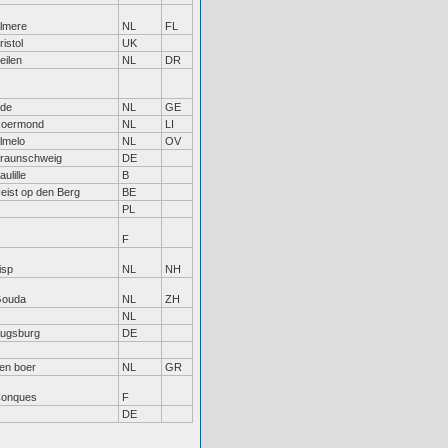
lmere
NL
FL
ristol
UK
eilen
NL
DR
de
NL
GE
oermond
NL
LI
lmelo
NL
OV
raunschweig
DE
aulille
B
eist op den Berg
BE
PL
F
isp
NL
NH
ouda
NL
ZH
NL
ugsburg
DE
en boer
NL
GR
onques
F
DE