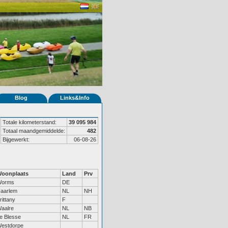
Blog
Links&Info
Totale kilometerstand:
39 095 984
Totaal maandgemiddelde:
482
Bijgewerkt:
06-08-26
oonplaats
Land
Prv
orms
DE
aarlem
NL
NH
rittany
F
aalre
NL
NB
e Blesse
NL
FR
estdorpe