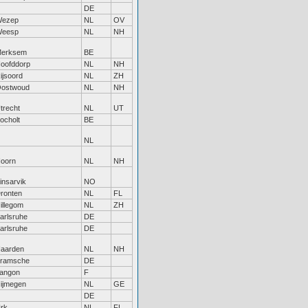
DE
ezep
NL
OV
eesp
NL
NH
erksem
BE
oofddorp
NL
NH
ijsoord
NL
ZH
ostwoud
NL
NH
trecht
NL
UT
ocholt
BE
NL
oorn
NL
NH
insarvik
NO
ronten
NL
FL
illegom
NL
ZH
arlsruhe
DE
arlsruhe
DE
aarden
NL
NH
ramsche
DE
angon
F
ijmegen
NL
GE
DE
rk
NL
FL