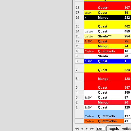
18
Quest
*
307
17
Quest
89
3x20"
16
Mango
232
+
15
Quest
402
14
Quest
459
carbon
13
Strada
***
254
carbon
12
Quest
75
3x20"
11
Mango
74
10
Quatrevelo
16
Carbon
9
Strada
70
8
Quest
1
3x20"
7
Quest
524
6
Mango
128
5
Quest
387
4
Quest
189
3
Quest
97
3x20"
2
Mango
20
1
Quest
129
3x20"
Quatrevelo
137
Carbon
Quatrevelo+
43
Carbon
<<
<
>
>>
volled