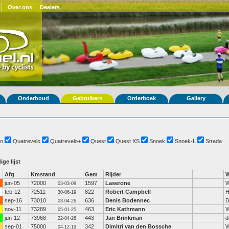
Over ons
Dealers
Onderhoud
Gebruikers
Orderboek
Gallery
o
Quatrevelo
Quatrevelo+
Quest
Quest XS
Snoek
Snoek-L
Strada
ige lijst
Afg
Kmstand
Gem
Rijder
W
jun-05
72000
1597
Laserone
W
03-03-09
feb-12
72511
822
Robert Campbell
H
30-06-19
sep-16
73010
636
Denis Bodennec
B
03-04-26
nov-11
73289
463
Eric Kathmann
W
05-01-25
jun-12
73968
443
Jan Brinkman
d
22-04-26
sep-01
75000
342
Dimitri van den Bossche
W
04-12-19