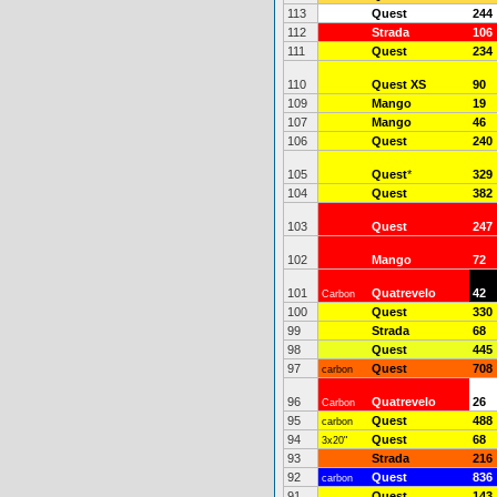
113
Quest
244
112
Strada
106
111
Quest
234
110
Quest XS
90
109
Mango
19
107
Mango
46
106
Quest
240
105
Quest
*
329
104
Quest
382
103
Quest
247
102
Mango
72
101
Quatrevelo
42
Carbon
100
Quest
330
99
Strada
68
98
Quest
445
97
Quest
708
carbon
96
Quatrevelo
26
Carbon
95
Quest
488
carbon
94
Quest
68
3x20"
93
Strada
216
92
Quest
836
carbon
91
Quest
143