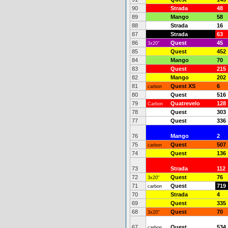
90
Strada
48
89
Mango
58
88
Strada
16
87
Strada
63
86
Quest
45
3x20"
85
Quest
452
84
Mango
70
83
Quest
215
82
Mango
202
81
Quest XS
6
carbon
80
Quest
516
79
Quatrevelo
128
Carbon
78
Quest
303
77
Quest
336
76
Mango
2
75
Quest
507
carbon
74
Quest
136
73
Strada
112
72
Quest
76
3x20"
71
Quest
719
carbon
70
Strada
4
69
Quest
335
68
Quest
70
3x20"
67
Quest
534
carbon