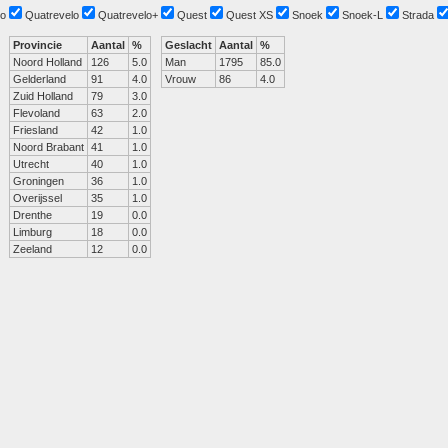
o
Quatrevelo
Quatrevelo+
Quest
Quest XS
Snoek
Snoek-L
Strada
Provincie
Aantal
%
Geslacht
Aantal
%
Noord Holland
126
5.0
Man
1795
85.0
Gelderland
91
4.0
Vrouw
86
4.0
Zuid Holland
79
3.0
Flevoland
63
2.0
Friesland
42
1.0
Noord Brabant
41
1.0
Utrecht
40
1.0
Groningen
36
1.0
Overijssel
35
1.0
Drenthe
19
0.0
Limburg
18
0.0
Zeeland
12
0.0