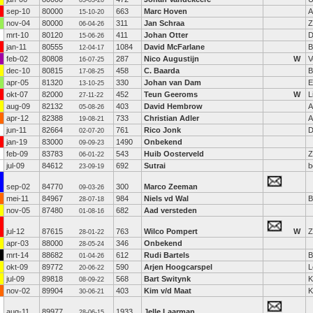
03-03-20
sep-10
80000
663
Marc Hoven
A
15-10-20
nov-04
80000
311
Jan Schraa
Z
06-04-26
mrt-10
80120
411
Johan Otter
D
15-06-26
jan-11
80555
1084
David McFarlane
B
12-04-17
feb-02
80808
287
Nico Augustijn
W
V
16-07-25
dec-10
80815
458
C. Baarda
B
17-08-25
apr-05
81320
330
Johan van Dam
E
13-10-25
okt-07
82000
452
Teun Geeroms
W
L
27-11-22
aug-09
82132
403
David Hembrow
A
05-08-26
apr-12
82388
733
Christian Adler
A
19-08-21
jun-11
82664
761
Rico Jonk
D
02-07-20
jan-19
83000
1490
Onbekend
09-09-23
feb-09
83783
543
Huib Oosterveld
Z
06-01-22
jul-09
84612
692
Sutrai
b
23-09-19
sep-02
84770
300
Marco Zeeman
09-03-26
mei-11
84967
984
Niels vd Wal
B
28-07-18
nov-05
87480
682
Aad versteden
01-08-16
jul-12
87615
763
Wilco Pompert
W
Z
28-01-22
apr-03
88000
346
Onbekend
28-05-24
mrt-14
88682
612
Rudi Bartels
B
01-04-26
okt-09
89772
590
Arjen Hoogcarspel
L
20-06-22
jul-09
89818
568
Bart Switynk
K
08-09-22
nov-02
89904
403
Kim v/d Maat
K
30-06-21
aug-11
89977
1933
Jelle Laarman
28-06-15