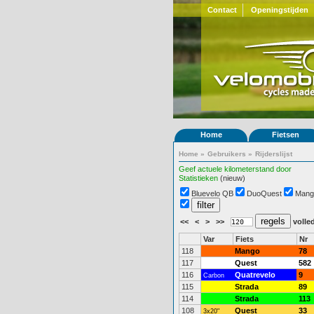
Contact
Openingstijden
Home
Fietsen
Home
»
Gebruikers
»
Rijderslijst
Geef actuele kilometerstand door
Statistieken
(nieuw)
Bluevelo QB
DuoQuest
Mang
<<
<
>
>>
volled
Var
Fiets
Nr
118
Mango
78
117
Quest
582
116
Quatrevelo
9
Carbon
115
Strada
89
114
Strada
113
108
Quest
33
3x20"