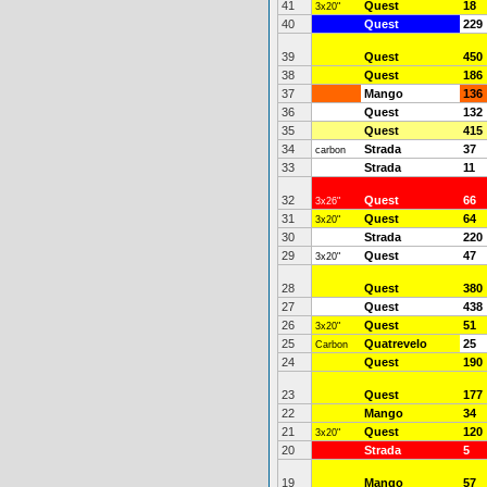
41
Quest
18
3x20"
40
Quest
229
39
Quest
450
38
Quest
186
37
Mango
136
36
Quest
132
35
Quest
415
34
Strada
37
carbon
33
Strada
11
32
Quest
66
3x26"
31
Quest
64
3x20"
30
Strada
220
29
Quest
47
3x20"
28
Quest
380
27
Quest
438
26
Quest
51
3x20"
25
Quatrevelo
25
Carbon
24
Quest
190
23
Quest
177
22
Mango
34
21
Quest
120
3x20"
20
Strada
5
19
Mango
57