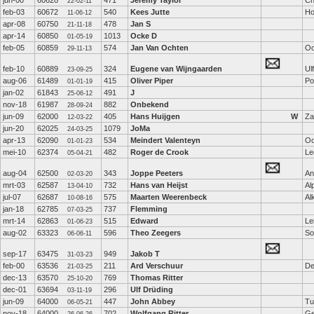
jun-00
60628
471
Jeremy Taylor
Ch
22-02-11
feb-03
60672
540
Kees Jutte
Ho
11-06-12
apr-08
60750
478
Jan S
21-11-18
apr-14
60850
1013
Ocke D
01-05-19
feb-05
60859
574
Jan Van Ochten
Oo
29-11-13
feb-10
60889
324
Eugene van Wijngaarden
Ulf
23-09-25
aug-06
61489
415
Oliver Piper
Po
01-01-19
jan-02
61843
491
J
25-06-12
nov-18
61987
882
Onbekend
28-09-24
jun-09
62000
405
Hans Huijgen
W
Z
12-03-22
jun-20
62025
1079
JoMa
24-03-25
apr-13
62090
534
Meindert Valenteyn
Oo
01-01-23
mei-10
62374
482
Roger de Crook
Le
05-04-21
aug-04
62500
343
Joppe Peeters
An
02-03-20
mrt-03
62587
732
Hans van Heijst
Al
13-04-10
jul-07
62687
575
Maarten Weerenbeck
Al
10-08-16
jan-18
62785
737
Flemming
07-03-25
mrt-14
62863
515
Edward
Le
01-06-23
aug-02
63323
596
Theo Zeegers
So
06-06-11
sep-17
63475
949
Jakob T
31-03-23
feb-00
63536
211
Ard Verschuur
De
21-03-25
dec-13
63570
769
Thomas Ritter
25-10-20
dec-01
63694
296
Ulf Drüding
03-11-19
jun-09
64000
447
John Abbey
Tu
06-05-21
nov-18
64000
702
Wolfgang Ritter
Ge