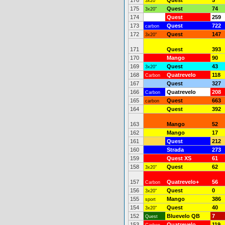
176
Quest
5
3x20"
175
Quest
74
3x20"
174
Quest
259
173
Quest
722
carbon
172
Quest
147
3x20"
171
Quest
393
170
Mango
90
169
Quest
43
3x20"
168
Quatrevelo
118
Carbon
167
Quest
327
166
Quatrevelo
208
Carbon
165
Quest
663
carbon
164
Quest
392
163
Mango
52
162
Mango
17
161
Quest
212
160
Strada
273
159
Quest XS
61
158
Quest
62
3x20"
157
Quatrevelo+
56
Carbon
156
Quest
0
3x20"
155
Mango
386
sport
154
Quest
40
3x20"
152
Bluevelo QB
7
Quest
153
Quatrevelo
119