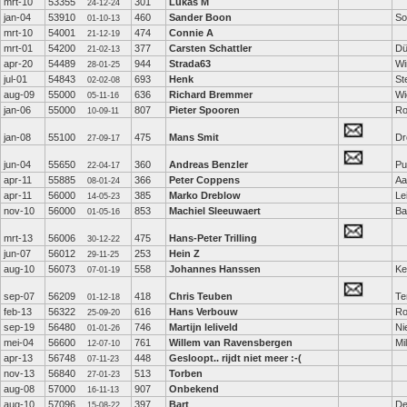
mrt-10
53355
301
Lukas M
24-12-24
jan-04
53910
460
Sander Boon
So
01-10-13
mrt-10
54001
474
Connie A
21-12-19
mrt-01
54200
377
Carsten Schattler
Dü
21-02-13
apr-20
54489
944
Strada63
Wi
28-01-25
jul-01
54843
693
Henk
St
02-02-08
aug-09
55000
636
Richard Bremmer
Wi
05-11-16
jan-06
55000
807
Pieter Spooren
Ro
10-09-11
jan-08
55100
475
Mans Smit
Dr
27-09-17
jun-04
55650
360
Andreas Benzler
Pu
22-04-17
apr-11
55885
366
Peter Coppens
Aa
08-01-24
apr-11
56000
385
Marko Dreblow
Le
14-05-23
nov-10
56000
853
Machiel Sleeuwaert
Ba
01-05-16
mrt-13
56006
475
Hans-Peter Trilling
30-12-22
jun-07
56012
253
Hein Z
29-11-25
aug-10
56073
558
Johannes Hanssen
Ke
07-01-19
sep-07
56209
418
Chris Teuben
Te
01-12-18
feb-13
56322
616
Hans Verbouw
Ro
25-09-20
sep-19
56480
746
Martijn leliveld
Ni
01-01-26
mei-04
56600
761
Willem van Ravensbergen
Mi
12-07-10
apr-13
56748
448
Gesloopt.. rijdt niet meer :-(
07-11-23
nov-13
56840
513
Torben
27-01-23
aug-08
57000
907
Onbekend
16-11-13
aug-10
57096
397
Bart
De
15-08-22