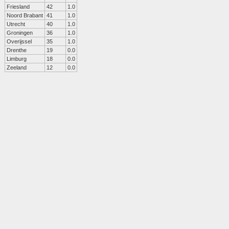
Friesland
42
1.0
Noord Brabant
41
1.0
Utrecht
40
1.0
Groningen
36
1.0
Overijssel
35
1.0
Drenthe
19
0.0
Limburg
18
0.0
Zeeland
12
0.0