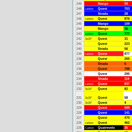
249
Mango
59
248
Quest
703
carbon
247
Strada
28
246
Quest
876
carbon
245
Mango
109
244
Mango
36
243
Quest
777
carbon
242
Quest
31
3x20"
241
Quest
223
240
Strada
56
239
Quest
877
carbon
238
Quest
265
237
Strada
6
236
Quest
788
235
Quest
295
234
Strada
119
233
Quest
837
carbon
232
Quest
82
3x20"
231
Quest
58
3x20"
230
Quest
4
3x20"
229
Quest
599
228
Quest
141
227
Quest
470
226
Quest
462
carbon
225
Quatrevelo
36
Carbon