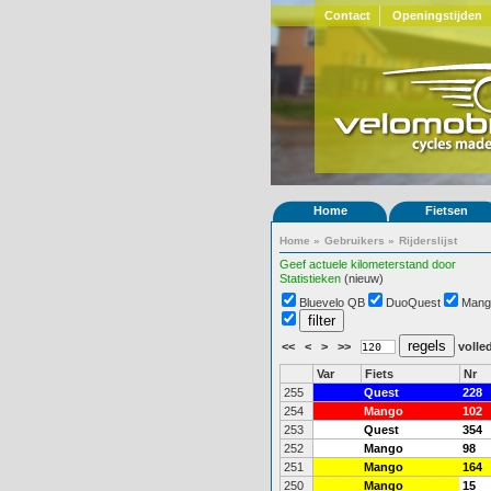
Contact
Openingstijden
Home
Fietsen
Home
»
Gebruikers
»
Rijderslijst
Geef actuele kilometerstand door
Statistieken
(nieuw)
Bluevelo QB
DuoQuest
Mang
<<
<
>
>>
volled
Var
Fiets
Nr
255
Quest
228
254
Mango
102
253
Quest
354
252
Mango
98
251
Mango
164
250
Mango
15