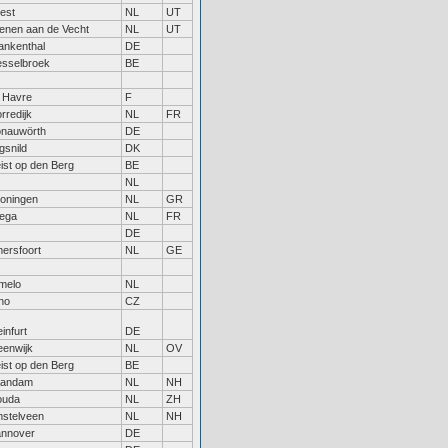
est
NL
UT
enen aan de Vecht
NL
UT
ankenthal
DE
sselbroek
BE
 Havre
F
rredijk
NL
FR
nauwörth
DE
gsnild
DK
ist op den Berg
BE
NL
oningen
NL
GR
jega
NL
FR
DE
ersfoort
NL
GE
melo
NL
no
CZ
einfurt
DE
eenwijk
NL
OV
ist op den Berg
BE
aandam
NL
NH
ouda
NL
ZH
stelveen
NL
NH
nnover
DE