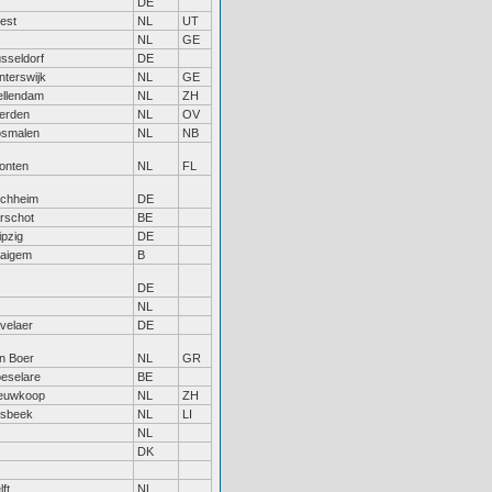
DE
est
NL
UT
NL
GE
sseldorf
DE
nterswijk
NL
GE
ellendam
NL
ZH
erden
NL
OV
smalen
NL
NB
onten
NL
FL
chheim
DE
rschot
BE
ipzig
DE
aigem
B
DE
NL
velaer
DE
n Boer
NL
GR
eselare
BE
euwkoop
NL
ZH
lsbeek
NL
LI
NL
DK
lft
NL