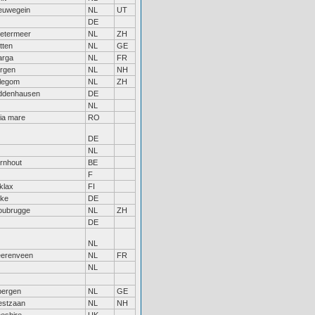
euwegein
NL
UT
DE
etermeer
NL
ZH
tten
NL
GE
rga
NL
FR
rgen
NL
NH
llegom
NL
ZH
ddenhausen
DE
NL
ia mare
RO
DE
NL
rnhout
BE
F
klax
FI
ke
DE
ubrugge
NL
ZH
DE
NL
erenveen
NL
FR
NL
bergen
NL
GE
stzaan
NL
NH