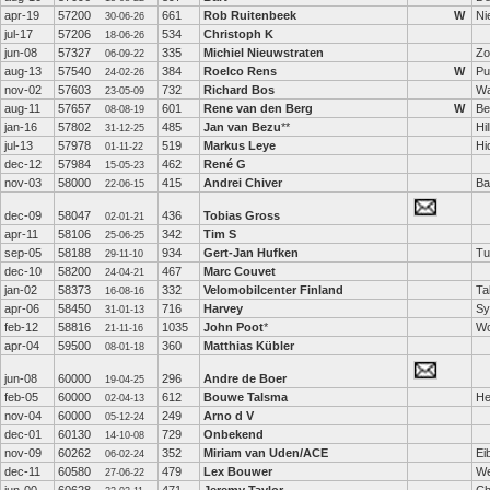
apr-19
57200
661
Rob Ruitenbeek
W
Ni
30-06-26
jul-17
57206
534
Christoph K
18-06-26
jun-08
57327
335
Michiel Nieuwstraten
Zo
06-09-22
aug-13
57540
384
Roelco Rens
W
Pu
24-02-26
nov-02
57603
732
Richard Bos
Wa
23-05-09
aug-11
57657
601
Rene van den Berg
W
Be
08-08-19
jan-16
57802
485
Jan van Bezu
**
Hi
31-12-25
jul-13
57978
519
Markus Leye
Hi
01-11-22
dec-12
57984
462
René G
15-05-23
nov-03
58000
415
Andrei Chiver
Ba
22-06-15
dec-09
58047
436
Tobias Gross
02-01-21
apr-11
58106
342
Tim S
25-06-25
sep-05
58188
934
Gert-Jan Hufken
Tu
29-11-10
dec-10
58200
467
Marc Couvet
24-04-21
jan-02
58373
332
Velomobilcenter Finland
Ta
16-08-16
apr-06
58450
716
Harvey
Sy
31-01-13
feb-12
58816
1035
John Poot
*
Wo
21-11-16
apr-04
59500
360
Matthias Kübler
08-01-18
jun-08
60000
296
Andre de Boer
19-04-25
feb-05
60000
612
Bouwe Talsma
He
02-04-13
nov-04
60000
249
Arno d V
05-12-24
dec-01
60130
729
Onbekend
14-10-08
nov-09
60262
352
Miriam van Uden/ACE
Ei
06-02-24
dec-11
60580
479
Lex Bouwer
We
27-06-22