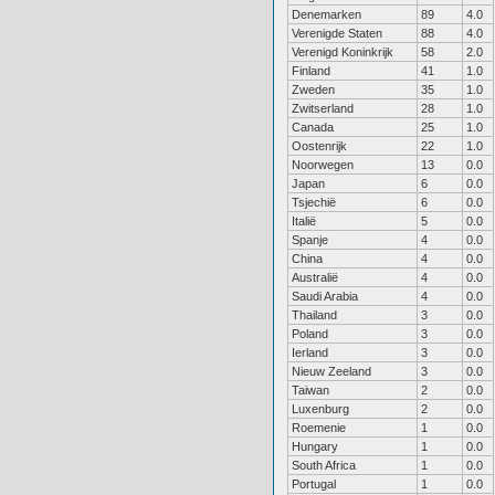
Denemarken
89
4.0
Verenigde Staten
88
4.0
Verenigd Koninkrijk
58
2.0
Finland
41
1.0
Zweden
35
1.0
Zwitserland
28
1.0
Canada
25
1.0
Oostenrijk
22
1.0
Noorwegen
13
0.0
Japan
6
0.0
Tsjechië
6
0.0
Italië
5
0.0
Spanje
4
0.0
China
4
0.0
Australië
4
0.0
Saudi Arabia
4
0.0
Thailand
3
0.0
Poland
3
0.0
Ierland
3
0.0
Nieuw Zeeland
3
0.0
Taiwan
2
0.0
Luxenburg
2
0.0
Roemenie
1
0.0
Hungary
1
0.0
South Africa
1
0.0
Portugal
1
0.0