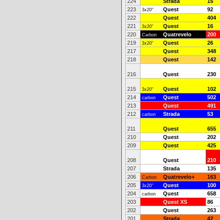
224
Strada
15
223
Quest
92
3x20"
222
Quest
404
221
Quest
16
3x20"
220
Quatrevelo
200
Carbon
219
Quest
26
3x20"
217
Quest
348
218
Quest
142
216
Quest
230
215
Quest
102
3x20"
214
Quest
502
carbon
213
Quest
491
212
Strada
53
carbon
211
Quest
655
210
Quest
202
209
Quest
425
208
Quest
210
207
Strada
135
206
Quatrevelo+
163
Carbon
205
Quest
100
3x20"
204
Quest
658
carbon
203
Quest XS
86
202
Quest
263
201
Strada
42