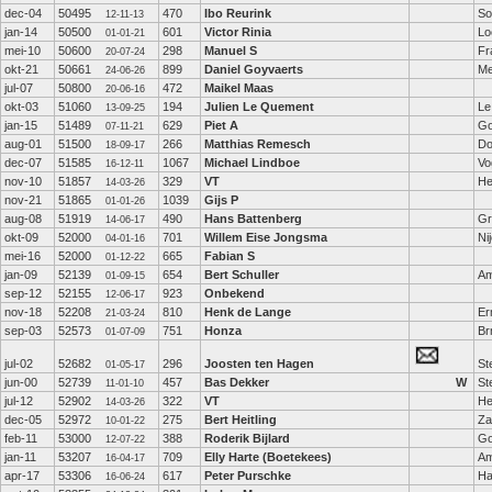
dec-04
50495
470
Ibo Reurink
So
12-11-13
jan-14
50500
601
Victor Rinia
Lo
01-01-21
mei-10
50600
298
Manuel S
Fr
20-07-24
okt-21
50661
899
Daniel Goyvaerts
Me
24-06-26
jul-07
50800
472
Maikel Maas
20-06-16
okt-03
51060
194
Julien Le Quement
Le
13-09-25
jan-15
51489
629
Piet A
Go
07-11-21
aug-01
51500
266
Matthias Remesch
Do
18-09-17
dec-07
51585
1067
Michael Lindboe
Vo
16-12-11
nov-10
51857
329
VT
He
14-03-26
nov-21
51865
1039
Gijs P
01-01-26
aug-08
51919
490
Hans Battenberg
Gr
14-06-17
okt-09
52000
701
Willem Eise Jongsma
Ni
04-01-16
mei-16
52000
665
Fabian S
01-12-22
jan-09
52139
654
Bert Schuller
Am
01-09-15
sep-12
52155
923
Onbekend
12-06-17
nov-18
52208
810
Henk de Lange
Er
21-03-24
sep-03
52573
751
Honza
Br
01-07-09
jul-02
52682
296
Joosten ten Hagen
St
01-05-17
jun-00
52739
457
Bas Dekker
W
St
11-01-10
jul-12
52902
322
VT
He
14-03-26
dec-05
52972
275
Bert Heitling
Z
10-01-22
feb-11
53000
388
Roderik Bijlard
G
12-07-22
jan-11
53207
709
Elly Harte (Boetekees)
Am
16-04-17
apr-17
53306
617
Peter Purschke
Ha
16-06-24