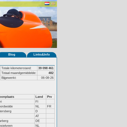
Blog
Links&Info
Totale kilometerstand:
39 098 461
Totaal maandgemiddelde:
482
Bijgewerkt:
06-08-26
onplaats
Land
Prv
ri
FI
ordwolde
NL
FR
tersberg
D
AT
rberg
DE
stelveen
NL