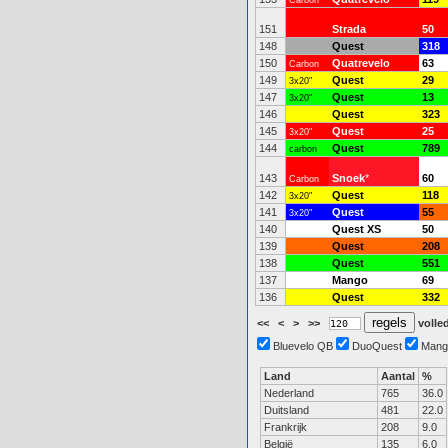
Carbon
151
Strada
50
148
Quest
318
150
Quatrevelo
63
Carbon
149
Quest
29
3x20"
147
Quest
13
3x20"
146
Quest
323
145
Quest
25
3x20"
144
Quest
789
carbon
143
Snoek
*
60
Carbon
142
Quest
118
3x20"
141
Quest
55
3x20"
140
Quest XS
50
139
Quest
208
138
Quest
551
137
Mango
69
136
Quest
332
<<
<
>
>>
volled
Bluevelo QB
DuoQuest
Mang
Land
Aantal
%
Nederland
765
36.0
Duitsland
481
22.0
Frankrijk
208
9.0
België
135
6.0