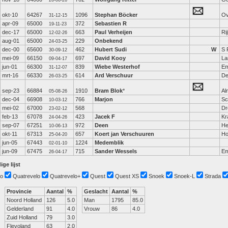
26-06-26
okt-10
64267
1096
Stephan Böcker
Ov
31-12-15
apr-09
65000
372
Sebastien R
19-11-23
dec-17
65000
663
Paul Verheijen
Ri
12-02-26
aug-01
65000
229
Onbekend
24-03-25
dec-00
65600
462
Hubert Sudi
W
S 
30-09-12
mei-09
66150
697
David Kooy
La
09-04-17
jun-01
66300
839
Wiebe Westerhof
E
31-12-07
mrt-16
66330
614
Ard Verschuur
De
26-03-25
sep-23
66884
1910
Bram Blok
*
Al
05-08-26
dec-04
66908
766
Marjon
Sc
10-03-12
mei-02
67000
568
Dr
23-02-12
feb-13
67078
423
Jacek F
Kr
24-04-26
sep-07
67251
972
Deen
He
10-06-13
okt-11
67313
657
Koert jan Verschuuren
Ho
25-04-20
jun-05
67443
1224
Medemblik
02-01-10
jun-09
67475
715
Sander Wessels
E
26-04-17
ige lijst
o
Quatrevelo
Quatrevelo+
Quest
Quest XS
Snoek
Snoek-L
Strada
Provincie
Aantal
%
Geslacht
Aantal
%
Noord Holland
126
5.0
Man
1795
85.0
Gelderland
91
4.0
Vrouw
86
4.0
Zuid Holland
79
3.0
Flevoland
63
2.0