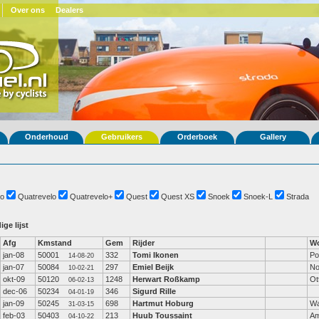
Over ons
Dealers
Onderhoud
Gebruikers
Orderboek
Gallery
o
Quatrevelo
Quatrevelo+
Quest
Quest XS
Snoek
Snoek-L
Strada
ige lijst
Afg
Kmstand
Gem
Rijder
Wo
jan-08
50001
332
Tomi Ikonen
Po
14-08-20
jan-07
50084
297
Emiel Beijk
No
10-02-21
okt-09
50120
1248
Herwart Roßkamp
Ot
06-02-13
dec-06
50234
346
Sigurd Rille
04-01-19
jan-09
50245
698
Hartmut Hoburg
Wa
31-03-15
feb-03
50403
213
Huub Toussaint
Am
04-10-22