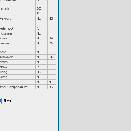
errath
DE
F
jkevoort
NL
NB
Peter a/O
AT
ndsmeer
NL
mmen
NL
DR
venter
NL
OV
mere
NL
FL
hildwolde
NL
GR
onten
NL
FL
aków
PL
rning
DK
even
NL
NL
NH
mmer Compascuum
NL
DR