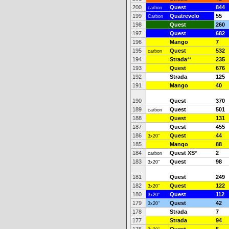
200
Quest
844
carbon
199
Quatrevelo
55
Carbon
198
Quest
260
197
Quest
682
196
Mango
7
195
Quest
532
carbon
194
Strada
**
235
193
Quest
676
192
Strada
125
191
Mango
40
190
Quest
370
189
Quest
501
carbon
188
Quest
131
187
Quest
455
186
Quest
44
3x20"
185
Mango
88
184
Quest XS
*
2
carbon
183
Quest
98
3x20"
181
Quest
249
182
Quest
122
3x20"
180
Quest
112
3x20"
179
Quest
42
3x20"
178
Strada
7
177
Strada
94