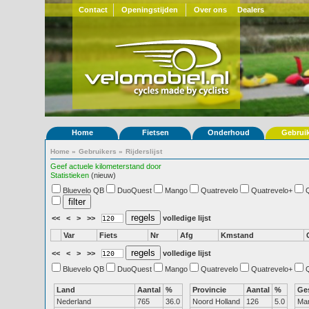
Contact
Openingstijden
Over ons
Dealers
Home
Fietsen
Onderhoud
Gebrui
Home
»
Gebruikers
»
Rijderslijst
Geef actuele kilometerstand door
Statistieken
(nieuw)
Bluevelo QB
DuoQuest
Mango
Quatrevelo
Quatrevelo+
<<
<
>
>>
volledige lijst
Var
Fiets
Nr
Afg
Kmstand
<<
<
>
>>
volledige lijst
Bluevelo QB
DuoQuest
Mango
Quatrevelo
Quatrevelo+
Land
Aantal
%
Provincie
Aantal
%
Ge
Nederland
765
36.0
Noord Holland
126
5.0
Ma