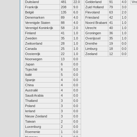
Duitsland
481
22.0
Gelderland
91
4.0
Vr
Frankrijk
208
9.0
Zuid Holland
79
3.0
België
135
6.0
Flevoland
63
2.0
Denemarken
89
4.0
Friesland
42
1.0
Verenigde Staten
88
4.0
Noord Brabant
41
1.0
Verenigd Koninkrijk
58
2.0
Utrecht
40
1.0
Finland
41
1.0
Groningen
36
1.0
Zweden
35
1.0
Overijssel
35
1.0
Zwitserland
28
1.0
Drenthe
19
0.0
Canada
25
1.0
Limburg
18
0.0
Oostenrijk
22
1.0
Zeeland
12
0.0
Noorwegen
13
0.0
Japan
6
0.0
Tsjechië
6
0.0
Italië
5
0.0
Spanje
4
0.0
China
4
0.0
Australië
4
0.0
Saudi Arabia
4
0.0
Thailand
3
0.0
Poland
3
0.0
Ierland
3
0.0
Nieuw Zeeland
3
0.0
Taiwan
2
0.0
Luxenburg
2
0.0
Roemenie
1
0.0