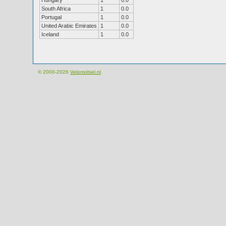
Hungary
1
0.0
South Africa
1
0.0
Portugal
1
0.0
United Arabic Emirates
1
0.0
Iceland
1
0.0
© 2000-2026
Velomobiel.nl