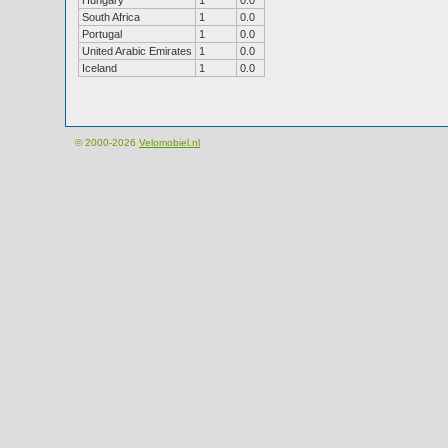
Hungary
1
0.0
South Africa
1
0.0
Portugal
1
0.0
United Arabic Emirates
1
0.0
Iceland
1
0.0
© 2000-2026
Velomobiel.nl