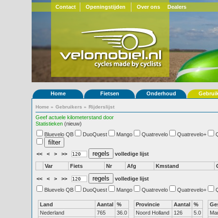
Contact
Openingstijden
Over ons
Dealers
Home
Fietsen
Onderhoud
Gebrui
Home
»
Gebruikers
»
Rijderslijst
Geef actuele kilometerstand door
Statistieken
(nieuw)
Bluevelo QB
DuoQuest
Mango
Quatrevelo
Quatrevelo+
<<
<
>
>>
volledige lijst
Var
Fiets
Nr
Afg
Kmstand
<<
<
>
>>
volledige lijst
Bluevelo QB
DuoQuest
Mango
Quatrevelo
Quatrevelo+
Land
Aantal
%
Provincie
Aantal
%
Ge
Nederland
765
36.0
Noord Holland
126
5.0
Ma