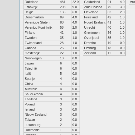
Duitsland
481
22.0
Gelderland
91
4.0
Vr
Frankrijk
208
9.0
Zuid Holland
79
3.0
België
135
6.0
Flevoland
63
2.0
Denemarken
89
4.0
Friesland
42
1.0
Verenigde Staten
88
4.0
Noord Brabant
41
1.0
Verenigd Koninkrijk
58
2.0
Utrecht
40
1.0
Finland
41
1.0
Groningen
36
1.0
Zweden
35
1.0
Overijssel
35
1.0
Zwitserland
28
1.0
Drenthe
19
0.0
Canada
25
1.0
Limburg
18
0.0
Oostenrijk
22
1.0
Zeeland
12
0.0
Noorwegen
13
0.0
Japan
6
0.0
Tsjechië
6
0.0
Italië
5
0.0
Spanje
4
0.0
China
4
0.0
Australië
4
0.0
Saudi Arabia
4
0.0
Thailand
3
0.0
Poland
3
0.0
Ierland
3
0.0
Nieuw Zeeland
3
0.0
Taiwan
2
0.0
Luxenburg
2
0.0
Roemenie
1
0.0