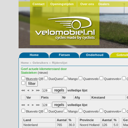
Contact
Openingstijden
Over ons
Dealers
Home
Fietsen
Onderhoud
Gebrui
Home
»
Gebruikers
»
Rijderslijst
Geef actuele kilometerstand door
Statistieken
(nieuw)
Bluevelo QB
DuoQuest
Mango
Quatrevelo
Quatrevelo+
<<
<
>
>>
volledige lijst
Var
Fiets
Nr
Afg
Kmstand
<<
<
>
>>
volledige lijst
Bluevelo QB
DuoQuest
Mango
Quatrevelo
Quatrevelo+
Land
Aantal
%
Provincie
Aantal
%
Ge
Nederland
765
36.0
Noord Holland
126
5.0
Ma