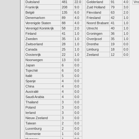
Duitsland
481
22.0
Gelderland
91
4.0
Vr
Frankrijk
208
9.0
Zuid Holland
79
3.0
België
135
6.0
Flevoland
63
2.0
Denemarken
89
4.0
Friesland
42
1.0
Verenigde Staten
88
4.0
Noord Brabant
41
1.0
Verenigd Koninkrijk
58
2.0
Utrecht
40
1.0
Finland
41
1.0
Groningen
36
1.0
Zweden
35
1.0
Overijssel
35
1.0
Zwitserland
28
1.0
Drenthe
19
0.0
Canada
25
1.0
Limburg
18
0.0
Oostenrijk
22
1.0
Zeeland
12
0.0
Noorwegen
13
0.0
Japan
6
0.0
Tsjechië
6
0.0
Italië
5
0.0
Spanje
4
0.0
China
4
0.0
Australië
4
0.0
Saudi Arabia
4
0.0
Thailand
3
0.0
Poland
3
0.0
Ierland
3
0.0
Nieuw Zeeland
3
0.0
Taiwan
2
0.0
Luxenburg
2
0.0
Roemenie
1
0.0