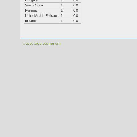
Hungary
1
0.0
South Africa
1
0.0
Portugal
1
0.0
United Arabic Emirates
1
0.0
Iceland
1
0.0
© 2000-2026
Velomobiel.nl