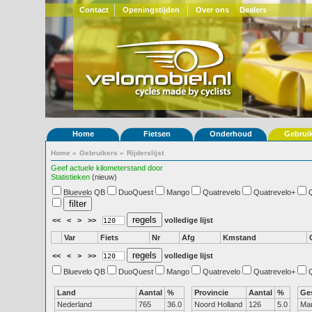
Contact
Openingstijden
Over ons
Dealers
Home
Fietsen
Onderhoud
Gebrui
Home
»
Gebruikers
»
Rijderslijst
Geef actuele kilometerstand door
Statistieken
(nieuw)
Bluevelo QB
DuoQuest
Mango
Quatrevelo
Quatrevelo+
<<
<
>
>>
volledige lijst
Var
Fiets
Nr
Afg
Kmstand
<<
<
>
>>
volledige lijst
Bluevelo QB
DuoQuest
Mango
Quatrevelo
Quatrevelo+
Land
Aantal
%
Provincie
Aantal
%
Ge
Nederland
765
36.0
Noord Holland
126
5.0
Ma