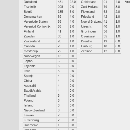
Duitsland
481
22.0
Gelderland
91
4.0
Vr
Frankrijk
208
9.0
Zuid Holland
79
3.0
België
135
6.0
Flevoland
63
2.0
Denemarken
89
4.0
Friesland
42
1.0
Verenigde Staten
88
4.0
Noord Brabant
41
1.0
Verenigd Koninkrijk
58
2.0
Utrecht
40
1.0
Finland
41
1.0
Groningen
36
1.0
Zweden
35
1.0
Overijssel
35
1.0
Zwitserland
28
1.0
Drenthe
19
0.0
Canada
25
1.0
Limburg
18
0.0
Oostenrijk
22
1.0
Zeeland
12
0.0
Noorwegen
13
0.0
Japan
6
0.0
Tsjechië
6
0.0
Italië
5
0.0
Spanje
4
0.0
China
4
0.0
Australië
4
0.0
Saudi Arabia
4
0.0
Thailand
3
0.0
Poland
3
0.0
Ierland
3
0.0
Nieuw Zeeland
3
0.0
Taiwan
2
0.0
Luxenburg
2
0.0
Roemenie
1
0.0