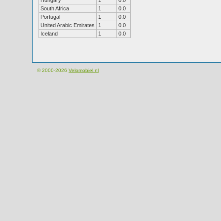
Hungary
1
0.0
South Africa
1
0.0
Portugal
1
0.0
United Arabic Emirates
1
0.0
Iceland
1
0.0
© 2000-2026
Velomobiel.nl