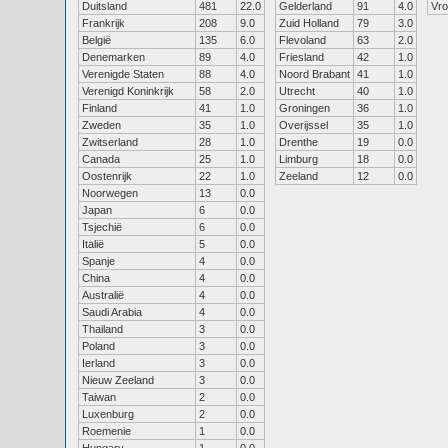
Duitsland
481
22.0
Gelderland
91
4.0
Vr
Frankrijk
208
9.0
Zuid Holland
79
3.0
België
135
6.0
Flevoland
63
2.0
Denemarken
89
4.0
Friesland
42
1.0
Verenigde Staten
88
4.0
Noord Brabant
41
1.0
Verenigd Koninkrijk
58
2.0
Utrecht
40
1.0
Finland
41
1.0
Groningen
36
1.0
Zweden
35
1.0
Overijssel
35
1.0
Zwitserland
28
1.0
Drenthe
19
0.0
Canada
25
1.0
Limburg
18
0.0
Oostenrijk
22
1.0
Zeeland
12
0.0
Noorwegen
13
0.0
Japan
6
0.0
Tsjechië
6
0.0
Italië
5
0.0
Spanje
4
0.0
China
4
0.0
Australië
4
0.0
Saudi Arabia
4
0.0
Thailand
3
0.0
Poland
3
0.0
Ierland
3
0.0
Nieuw Zeeland
3
0.0
Taiwan
2
0.0
Luxenburg
2
0.0
Roemenie
1
0.0