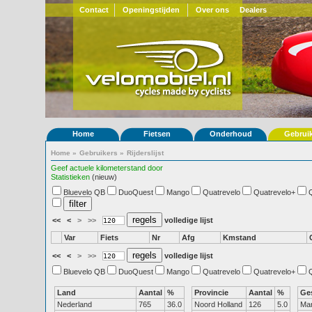
Contact
Openingstijden
Over ons
Dealers
Home
Fietsen
Onderhoud
Gebrui
Home
»
Gebruikers
»
Rijderslijst
Geef actuele kilometerstand door
Statistieken
(nieuw)
Bluevelo QB
DuoQuest
Mango
Quatrevelo
Quatrevelo+
<<
<
>
>>
volledige lijst
Var
Fiets
Nr
Afg
Kmstand
<<
<
>
>>
volledige lijst
Bluevelo QB
DuoQuest
Mango
Quatrevelo
Quatrevelo+
Land
Aantal
%
Provincie
Aantal
%
Ge
Nederland
765
36.0
Noord Holland
126
5.0
Ma