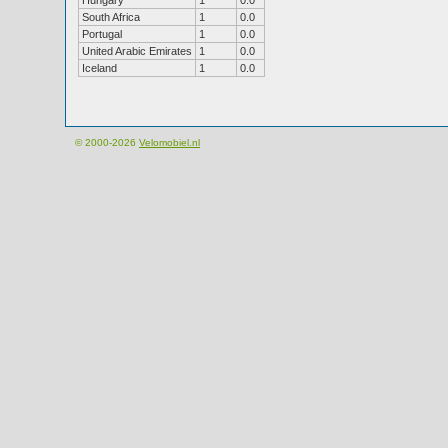
Hungary
1
0.0
South Africa
1
0.0
Portugal
1
0.0
United Arabic Emirates
1
0.0
Iceland
1
0.0
© 2000-2026
Velomobiel.nl