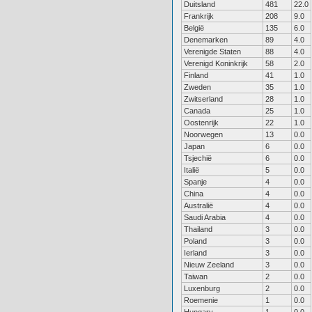
Duitsland
481
22.0
Frankrijk
208
9.0
België
135
6.0
Denemarken
89
4.0
Verenigde Staten
88
4.0
Verenigd Koninkrijk
58
2.0
Finland
41
1.0
Zweden
35
1.0
Zwitserland
28
1.0
Canada
25
1.0
Oostenrijk
22
1.0
Noorwegen
13
0.0
Japan
6
0.0
Tsjechië
6
0.0
Italië
5
0.0
Spanje
4
0.0
China
4
0.0
Australië
4
0.0
Saudi Arabia
4
0.0
Thailand
3
0.0
Poland
3
0.0
Ierland
3
0.0
Nieuw Zeeland
3
0.0
Taiwan
2
0.0
Luxenburg
2
0.0
Roemenie
1
0.0