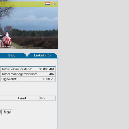
Blog
Links&Info
Totale kilometerstand:
39 098 461
Totaal maandgemiddelde:
482
Bijgewerkt:
06-08-26
Land
Prv