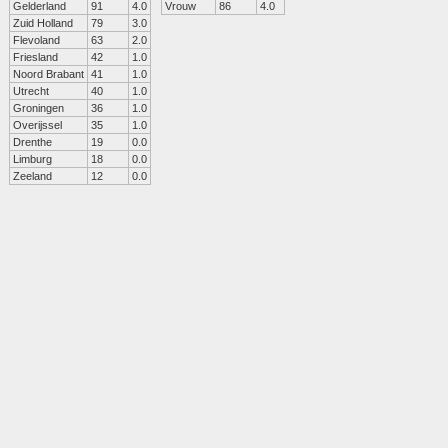
Gelderland
91
4.0
Vrouw
86
4.0
Zuid Holland
79
3.0
Flevoland
63
2.0
Friesland
42
1.0
Noord Brabant
41
1.0
Utrecht
40
1.0
Groningen
36
1.0
Overijssel
35
1.0
Drenthe
19
0.0
Limburg
18
0.0
Zeeland
12
0.0