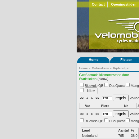
Contact
Openingstijden
Home
Fietsen
Home
»
Gebruikers
»
Rijderslijst
Geef actuele kilometerstand door
Statistieken
(nieuw)
Bluevelo QB
DuoQuest
Mang
<<
<
>
>>
volled
Var
Fiets
Nr
<<
<
>
>>
volled
Bluevelo QB
DuoQuest
Mang
Land
Aantal
%
Nederland
765
36.0