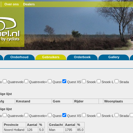
Over ons
Dealers
Onderhoud
Gebruikers
Orderboek
Gallery
o
Quatrevelo
Quatrevelo+
Quest
Quest XS
Snoek
Snoek-L
Strada
ige lijst
Afg
Kmstand
Gem
Rijder
Woonplaats
ige lijst
o
Quatrevelo
Quatrevelo+
Quest
Quest XS
Snoek
Snoek-L
Strada
Provincie
Aantal
%
Geslacht
Aantal
%
Noord Holland
126
5.0
Man
1795
85.0