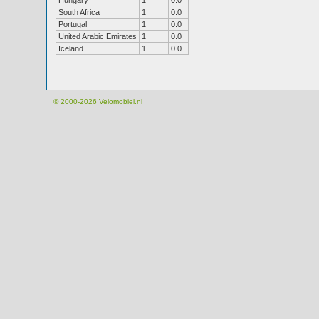
Hungary
1
0.0
South Africa
1
0.0
Portugal
1
0.0
United Arabic Emirates
1
0.0
Iceland
1
0.0
© 2000-2026
Velomobiel.nl