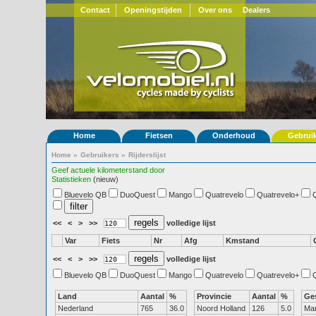
Contact
Openingstijden
Over ons
Dealers
Home
Fietsen
Onderhoud
Gebrui
Home
»
Gebruikers
»
Rijderslijst
Geef actuele kilometerstand door
Statistieken
(nieuw)
Bluevelo QB
DuoQuest
Mango
Quatrevelo
Quatrevelo+
<<
<
>
>>
volledige lijst
Var
Fiets
Nr
Afg
Kmstand
<<
<
>
>>
volledige lijst
Bluevelo QB
DuoQuest
Mango
Quatrevelo
Quatrevelo+
Land
Aantal
%
Provincie
Aantal
%
Ge
Nederland
765
36.0
Noord Holland
126
5.0
Ma