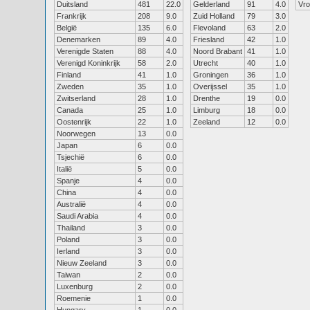
Duitsland
481
22.0
Gelderland
91
4.0
Vr
Frankrijk
208
9.0
Zuid Holland
79
3.0
België
135
6.0
Flevoland
63
2.0
Denemarken
89
4.0
Friesland
42
1.0
Verenigde Staten
88
4.0
Noord Brabant
41
1.0
Verenigd Koninkrijk
58
2.0
Utrecht
40
1.0
Finland
41
1.0
Groningen
36
1.0
Zweden
35
1.0
Overijssel
35
1.0
Zwitserland
28
1.0
Drenthe
19
0.0
Canada
25
1.0
Limburg
18
0.0
Oostenrijk
22
1.0
Zeeland
12
0.0
Noorwegen
13
0.0
Japan
6
0.0
Tsjechië
6
0.0
Italië
5
0.0
Spanje
4
0.0
China
4
0.0
Australië
4
0.0
Saudi Arabia
4
0.0
Thailand
3
0.0
Poland
3
0.0
Ierland
3
0.0
Nieuw Zeeland
3
0.0
Taiwan
2
0.0
Luxenburg
2
0.0
Roemenie
1
0.0